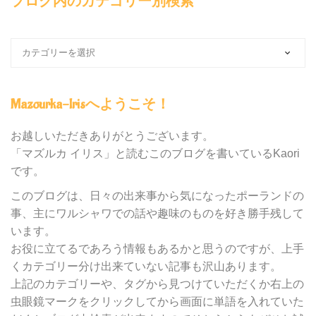
ブログ内のカテゴリー別検索
ブ
ロ
グ
内
Mazourka-Irisへようこそ！
の
カ
テ
お越しいただきありがとうございます。
ゴ
「マズルカ イリス」と読むこのブログを書いているKaori
リ
です。
ー
別
このブログは、日々の出来事から気になったポーランドの
検
事、主にワルシャワでの話や趣味のものを好き勝手残して
索
います。
お役に立てるであろう情報もあるかと思うのですが、上手
くカテゴリー分け出来ていない記事も沢山あります。
上記のカテゴリーや、タグから見つけていただくか右上の
虫眼鏡マークをクリックしてから画面に単語を入れていた