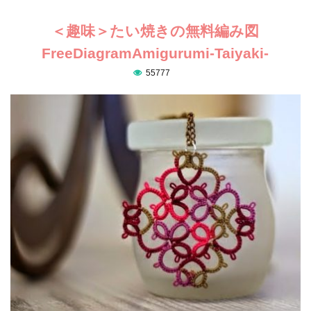
＜趣味＞たい焼きの無料編み図
FreeDiagramAmigurumi-Taiyaki-
55777