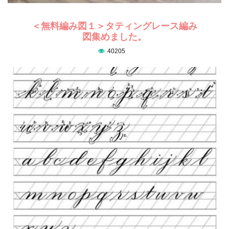
＜無料編み図１＞タティングレース編み
図集めました。
40205