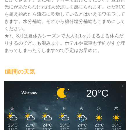
光にがあたらなければ大分涼しく感じられます。ただ31℃
を超え始めたら流石に乾燥しているとはいえモワモワして
きます。水分補給、それから糖分塩分補給もこまめにして
ください。
★7、8月は夏休みシーズンで大人も1ヶ月まるまる休んだ
りするのでどこも混みます。ホテルや電車も予約がすぐ埋
まってしまったりしますので予定はお早めに。
1週間の天気
20°C
Warsaw
金
土
日
月
火
水
木
25°C
21°C
24°C
29°C
24°C
23°C
26°C
18°C
15°C
13°C
17°C
17°C
15°C
16°C