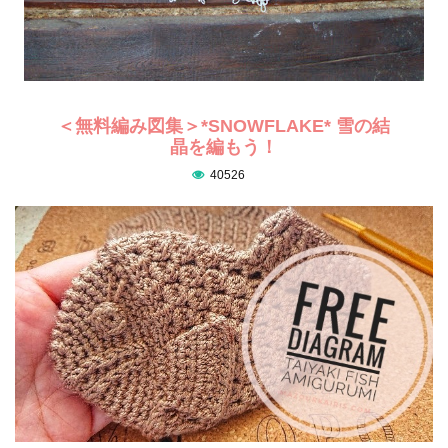
＜無料編み図集＞*SNOWFLAKE* 雪の結
晶を編もう！
40526