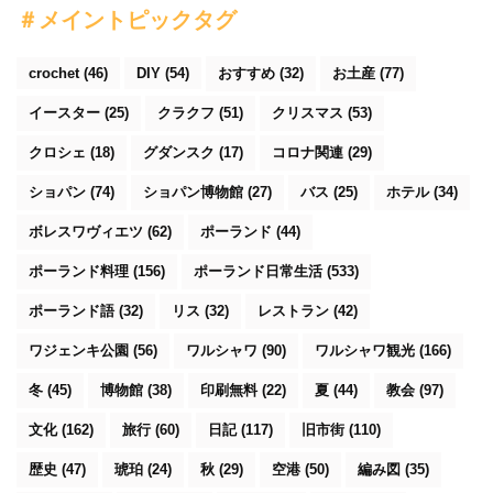
＃メイントピックタグ
crochet
(46)
DIY
(54)
おすすめ
(32)
お土産
(77)
イースター
(25)
クラクフ
(51)
クリスマス
(53)
クロシェ
(18)
グダンスク
(17)
コロナ関連
(29)
ショパン
(74)
ショパン博物館
(27)
バス
(25)
ホテル
(34)
ボレスワヴィエツ
(62)
ポーランド
(44)
ポーランド料理
(156)
ポーランド日常生活
(533)
ポーランド語
(32)
リス
(32)
レストラン
(42)
ワジェンキ公園
(56)
ワルシャワ
(90)
ワルシャワ観光
(166)
冬
(45)
博物館
(38)
印刷無料
(22)
夏
(44)
教会
(97)
文化
(162)
旅行
(60)
日記
(117)
旧市街
(110)
歴史
(47)
琥珀
(24)
秋
(29)
空港
(50)
編み図
(35)