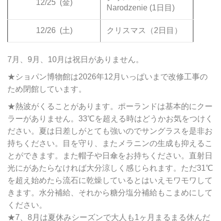
12/25
(金)
Narodzenie (1日目)
12/26
(土)
クリスマス（2日目）
7月、9月、10月は祝日がありません。
★ショパン博物館は2026年12月いっぱいまで改修工事の
ため閉館しています。
★熱波がくることがあります。ポーランドは基本的にクー
ラーがありません。33℃を超える時はどうかお気をつけく
ださい。夏は日差しがとても強いのでサングラスを是非お
持ちください。目を守り、またメラニンの生成も抑えるこ
とができます。また帽子や日傘をお持ちください。直射日
光にがあたらなければ大分涼しく感じられます。ただ31℃
を超え始めたら流石に乾燥しているとはいえモワモワして
きます。水分補給、それから糖分塩分補給もこまめにして
ください。
★7、8月は夏休みシーズンで大人も1ヶ月まるまる休んだ