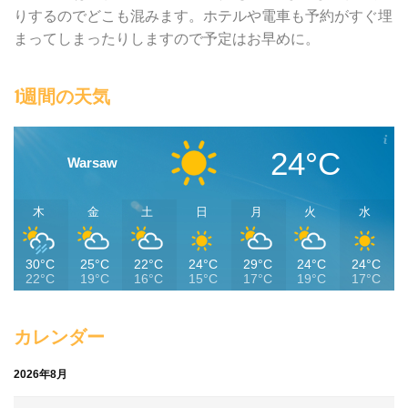
りするのでどこも混みます。ホテルや電車も予約がすぐ埋
まってしまったりしますので予定はお早めに。
1週間の天気
24°C
Warsaw
木
金
土
日
月
火
水
30°C
25°C
22°C
24°C
29°C
24°C
24°C
22°C
19°C
16°C
15°C
17°C
19°C
17°C
カレンダー
2026年8月