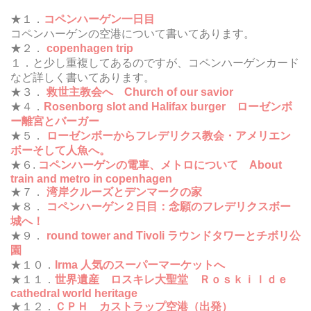
★１．
コペンハーゲン一日目
コペンハーゲンの空港について書いてあります。
★２．
copenhagen trip
１．と少し重複してあるのですが、コペンハーゲンカード
など詳しく書いてあります。
★３．
救世主教会へ Church of our savior
★４．
Rosenborg slot and Halifax burger ローゼンボ
ー離宮とバーガー
★５．
ローゼンボーからフレデリクス教会・アメリエン
ボーそして人魚へ。
★６.
コペンハーゲンの電車、メトロについて About
train and metro in copenhagen
★７．
湾岸クルーズとデンマークの家
★８．
コペンハーゲン２日目：念願のフレデリクスボー
城へ！
★９．
round tower and Tivoli ラウンドタワーとチボリ公
園
★１０．
Irma 人気のスーパーマーケットへ
★１１．
世界遺産 ロスキレ大聖堂 Ｒｏｓｋｉｌｄｅ
cathedral world heritage
★１２．
ＣＰＨ カストラップ空港（出発）