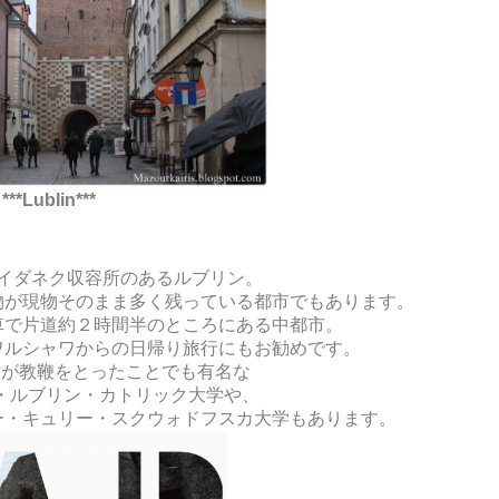
***Lublin***
イダネク収容所のあるルブリン。
物が現物そのまま多く残っている都市でもあります。
車で片道約２時間半のところにある中都市。
ワルシャワからの日帰り旅行にもお勧めです。
世が教鞭をとったことでも有名な
・ルブリン・カトリック大学や、
ー・キュリー・スクウォドフスカ大学もあります。