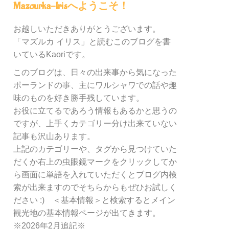
内
Mazourka-Irisへようこそ！
の
カ
お越しいただきありがとうございます。
テ
「マズルカ イリス」と読むこのブログを書
ゴ
リ
いているKaoriです。
ー
このブログは、日々の出来事から気になった
別
ポーランドの事、主にワルシャワでの話や趣
検
索
味のものを好き勝手残しています。
お役に立てるであろう情報もあるかと思うの
ですが、上手くカテゴリー分け出来ていない
記事も沢山あります。
上記のカテゴリーや、タグから見つけていた
だくか右上の虫眼鏡マークをクリックしてか
ら画面に単語を入れていただくとブログ内検
索が出来ますのでそちらからもぜひお試しく
ださい :) ＜基本情報＞と検索するとメイン
観光地の基本情報ページが出てきます。
※2026年2月追記※