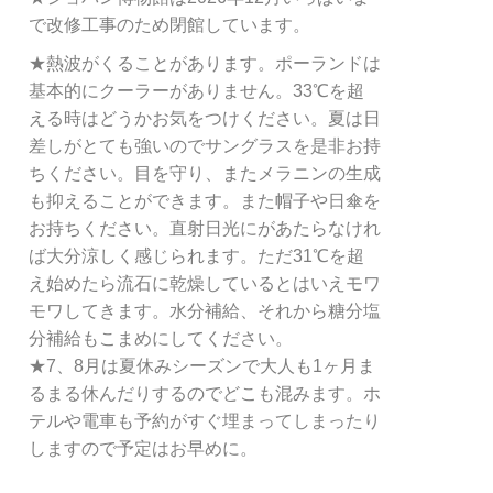
で改修工事のため閉館しています。
★熱波がくることがあります。ポーランドは
基本的にクーラーがありません。33℃を超
える時はどうかお気をつけください。夏は日
差しがとても強いのでサングラスを是非お持
ちください。目を守り、またメラニンの生成
も抑えることができます。また帽子や日傘を
お持ちください。直射日光にがあたらなけれ
ば大分涼しく感じられます。ただ31℃を超
え始めたら流石に乾燥しているとはいえモワ
モワしてきます。水分補給、それから糖分塩
分補給もこまめにしてください。
★7、8月は夏休みシーズンで大人も1ヶ月ま
るまる休んだりするのでどこも混みます。ホ
テルや電車も予約がすぐ埋まってしまったり
しますので予定はお早めに。