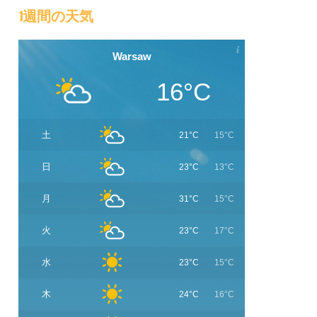
1週間の天気
Warsaw
16°C
土
21°C
15°C
日
23°C
13°C
月
31°C
15°C
火
23°C
17°C
水
23°C
15°C
木
24°C
16°C