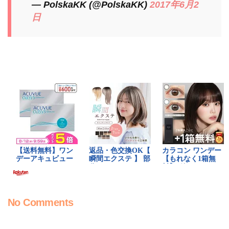
— PolskaKK (@PolskaKK)
2017年6月2
日
No Comments