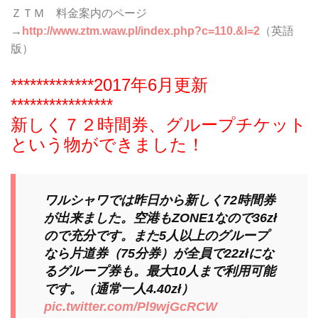
ＺＴＭ 料金案内のページ
→
http://www.ztm.waw.pl/index.php?c=110.&l=2
（英語
版）
*************2017年6月更新
****************
新しく７２時間券、グループチケット
という物ができました！
ワルシャワでは昨日から新しく72時間券
が出来ました。空港もZONE1なので36zł
ので充分です。また5人以上のグループ
なら片道券（75分券）が全員で22złにな
るグループ券も。最大10人まで利用可能
です。（通常一人4.40zł）
pic.twitter.com/Pl9wjGcRCW