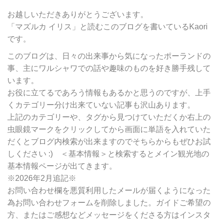
カ
テ
お越しいただきありがとうございます。
ゴ
「マズルカ イリス」と読むこのブログを書いているKaori
リ
です。
ー
別
このブログは、日々の出来事から気になったポーランドの
検
事、主にワルシャワでの話や趣味のものを好き勝手残して
索
います。
お役に立てるであろう情報もあるかと思うのですが、上手
くカテゴリー分け出来ていない記事も沢山あります。
上記のカテゴリーや、タグから見つけていただくか右上の
虫眼鏡マークをクリックしてから画面に単語を入れていた
だくとブログ内検索が出来ますのでそちらからもぜひお試
しください :) ＜基本情報＞と検索するとメイン観光地の
基本情報ページが出てきます。
※2026年2月追記※
お問い合わせ欄を悪質利用したメールが届くようになった
為お問い合わせフォームを削除しました。ガイドご希望の
方、またはご感想などメッセージをくださる方はインスタ