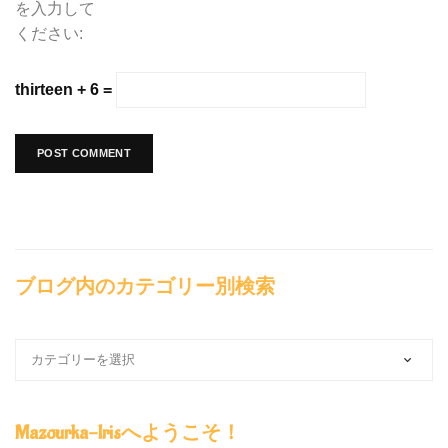
を入力して
ください:
thirteen + 6 =
ブログ内のカテゴリー別検索
ブ
ロ
グ
内
Mazourka-Irisへようこそ！
の