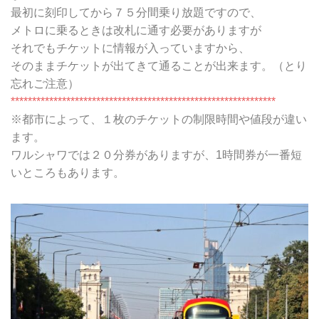
最初に刻印してから７５分間乗り放題ですので、
メトロに乗るときは改札に通す必要がありますが
それでもチケットに情報が入っていますから、
そのままチケットが出てきて通ることが出来ます。（とり
忘れご注意）
**************************************************************
※都市によって、１枚のチケットの制限時間や値段が違い
ます。
ワルシャワでは２０分券がありますが、1時間券が一番短
いところもあります。