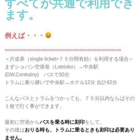
すべてが共通で利用でき
ます。
例えば・・・
**************************************************************
＜片道券（single ticket=７５分間有効）を利用する場合＞
まずショパン空港発（Lotnisko）→中央駅
(DW.Centralny) バスで30分
トラムに乗り継いで中央駅→ホテル12分 合計42分
こんなバスとトラムをつかっても、７５分以内ならばその
１枚で行く事ができます。
最初に空港から
バスを乗る時に刻印
をして、
その後は
おりる時も、トラムに乗るときも刻印は必要あり
ません。