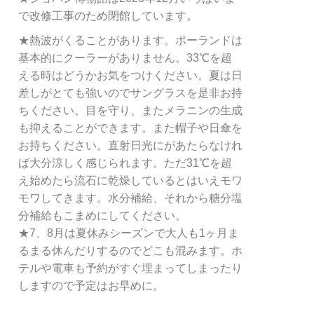
で改修工事のため閉館しています。
★熱波がくることがあります。ポーランドは
基本的にクーラーがありません。33℃を超
える時はどうかお気をつけください。夏は日
差しがとても強いのでサングラスを是非お持
ちください。目を守り、またメラニンの生成
も抑えることができます。また帽子や日傘を
お持ちください。直射日光にがあたらなけれ
ば大分涼しく感じられます。ただ31℃を超
え始めたら流石に乾燥しているとはいえモワ
モワしてきます。水分補給、それから糖分塩
分補給もこまめにしてください。
★7、8月は夏休みシーズンで大人も1ヶ月ま
るまる休んだりするのでどこも混みます。ホ
テルや電車も予約がすぐ埋まってしまったり
しますので予定はお早めに。