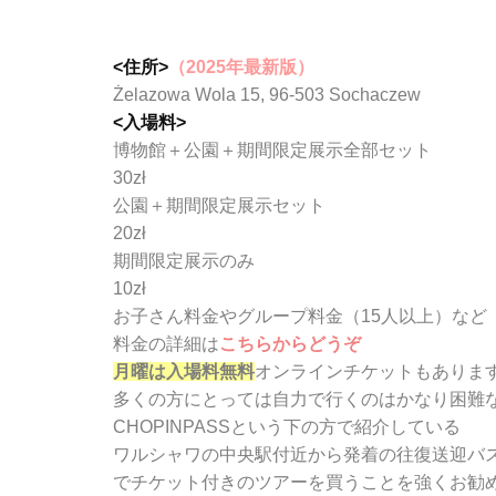
<住所>
（2025年最新版）
Żelazowa Wola 15, 96-503 Sochaczew
<入場料>
博物館＋公園＋期間限定展示全部セット
30zł
公園＋期間限定展示セット
20zł
期間限定展示のみ
10zł
お子さん料金やグループ料金（15人以上）など
料金の詳細は
こちらからどうぞ
月曜は入場料無料
オンラインチケットもありま
多くの方にとっては自力で行くのはかなり困難
CHOPINPASSという下の方で紹介している
ワルシャワの中央駅付近から発着の往復送迎バ
でチケット付きのツアーを買うことを強くお勧