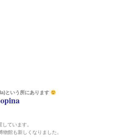
Wola)という所にあります
opina
置しています。
家博物館も新しくなりました。