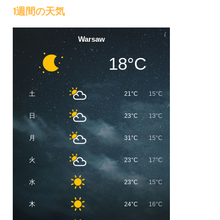
1週間の天気
Warsaw
18°C
土
21°C
15°C
日
23°C
13°C
月
31°C
15°C
火
23°C
17°C
水
23°C
15°C
木
24°C
16°C