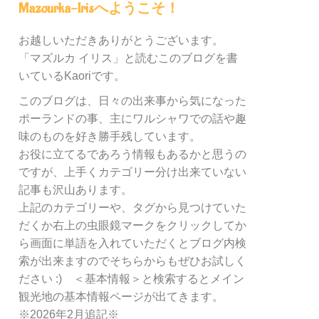
内
Mazourka-Irisへようこそ！
の
カ
お越しいただきありがとうございます。
テ
「マズルカ イリス」と読むこのブログを書
ゴ
リ
いているKaoriです。
ー
このブログは、日々の出来事から気になった
別
ポーランドの事、主にワルシャワでの話や趣
検
索
味のものを好き勝手残しています。
お役に立てるであろう情報もあるかと思うの
ですが、上手くカテゴリー分け出来ていない
記事も沢山あります。
上記のカテゴリーや、タグから見つけていた
だくか右上の虫眼鏡マークをクリックしてか
ら画面に単語を入れていただくとブログ内検
索が出来ますのでそちらからもぜひお試しく
ださい :) ＜基本情報＞と検索するとメイン
観光地の基本情報ページが出てきます。
※2026年2月追記※