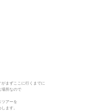
すがまずここに行くまでに
な場所なので
スツアーを
めします。