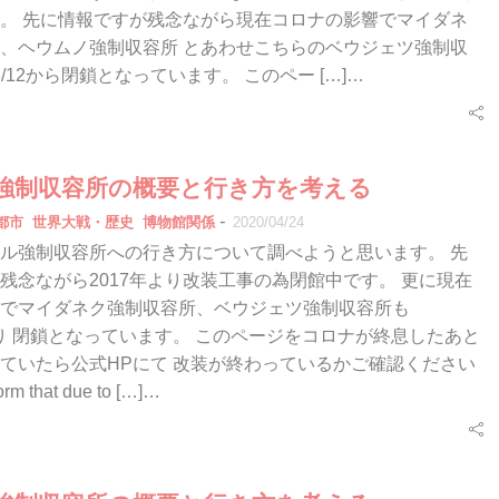
。 先に情報ですが残念ながら現在コロナの影響でマイダネ
、ヘウムノ強制収容所 とあわせこちらのベウジェツ強制収
/3/12から閉鎖となっています。 このペー […]…
強制収容所の概要と行き方を考える
-
都市
世界大戦・歴史
博物館関係
2020/04/24
ル強制収容所への行き方について調べようと思います。 先
残念ながら2017年より改装工事の為閉館中です。 更に現在
でマイダネク強制収容所、ベウジェツ強制収容所も
12より 閉鎖となっています。 このページをコロナが終息したあと
ていたら公式HPにて 改装が終わっているかご確認ください
orm that due to […]…