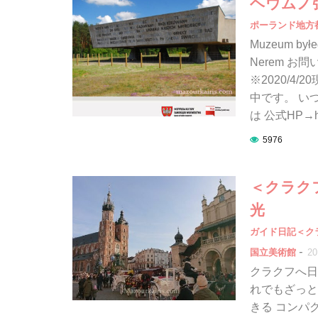
ヘウムノ
ポーランド地方
Muzeum byłe
Nerem 
※2020/4
中です。 い
は 公式HP→htt
5976
＜クラク
光
ガイド日記＜ク
-
国立美術館
20
クラクフへ日
れでもざっと
きる コンパ