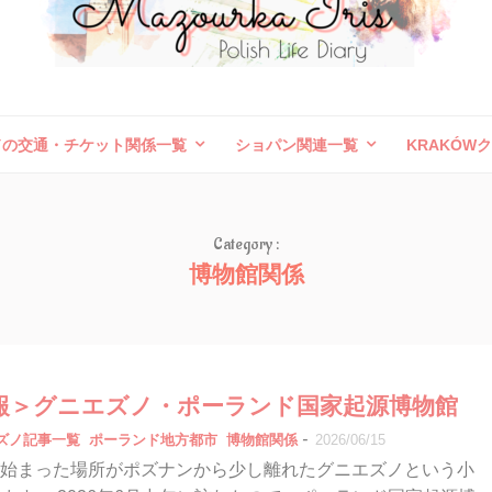
ドの交通・チケット関係一覧
ショパン関連一覧
KRAKÓW
ボレスワヴィエツ陶器祭
旅行記（外国）
お問い合わせ
Category :
博物館関係
報＞グニエズノ・ポーランド国家起源博物館
-
エズノ記事一覧
ポーランド地方都市
博物館関係
2026/06/15
始まった場所がポズナンから少し離れたグニエズノという小