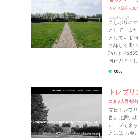
ガイド日記＜ル
2019/05/13
久しぶりにマ
として、また
としても 併
で詳しく書い
訪れたのは2
同行ガイドしま
6886
トレブリ
ユダヤ人歴史関
先日トレブリ
言えば思い出
ループで来ら
方には お会