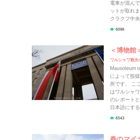
電車が混んで
ットが取れまし
クラクフ中央駅
6098
＜博物館
ワルシャワ観光
Mausoleum
によって投獄
所です。 こ
はワルシャワ
のレポートと
日本語にする
6543
春のマイダ