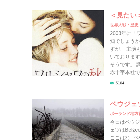
＜見たい
世界大戦・歴史
2003年に
知でしょうか
すが、 主演
いております
そうです。 
赤十字本社で
5104
ベウジェ
ポーランド地方
今日はベウジ
ェツはBeł
ここはż） 