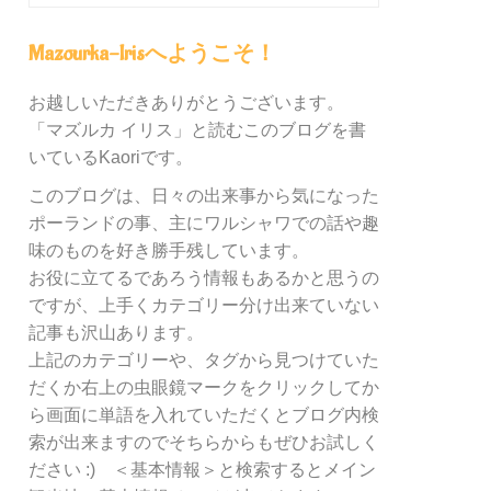
グ
内
Mazourka-Irisへようこそ！
の
カ
お越しいただきありがとうございます。
テ
「マズルカ イリス」と読むこのブログを書
ゴ
リ
いているKaoriです。
ー
このブログは、日々の出来事から気になった
別
ポーランドの事、主にワルシャワでの話や趣
検
索
味のものを好き勝手残しています。
お役に立てるであろう情報もあるかと思うの
ですが、上手くカテゴリー分け出来ていない
記事も沢山あります。
上記のカテゴリーや、タグから見つけていた
だくか右上の虫眼鏡マークをクリックしてか
ら画面に単語を入れていただくとブログ内検
索が出来ますのでそちらからもぜひお試しく
ださい :) ＜基本情報＞と検索するとメイン