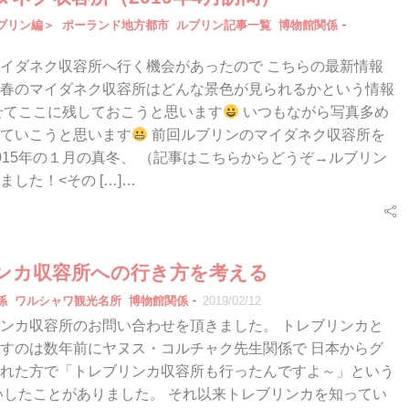
-
ブリン編＞
ポーランド地方都市
ルブリン記事一覧
博物館関係
イダネク収容所へ行く機会があったので こちらの最新情報
春のマイダネク収容所はどんな景色が見られるかという情報
せてここに残しておこうと思います
いつもながら写真多め
ていこうと思います
前回ルブリンのマイダネク収容所を
015年の１月の真冬、 （記事はこちらからどうぞ→ルブリン
した！<その […]…
ンカ収容所への行き方を考える
-
係
ワルシャワ観光名所
博物館関係
2019/02/12
ンカ収容所のお問い合わせを頂きました。 トレブリンカと
すのは数年前にヤヌス・コルチャク先生関係で 日本からグ
れた方で「トレブリンカ収容所も行ったんですよ～」という
いしたことがありました。 それ以来トレブリンカを知ってい