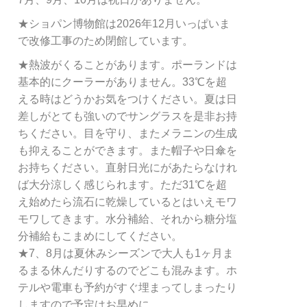
★ショパン博物館は2026年12月いっぱいま
で改修工事のため閉館しています。
★熱波がくることがあります。ポーランドは
基本的にクーラーがありません。33℃を超
える時はどうかお気をつけください。夏は日
差しがとても強いのでサングラスを是非お持
ちください。目を守り、またメラニンの生成
も抑えることができます。また帽子や日傘を
お持ちください。直射日光にがあたらなけれ
ば大分涼しく感じられます。ただ31℃を超
え始めたら流石に乾燥しているとはいえモワ
モワしてきます。水分補給、それから糖分塩
分補給もこまめにしてください。
★7、8月は夏休みシーズンで大人も1ヶ月ま
るまる休んだりするのでどこも混みます。ホ
テルや電車も予約がすぐ埋まってしまったり
しますので予定はお早めに。