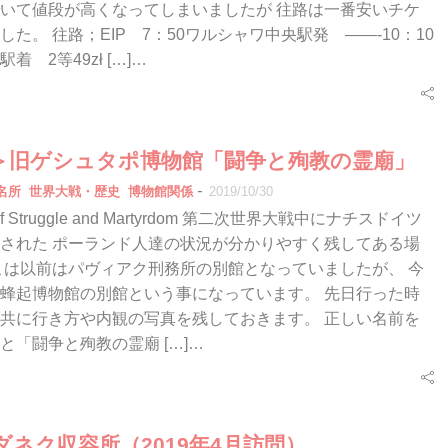
いて値段が高くなってしまいましたが 往路は一番安いチケ
た。 往路；EIP 7：50ワルシャワ中央駅発 ——-10：10
着 2等49zł […]…
＞旧ゲシュタポ博物館「闘争と殉教の霊廟」
-
名所
世界大戦・歴史
博物館関係
2019/10/30
 of Struggle and Martyrdom 第二次世界大戦中にナチスドイツ
された ポーランド人達の状況が分かりやすく残してある場
こは以前はパヴィアク刑務所の別館となっていましたが、 今
蜂起博物館の別館という事になっています。 先日行った時
共に行き方や内観の写真を残しておきます。 正しい名前を
と「闘争と殉教の霊廟 […]…
ネク収容所（2019年4月訪問）