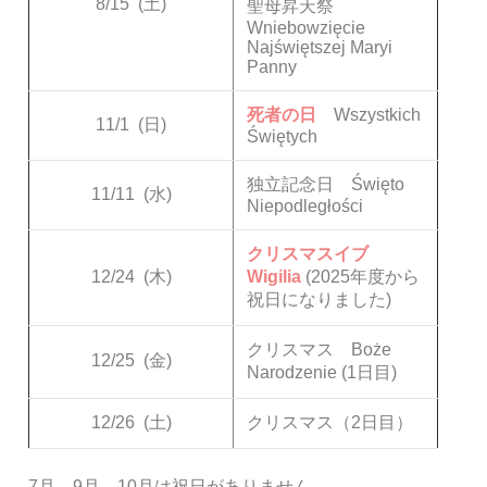
8/15
(土)
聖母昇天祭
Wniebowzięcie
Najświętszej Maryi
Panny
死者の日
Wszystkich
11/1
(日)
Świętych
独立記念日 Święto
11/11
(水)
Niepodległości
クリスマスイブ
12/24
(木)
Wigilia
(2025年度から
祝日になりました)
クリスマス Boże
12/25
(金)
Narodzenie (1日目)
12/26
(土)
クリスマス（2日目）
7月、9月、10月は祝日がありません。