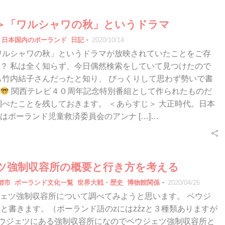
＞「ワルシャワの秋」というドラマ
-
日本国内のポーランド
日記
2020/10/14
「ワルシャワの秋」というドラマが放映されていたことをご存
？ 私は全く知らず、今日偶然検索をしていて見つけたので
も竹内結子さんだったと知り、 びっくりして思わず勢いで書
関西テレビ４０周年記念特別番組として作られたものだ
調べたことを残しておきます。 ＜あらすじ＞ 大正時代。日本
はポーランド児童救済委員会のアンナ […]…
ツ強制収容所の概要と行き方を考える
-
都市
ポーランド文化一覧
世界大戦・歴史
博物館関係
2020/04/26
ェツ強制収容所について調べてみようと思います。 ベウジ
żecと書きます。（ポーランド語のzにはżźzと３種類ありますが
ベウジェツにある強制収容所になのでベウジェツ強制収容所と