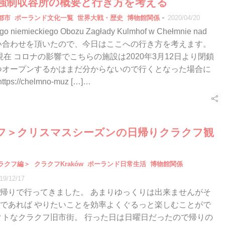
強制収容所の概要と行き方を考える
-
都市
ポーランド文化一覧
世界大戦・歴史
博物館関係
2020/04/20
go niemieckiego Obozu Zagłady Kulmhof w Chełmnie nad
お問い合わせを頂いたので、今日はここへの行き方を考えます。
/20現在 コロナの影響でこちらの施設は2020年3月12日より閉鎖
つオープンするかはまだ分からないので行くとなった場合に
ps://chelmno-muz […]…
フ＞クリスマスシーズンの日帰りクラクフ観
ラクフ編＞
クラクフKraków
ポーランド日常生活
博物館関係
19/12/17
帰りで行ってきました。 あまりゆっくりは出来ませんがそ
であれば やりたいことを効率よくぐるっと楽しむことがで
クトなクラクフ旧市街。 行った日は日曜日だったので帰りの