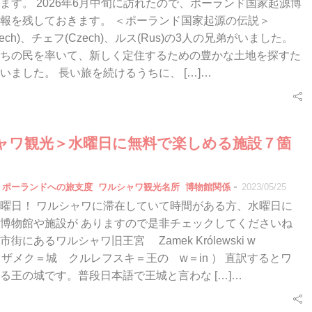
ます。 2026年6月中旬に訪れたので、ポーランド国家起源博
報を残しておきます。 ＜ポーランド国家起源の伝説＞
ech)、チェフ(Czech)、ルス(Rus)の3人の兄弟がいました。
ちの民を率いて、新しく定住するための豊かな土地を探すた
いました。 長い旅を続けるうちに、 […]…
ャワ観光＞水曜日に無料で楽しめる施設７箇
-
ポーランドへの旅支度
ワルシャワ観光名所
博物館関係
2023/05/25
曜日！ ワルシャワに滞在していて時間がある方、水曜日に
博物館や施設が ありますので是非チェックしてくださいね
旧市街にあるワルシャワ旧王宮 Zamek Królewski w
ie （ザメク＝城 クルレフスキ＝王の w＝in ） 直訳するとワ
る王の城です。普段日本語で王城と言わな […]…