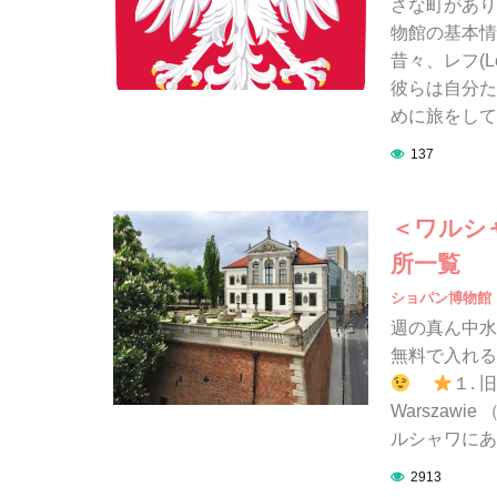
さな町があり
物館の基本情
昔々、レフ(L
彼らは自分た
めに旅をして
137
＜ワルシ
所一覧
ショパン博物館
週の真ん中水
無料で入れる
１. 
Warszaw
ルシャワにあ
2913