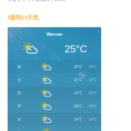
1週間の天気
Warsaw
25°C
金
25°C
19°C
土
21°C
16°C
日
24°C
13°C
月
28°C
18°C
火
24°C
19°C