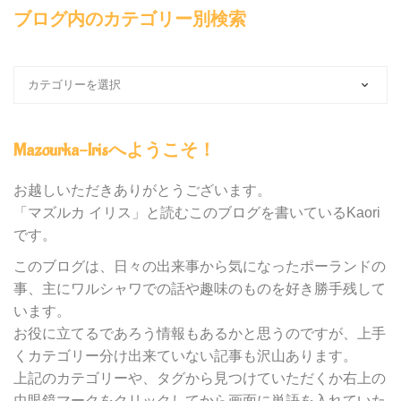
ブログ内のカテゴリー別検索
ブ
ロ
グ
内
Mazourka-Irisへようこそ！
の
カ
テ
お越しいただきありがとうございます。
ゴ
「マズルカ イリス」と読むこのブログを書いているKaori
リ
です。
ー
別
このブログは、日々の出来事から気になったポーランドの
検
事、主にワルシャワでの話や趣味のものを好き勝手残して
索
います。
お役に立てるであろう情報もあるかと思うのですが、上手
くカテゴリー分け出来ていない記事も沢山あります。
上記のカテゴリーや、タグから見つけていただくか右上の
虫眼鏡マークをクリックしてから画面に単語を入れていた