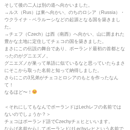
そして後の二人は別の道へ向かいました。
→ルス（Rus）は東へ向かい、のちのロシア（Russia）・
ウクライナ・ベラルーシなどの起源となる国を築きまし
た。
→チェフ（Czech）は西（南西）へ向かい、山に囲まれた
豊かな土地に定住してチェコの国を築きました。
まさにこの伝説の舞台であり、ポーランド最初の首都とな
ったのがグニエズノ。
グニエズノが巣って単語に似ているなと思っていたらまさ
にそこから取った名前と知って納得しました。
さらにこの3兄弟がチェコとロシアのもとを作ったなん
て！
なるほど〜！
＜それにしてもなんでポーランドはLechレフの名前では
ないのでしょうか？＞
チェコはポーランド語でCzechyチェヒといいます。
ならば名前からしてポーランドはLechyレヒという名前で