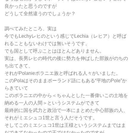
良かったと思うのですが
どうして全然違うのでしょうか？
調べてみたところ、実は
今でもLechyレヒのという感じでLechia（レヒア）と呼ば
れることもないわけでは無いそうです。
でも国として呼ぶことはほとんどありません。
実は、長男レヒの時代の後に勢力を伸ばした部族がのちの
ち出てきて、
それがPolanieポラニエ族と呼ばれる人々がいました。
このPolaはそのままポーランド語にもある“平地のPole”か
らきていて
このポラニエの中から＜ちゃんとした一番偉いこの土地を
納める一人の人間＞というシステムができて
最終的に国を武力と政治で一本にまとめた中心部族の人、
それがミエシュコ1世と言う人だそうです。
そしてこのミエシュコ1世は王様というシステムまではま
だできてなかったので王ではなかったのですが