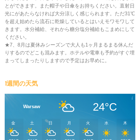
とができます。また帽子や日傘をお持ちください。直射日
光にがあたらなければ大分涼しく感じられます。ただ31℃
を超え始めたら流石に乾燥しているとはいえモワモワして
きます。水分補給、それから糖分塩分補給もこまめにして
ください。
★7、8月は夏休みシーズンで大人も1ヶ月まるまる休んだ
りするのでどこも混みます。ホテルや電車も予約がすぐ埋
まってしまったりしますので予定はお早めに。
1週間の天気
24°C
Warsaw
金
土
日
月
火
水
木