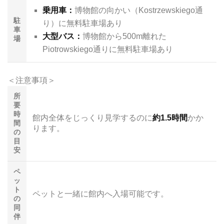
乗用車：
博物館の向かい（Kostrzewskiego通
駐
り）に無料駐車場あり
車
大型バス：
博物館から500m離れた
場
Piotrowskiego通りに無料駐車場あり
＜注意事項＞
所
要
時
館内全体をじっくり見学するのに
約1.5時間
かか
間
ります。
の
目
安
ペ
ッ
ト
ペットと一緒に館内へ入場可能
です。
の
同
伴