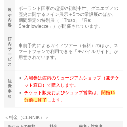
ポーランド国家の起源や初期中世、グニエズノの
展
歴史に関するメイン展示＋5つの常設展のほか、
示
内
期間限定の特別展（「Truso」「Re:
容
Średniowiecze」）が開催されています。
館
内
事前予約によるガイドツアー（有料）のほか、ス
サ
マートフォンで利用できる「モバイルガイド」が
ー
用意されています。
ビ
ス
入場券は館内のミュージアムショップ（兼チケ
注
ット窓口）で購入します。
意
事
チケット販売およびショップ営業は、
閉館15
項
分前に終了
します。
＜料金（CENNIK）＞
チケットの種類
料金
備考・対象者