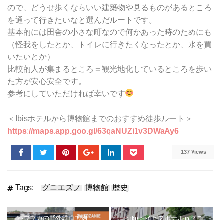
ので、どうせ歩くならいい建築物や見るものがあるところ
を通って行きたいなと選んだルートです。
基本的には田舎の小さな町なので何かあった時のためにも
（怪我をしたとか、トイレに行きたくなったとか、水を買
いたいとか）
比較的人が集まるところ＝観光地化しているところを歩い
た方が安心安全です。
参考にしていただければ幸いです
＜Ibisホテルから博物館までのおすすめ徒歩ルート＞
https://maps.app.goo.gl/63qaNUZi1v3DWaAy6
137 Views
Tags:
グニエズノ
博物館
歴史
ハブフカの野外鉄道博物
＜ibis＞イビスホテル in グニ