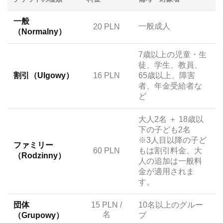
一般
一般成人
20 PLN
（Normalny）
7歳以上の児童・生
徒、学生、教員、
割引（Ulgowy）
16 PLN
65歳以上、障害
者、年金受給者な
ど
大人2名 ＋ 18歳以
下の子ども2名
※3人目以降の子ど
ファミリー
60 PLN
もは割引料金、大
（Rodzinny）
人の追加は一般料
金が適用されま
す。
団体
15 PLN /
10名以上のグルー
名
（Grupowy）
プ