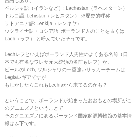
言語もあり、
ペルシャ語（イランなど）: Lachestan（ラヘスターン）
トルコ語: Lehistan（レヒスタン） ※歴史的呼称
リトアニア語: Lenkija（レンキヤ）
ウクライナ語・ロシア語: ポーランド人のことを古くは
Lach（ラフ） と呼んでいたそうです。
Lechレフといえばポーランド人男性のよくある名前（日
本でも有名なワレサ元大統領の名前もレフ）か、
ビールのLech, ワルシャワの一番強いサッカーチームは
Legiaレギアですが
もしかしたらこれもLechiaから来てるのかも？
ということで、ポーランドが始まったおおもとの場所がこ
のグニエズノということで
そのグニエズノにあるポーランド国家起源博物館の基本情
報は以下です。