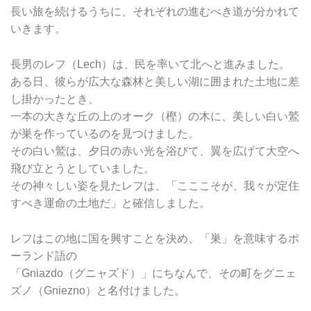
長い旅を続けるうちに、それぞれの進むべき道が分かれて
いきます。
長男のレフ（Lech）は、民を率いて北へと進みました。
ある日、彼らが広大な森林と美しい湖に囲まれた土地に差
し掛かったとき、
一本の大きな丘の上のオーク（樫）の木に、美しい白い鷲
が巣を作っているのを見つけました。
その白い鷲は、夕日の赤い光を浴びて、翼を広げて大空へ
飛び立とうとしていました。
その神々しい姿を見たレフは、「こここそが、我々が定住
すべき運命の土地だ」と確信しました。
レフはこの地に国を興すことを決め、「巣」を意味するポ
ーランド語の
「Gniazdo（グニャズド）」にちなんで、その町をグニェ
ズノ（Gniezno）と名付けました。