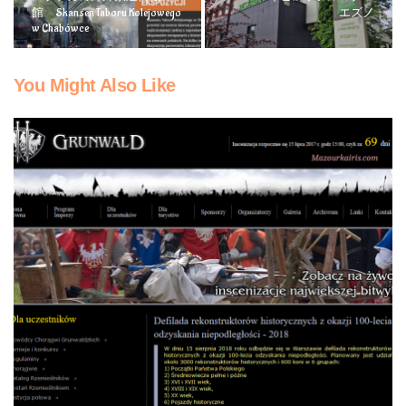
館 Skansen Taboru Kolejowego
エズノ
w Chabówce
You Might Also Like