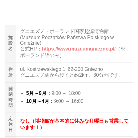
グニエズノ・ポーランド国家起源博物館
(Muzeum Początków Państwa Polskiego w
施
Gnieźnie)
設
名
公式HP：
https://www.muzeumgniezno.pl/
（※
ポーランド語のみ）
ul. Kostrzewskiego 1, 62-200 Gniezno
住
所
グニエズノ駅から歩くと約2km、30分弱です。
開
5月～9月：
9:00 ～ 18:00
閉
時
10月～4月：
9:00 ～ 16:00
間
定
なし（博物館が基本的に休みな月曜日も営業して
休
います！）
日