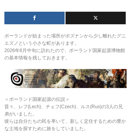
ポーランドが始まった場所がポズナンから少し離れたグニ
エズノという小さな町があります。
2026年6月中旬に訪れたので、ポーランド国家起源博物館
の基本情報を残しておきます。
＜ポーランド国家起源の伝説＞
昔々、レフ(Lech)、チェフ(Czech)、ルス(Rus)の3人の兄
弟がいました。
彼らは自分たちの民を率いて、新しく定住するための豊か
な土地を探すために旅をしていました。