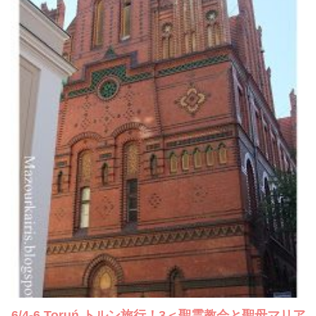
6/4-6 Toruń トルン旅行！3＜聖霊教会と聖母マリア