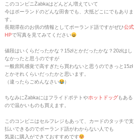
このコンビニŻabkaはどんどん増えていて
今はポーランドのどんな田舎でも、大抵どこにでもありま
す。
長期滞在のお供の情報としてポーランド語ですがぜひ
公式
HP
で写真を見てみてください
値段はいくらだったかな？15złとかだったかな？20złはし
なかったと思うのですが
一般庶民感覚で高すぎたら買わないと思うのできっと15zł
とかそれくらいだったかと思います。
（違ったらごめんなさい
）
ちなみにŻabkaにはフライドポテトや
ホットドッグ
もある
ので温かいものも買えます。
このコンビニはセルフレジもあって、カードのタッチで支
払いできるのでポーランド語がわからない人でも
気楽に購入ができておすすめです