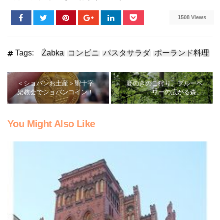
1508 Views
Tags:
Żabka
コンビニ
パスタサラダ
ポーランド料理
＜ショパンお土産＞聖十字
夏のきのこ狩り。ブルーベ
架教会でショパンコイン！
リーの広がる森。
You Might Also Like