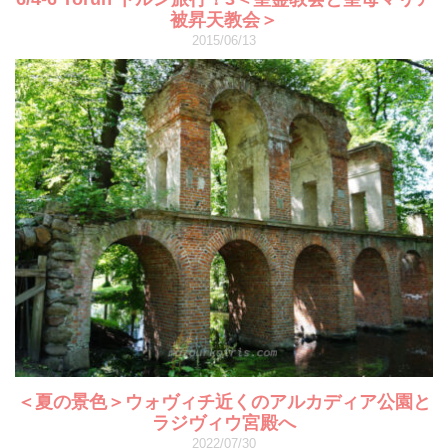
被昇天教会＞
2015/06/13
＜夏の景色＞ウォヴィチ近くのアルカディア公園と
ラジヴィウ宮殿へ
2022/07/30