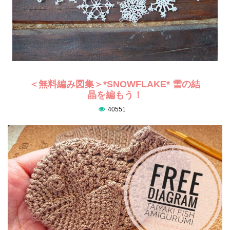
＜無料編み図集＞*SNOWFLAKE* 雪の結
晶を編もう！
40551