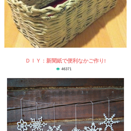
ＤＩＹ：新聞紙で便利なかご作り!
46371