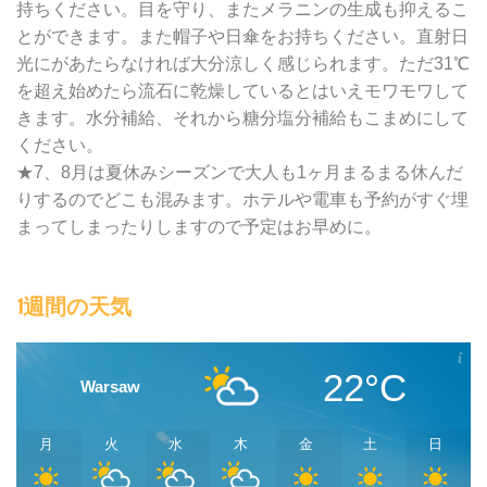
持ちください。目を守り、またメラニンの生成も抑えるこ
とができます。また帽子や日傘をお持ちください。直射日
光にがあたらなければ大分涼しく感じられます。ただ31℃
を超え始めたら流石に乾燥しているとはいえモワモワして
きます。水分補給、それから糖分塩分補給もこまめにして
ください。
★7、8月は夏休みシーズンで大人も1ヶ月まるまる休んだ
りするのでどこも混みます。ホテルや電車も予約がすぐ埋
まってしまったりしますので予定はお早めに。
1週間の天気
22°C
Warsaw
月
火
水
木
金
土
日