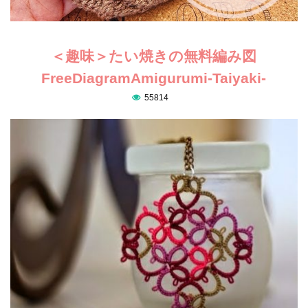
＜趣味＞たい焼きの無料編み図
FreeDiagramAmigurumi-Taiyaki-
55814