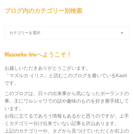
ブログ内のカテゴリー別検索
ブ
ロ
グ
内
Mazourka-Irisへようこそ！
の
カ
テ
お越しいただきありがとうございます。
ゴ
「マズルカ イリス」と読むこのブログを書いているKaori
リ
です。
ー
別
このブログは、日々の出来事から気になったポーランドの
検
事、主にワルシャワでの話や趣味のものを好き勝手残して
索
います。
お役に立てるであろう情報もあるかと思うのですが、上手
くカテゴリー分け出来ていない記事も沢山あります。
上記のカテゴリーや、タグから見つけていただくか右上の