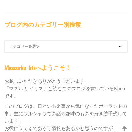
ブログ内のカテゴリー別検索
ブ
ロ
グ
内
Mazourka-Irisへようこそ！
の
カ
テ
お越しいただきありがとうございます。
ゴ
「マズルカ イリス」と読むこのブログを書いているKaori
リ
です。
ー
別
このブログは、日々の出来事から気になったポーランドの
検
事、主にワルシャワでの話や趣味のものを好き勝手残して
索
います。
お役に立てるであろう情報もあるかと思うのですが、上手