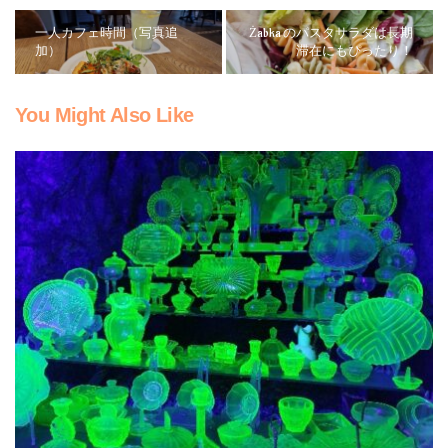
一人カフェ時間（写真追
Żabka のパスタサラダは長期
加）
滞在にもぴったり！
You Might Also Like