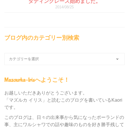
タティングレース始めました。
2014/08/25
ブログ内のカテゴリー別検索
ブ
ロ
グ
内
Mazourka-Irisへようこそ！
の
カ
テ
お越しいただきありがとうございます。
ゴ
「マズルカ イリス」と読むこのブログを書いているKaori
リ
です。
ー
別
このブログは、日々の出来事から気になったポーランドの
検
事、主にワルシャワでの話や趣味のものを好き勝手残して
索