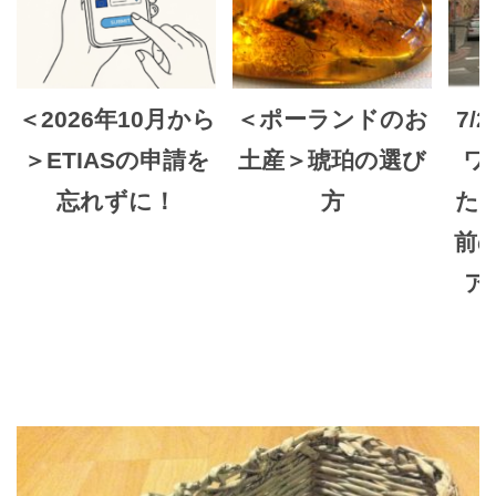
＜2026年10月から
＜ポーランドのお
7/
＞ETIASの申請を
土産＞琥珀の選び
ワ
忘れずに！
方
た
前
ア