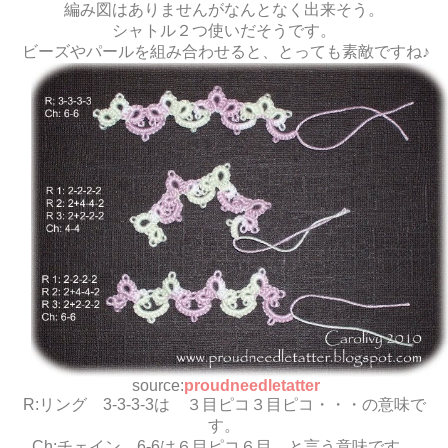
編み図はありませんがなんとなく出来そう。
シャトル２つ使いだそうです。
ビーズやパールを組み合わせると、とっても素敵ですね♪
source:
proudneedletatter
R:リング 3-3-3-3は ３目ピコ３目ピコ・・・の意味で
す。
Ch:チェイン 6-6は６目ピコ６目 と言う意味です。