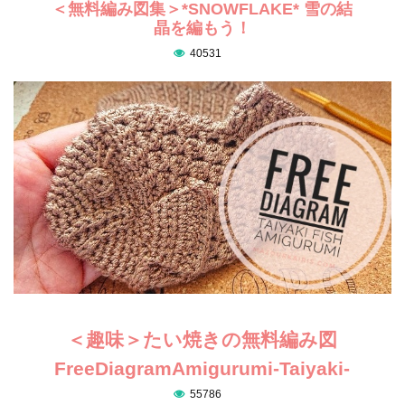
＜無料編み図集＞*SNOWFLAKE* 雪の結
晶を編もう！
40531
＜趣味＞たい焼きの無料編み図
FreeDiagramAmigurumi-Taiyaki-
55786