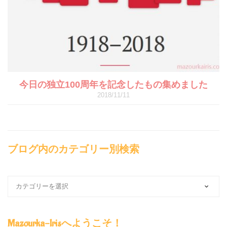
今日の独立100周年を記念したもの集めました
2018/11/11
ブログ内のカテゴリー別検索
ブ
ロ
グ
内
Mazourka-Irisへようこそ！
の