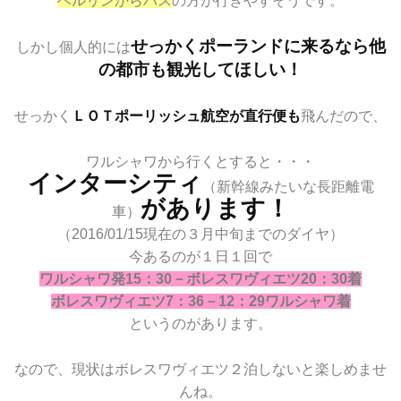
ベルリンからバス
の方が行きやすそうです。
せっかくポーランドに来るなら他
しかし個人的には
の都市も観光してほしい！
せっかく
ＬＯＴポーリッシュ航空が直行便も
飛んだので、
ワルシャワから行くとすると・・・
インターシティ
（新幹線みたいな長距離電
があります！
車）
（2016/01/15現在の３月中旬までのダイヤ）
今あるのが１日１回で
ワルシャワ発15：30－ボレスワヴィエツ20：30着
ボレスワヴィエツ7：36－12：29ワルシャワ着
というのがあります。
なので、現状はボレスワヴィエツ２泊しないと楽しめませ
んね。