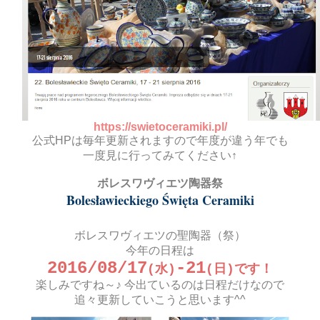
https://swietoceramiki.pl/
公式HPは毎年更新されますので年度が違う年でも
一度見に行ってみてください↑
ボレスワヴィエツ陶器祭
Bolesławieckiego Święta Ceramiki
ボレスワヴィエツの聖陶器（祭）
今年の日程は
2016/08/17
-21
(水)
(日)です！
楽しみですね～♪ 今出ているのは日程だけなので
追々更新していこうと思います^^