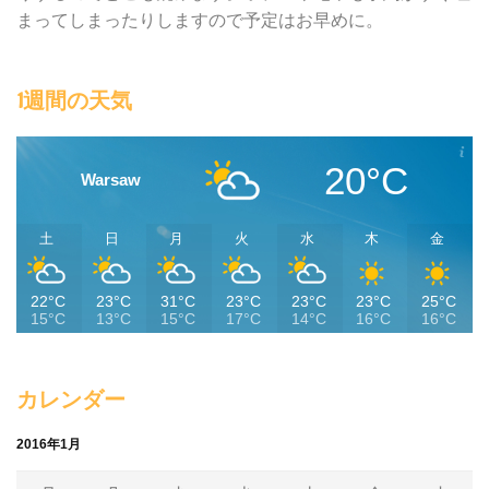
まってしまったりしますので予定はお早めに。
1週間の天気
20°C
Warsaw
土
日
月
火
水
木
金
22°C
23°C
31°C
23°C
23°C
23°C
25°C
15°C
13°C
15°C
17°C
14°C
16°C
16°C
カレンダー
2016年1月