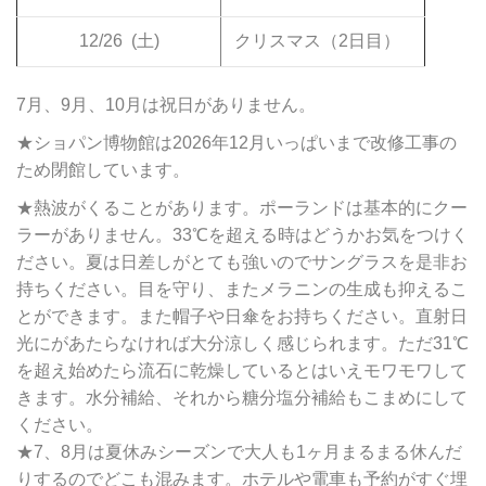
12/26
(土)
クリスマス（2日目）
7月、9月、10月は祝日がありません。
★ショパン博物館は2026年12月いっぱいまで改修工事の
ため閉館しています。
★熱波がくることがあります。ポーランドは基本的にクー
ラーがありません。33℃を超える時はどうかお気をつけく
ださい。夏は日差しがとても強いのでサングラスを是非お
持ちください。目を守り、またメラニンの生成も抑えるこ
とができます。また帽子や日傘をお持ちください。直射日
光にがあたらなければ大分涼しく感じられます。ただ31℃
を超え始めたら流石に乾燥しているとはいえモワモワして
きます。水分補給、それから糖分塩分補給もこまめにして
ください。
★7、8月は夏休みシーズンで大人も1ヶ月まるまる休んだ
りするのでどこも混みます。ホテルや電車も予約がすぐ埋