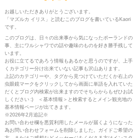
カ
テ
お越しいただきありがとうございます。
ゴ
「マズルカ イリス」と読むこのブログを書いているKaori
リ
です。
ー
別
このブログは、日々の出来事から気になったポーランドの
検
事、主にワルシャワでの話や趣味のものを好き勝手残して
索
います。
お役に立てるであろう情報もあるかと思うのですが、上手
くカテゴリー分け出来ていない記事も沢山あります。
上記のカテゴリーや、タグから見つけていただくか右上の
虫眼鏡マークをクリックしてから画面に単語を入れていた
だくとブログ内検索が出来ますのでそちらからもぜひお試
しください :) ＜基本情報＞と検索するとメイン観光地の
基本情報ページが出てきます。
※2026年2月追記※
お問い合わせ欄を悪質利用したメールが届くようになった
為お問い合わせフォームを削除しました。ガイドご希望の
方、またはご感想などメッセージをくださる方はインスタ