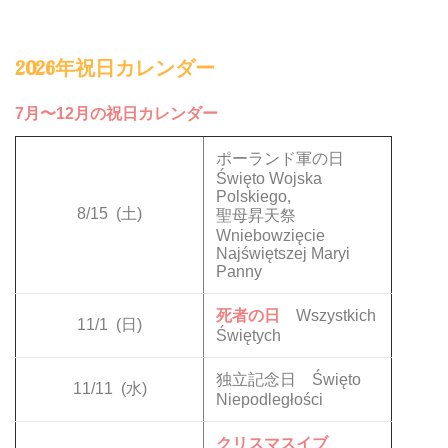
2026年祝日カレンダー
7月〜12月の祝日カレンダー
ポーランド軍の日
Święto Wojska
Polskiego,
8/15
(土)
聖母昇天祭
Wniebowzięcie
Najświętszej Maryi
Panny
死者の日
Wszystkich
11/1
(日)
Świętych
独立記念日 Święto
11/11
(水)
Niepodległości
クリスマスイブ