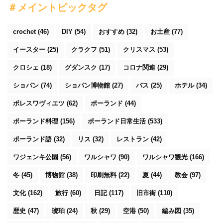
＃メイントピックタグ
crochet
(46)
DIY
(54)
おすすめ
(32)
お土産
(77)
イースター
(25)
クラクフ
(51)
クリスマス
(53)
クロシェ
(18)
グダンスク
(17)
コロナ関連
(29)
ショパン
(74)
ショパン博物館
(27)
バス
(25)
ホテル
(34)
ボレスワヴィエツ
(62)
ポーランド
(44)
ポーランド料理
(156)
ポーランド日常生活
(533)
ポーランド語
(32)
リス
(32)
レストラン
(42)
ワジェンキ公園
(56)
ワルシャワ
(90)
ワルシャワ観光
(166)
冬
(45)
博物館
(38)
印刷無料
(22)
夏
(44)
教会
(97)
文化
(162)
旅行
(60)
日記
(117)
旧市街
(110)
歴史
(47)
琥珀
(24)
秋
(29)
空港
(50)
編み図
(35)