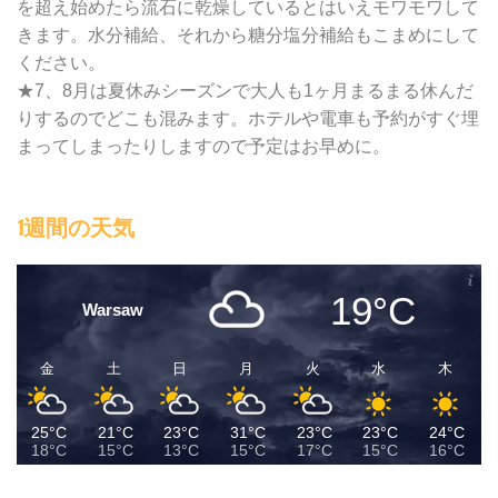
を超え始めたら流石に乾燥しているとはいえモワモワして
きます。水分補給、それから糖分塩分補給もこまめにして
ください。
★7、8月は夏休みシーズンで大人も1ヶ月まるまる休んだ
りするのでどこも混みます。ホテルや電車も予約がすぐ埋
まってしまったりしますので予定はお早めに。
1週間の天気
19°C
Warsaw
金
土
日
月
火
水
木
25°C
21°C
23°C
31°C
23°C
23°C
24°C
18°C
15°C
13°C
15°C
17°C
15°C
16°C