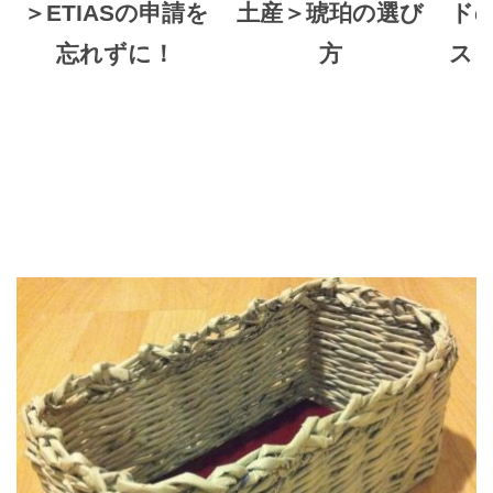
＞ETIASの申請を
土産＞琥珀の選び
ド
忘れずに！
方
ス