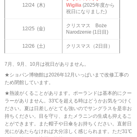
12/24
(木)
Wigilia
(2025年度から
祝日になりました)
クリスマス Boże
12/25
(金)
Narodzenie (1日目)
12/26
(土)
クリスマス（2日目）
7月、9月、10月は祝日がありません。
★ショパン博物館は2026年12月いっぱいまで改修工事の
ため閉館しています。
★熱波がくることがあります。ポーランドは基本的にクー
ラーがありません。33℃を超える時はどうかお気をつけく
ださい。夏は日差しがとても強いのでサングラスを是非お
持ちください。目を守り、またメラニンの生成も抑えるこ
とができます。また帽子や日傘をお持ちください。直射日
光にがあたらなければ大分涼しく感じられます。ただ31℃