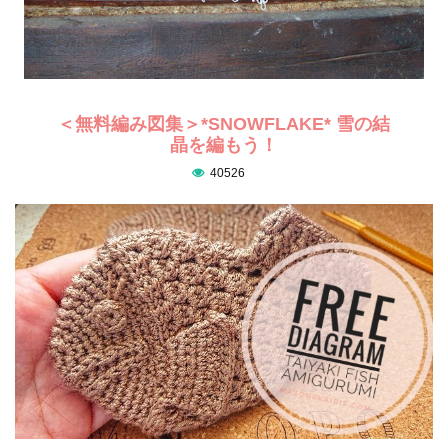
＜無料編み図集＞*SNOWFLAKE* 雪の結
晶を編もう！
40526