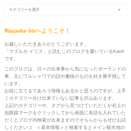
ブ
ロ
グ
内
Mazourka-Irisへようこそ！
の
カ
テ
お越しいただきありがとうございます。
ゴ
「マズルカ イリス」と読むこのブログを書いているKaori
リ
です。
ー
別
このブログは、日々の出来事から気になったポーランドの
検
事、主にワルシャワでの話や趣味のものを好き勝手残して
索
います。
お役に立てるであろう情報もあるかと思うのですが、上手
くカテゴリー分け出来ていない記事も沢山あります。
上記のカテゴリーや、タグから見つけていただくか右上の
虫眼鏡マークをクリックしてから画面に単語を入れていた
だくとブログ内検索が出来ますのでそちらからもぜひお試
しください :) ＜基本情報＞と検索するとメイン観光地の