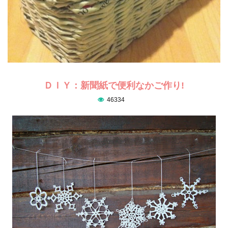
ＤＩＹ：新聞紙で便利なかご作り!
46334