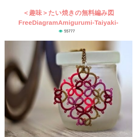
＜趣味＞たい焼きの無料編み図
FreeDiagramAmigurumi-Taiyaki-
55777