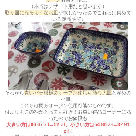
（本当はデザート用だと思います）
取り皿になるようなお皿
が欲しかったのでこれらは集めて
いる定番柄で♪
それから
青いバラ模様のオーブン使用可能な大皿
と深めの
小皿。
これらは両方オーブン使用可能のものです。
何よりもこの柄がとっても好き！お買い得品コーナーにあ
ったのでお値段も
大きい方は86.67ｚł→52ｚł、小さい方は54.86ｚł→32.91
ｚł
！