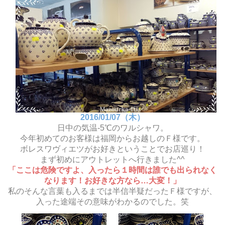
2016/01/07（木）
日中の気温-5℃のワルシャワ。
今年初めてのお客様は福岡からお越しのＦ様です。
ボレスワヴィエツがお好きということでお店巡り！
まず初めにアウトレットへ行きました^^
「ここは危険ですよ、入ったら１時間は誰でも出られなく
なります！お好きな方なら…大変！」
私のそんな言葉も入るまでは半信半疑だったＦ様ですが、
入った途端その意味がわかるのでした。笑