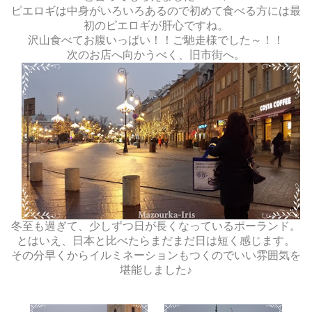
ピエロギは中身がいろいろあるので初めて食べる方には最
初のピエロギが肝心ですね。
沢山食べてお腹いっぱい！！ご馳走様でした～！！
次のお店へ向かうべく、旧市街へ。
冬至も過ぎて、少しずつ日が長くなっているポーランド。
とはいえ、日本と比べたらまだまだ日は短く感じます。
その分早くからイルミネーションもつくのでいい雰囲気を
堪能しました♪