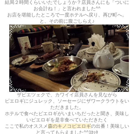
結局２時間くらいいたでしょうか？店員さんにも「ついに
お会計ね！」と言われました^^
お店を堪能したところで一度ホテルへ戻り、再び町へ。
と、その前に腹ごしらえ♪
ザピエツェクで、カワイイ店員さんを見ながら
ピエロギにジュレック、ソーセージにザワークラウトをい
ただきました。
ホテルで食べたピエロギがいまいちだったと聞き、美味し
いピエロギを是非食べていただきたく
ここで私のオススメ
森のキノコピエロギ
の出番！美味しい
と言ってもらえました^^ﾖｶｯﾀ