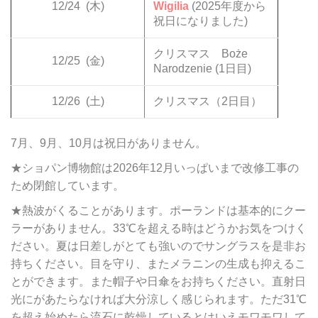
12/24
(木)
Wigilia
(2025年度から
祝日になりました)
クリスマス Boże
12/25
(金)
Narodzenie (1日目)
12/26
(土)
クリスマス（2日目）
7月、9月、10月は祝日がありません。
★ショパン博物館は2026年12月いっぱいまで改修工事の
ため閉館しています。
★熱波がくることがあります。ポーランドは基本的にクー
ラーがありません。33℃を超える時はどうかお気をつけく
ださい。夏は日差しがとても強いのでサングラスを是非お
持ちください。目を守り、またメラニンの生成も抑えるこ
とができます。また帽子や日傘をお持ちください。直射日
光にがあたらなければ大分涼しく感じられます。ただ31℃
を超え始めたら流石に乾燥しているとはいえモワモワして