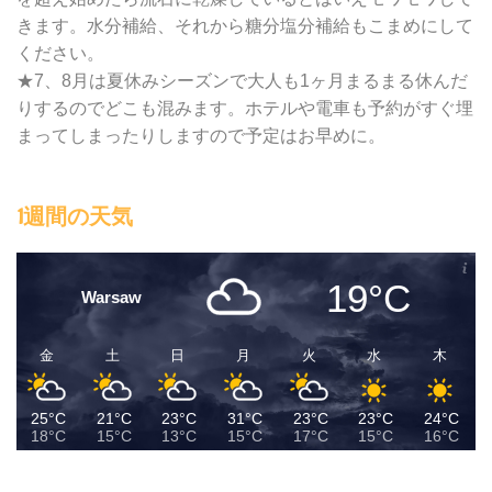
きます。水分補給、それから糖分塩分補給もこまめにして
ください。
★7、8月は夏休みシーズンで大人も1ヶ月まるまる休んだ
りするのでどこも混みます。ホテルや電車も予約がすぐ埋
まってしまったりしますので予定はお早めに。
1週間の天気
19°C
Warsaw
金
土
日
月
火
水
木
25°C
21°C
23°C
31°C
23°C
23°C
24°C
18°C
15°C
13°C
15°C
17°C
15°C
16°C