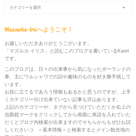
ブ
ロ
グ
内
Mazourka-Irisへようこそ！
の
カ
テ
お越しいただきありがとうございます。
ゴ
「マズルカ イリス」と読むこのブログを書いているKaori
リ
です。
ー
別
このブログは、日々の出来事から気になったポーランドの
検
事、主にワルシャワでの話や趣味のものを好き勝手残して
索
います。
お役に立てるであろう情報もあるかと思うのですが、上手
くカテゴリー分け出来ていない記事も沢山あります。
上記のカテゴリーや、タグから見つけていただくか右上の
虫眼鏡マークをクリックしてから画面に単語を入れていた
だくとブログ内検索が出来ますのでそちらからもぜひお試
しください :) ＜基本情報＞と検索するとメイン観光地の