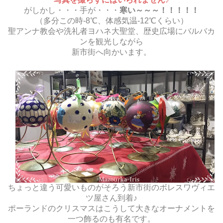
がしかし・・・手が・・・
寒い～～～！！！！！
（多分この時-8℃、体感気温-12℃くらい）
聖アンナ教会や洗礼者ヨハネ大聖堂、歴史広場にバルバカ
ンを観光しながら
新市街へ向かいます。
ちょっと違う可愛いものがそろう新市街のボレスワヴィエ
ツ屋さん到着♪
ポーランドのクリスマスはこうして大きなオーナメントを
一つ飾るのも有名です。