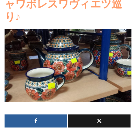
ャワボレスワヴィエツ巡
り♪