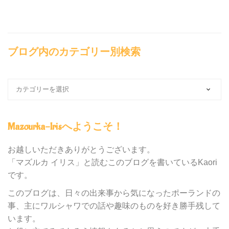
ブログ内のカテゴリー別検索
ブ
ロ
グ
内
Mazourka-Irisへようこそ！
の
カ
テ
お越しいただきありがとうございます。
ゴ
「マズルカ イリス」と読むこのブログを書いているKaori
リ
です。
ー
別
このブログは、日々の出来事から気になったポーランドの
検
事、主にワルシャワでの話や趣味のものを好き勝手残して
索
います。