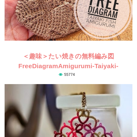
＜趣味＞たい焼きの無料編み図
FreeDiagramAmigurumi-Taiyaki-
55774