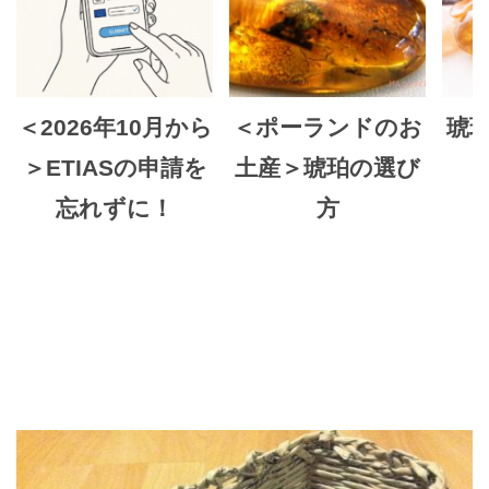
＜2026年10月から
＜ポーランドのお
琥珀
＞ETIASの申請を
土産＞琥珀の選び
忘れずに！
方