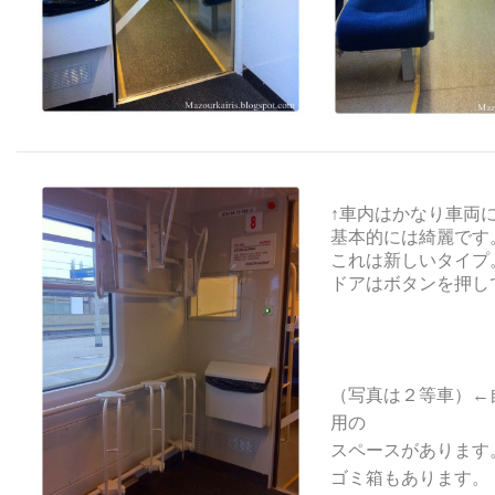
↑車内はかなり車両
基本的には綺麗です
これは新しいタイプ
ドアはボタンを押し
（写真は２等車）←
用の
スペースがあります
ゴミ箱もあります。