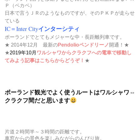
Ｐ（ペカペ）
日本で言うＪＲのようなものですが、そのＰＫＰが走らせ
ている
インターシティ
IC
＝Inter City
ポーランドでとてもメジャーな中・長距離列車です。
★ 2014年12月 最新の
Pendolioペンドリーノ
開通！★
★
2019年10月
ワルシャワからクラクフへの電車で移動し
てみよう記事はこちらからどうぞ！
★
ポーランド観光でよく使うルートはワルシャワ⇔
クラクフ間だと思います
片道２時間半～３時間の距離です。
車窓からの景色を楽しみながらのんびり旅。