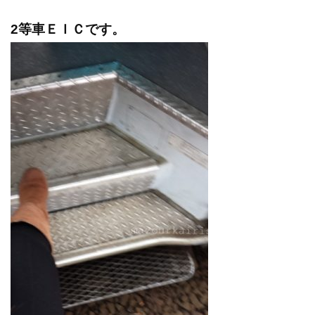
2等車ＥＩＣです。