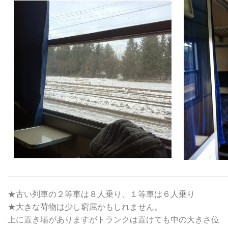
★古い列車の２等車は８人乗り、１等車は６人乗り
★大きな荷物は少し窮屈かもしれません。
上に置き場がありますがトランクは置けても中の大きさ位