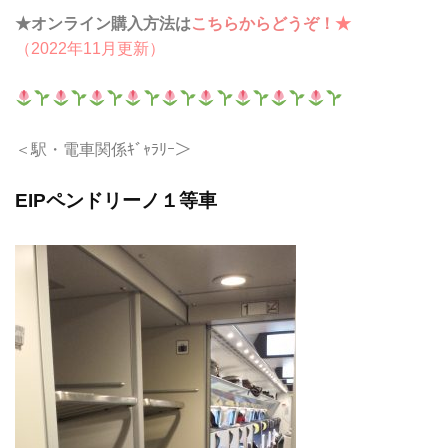
★オンライン購入方法は
こちらからどうぞ！
★
（2022年11月更新）
＜駅・電車関係ｷﾞｬﾗﾘｰ＞
EIPペンドリーノ１等車