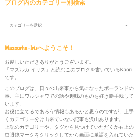
ブログ内のカテゴリー別検索
ブ
ロ
グ
内
Mazourka-Irisへようこそ！
の
カ
テ
お越しいただきありがとうございます。
ゴ
「マズルカ イリス」と読むこのブログを書いているKaori
リ
です。
ー
別
このブログは、日々の出来事から気になったポーランドの
検
事、主にワルシャワでの話や趣味のものを好き勝手残して
索
います。
お役に立てるであろう情報もあるかと思うのですが、上手
くカテゴリー分け出来ていない記事も沢山あります。
上記のカテゴリーや、タグから見つけていただくか右上の
虫眼鏡マークをクリックしてから画面に単語を入れていた