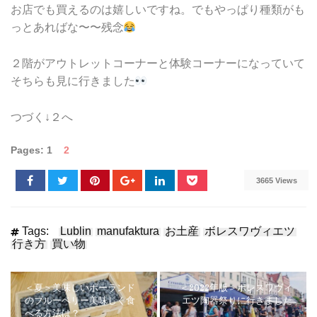
お店でも買えるのは嬉しいですね。でもやっぱり種類がも
っとあればな〜〜残念
２階がアウトレットコーナーと体験コーナーになっていて
そちらも見に行きました
つづく↓２へ
Pages:
1
2
3665 Views
Tags:
Lublin
manufaktura
お土産
ボレスワヴィエツ
行き方
買い物
＜夏＞美味しいポーランド
＜2022年版＞ボレスワヴィ
のブルーベリー美味しく食
エツ陶器祭りに行きました
べる方法は？