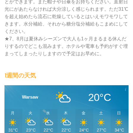
とができます。また帽子や日傘をお持ちください。直射日
光にがあたらなければ大分涼しく感じられます。ただ31℃
を超え始めたら流石に乾燥しているとはいえモワモワして
きます。水分補給、それから糖分塩分補給もこまめにして
ください。
★7、8月は夏休みシーズンで大人も1ヶ月まるまる休んだ
りするのでどこも混みます。ホテルや電車も予約がすぐ埋
まってしまったりしますので予定はお早めに。
1週間の天気
20°C
Warsaw
月
火
水
木
金
土
日
31°C
23°C
22°C
22°C
24°C
27°C
34°C