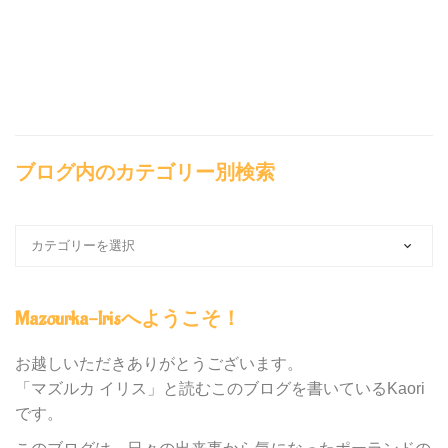
ブログ内のカテゴリー別検索
ブ
ロ
グ
内
Mazourka-Irisへようこそ！
の
カ
テ
お越しいただきありがとうございます。
ゴ
「マズルカ イリス」と読むこのブログを書いているKaori
リ
です。
ー
別