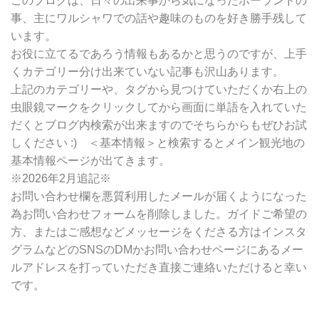
このブログは、日々の出来事から気になったポーランドの
検
事、主にワルシャワでの話や趣味のものを好き勝手残して
索
います。
お役に立てるであろう情報もあるかと思うのですが、上手
くカテゴリー分け出来ていない記事も沢山あります。
上記のカテゴリーや、タグから見つけていただくか右上の
虫眼鏡マークをクリックしてから画面に単語を入れていた
だくとブログ内検索が出来ますのでそちらからもぜひお試
しください :) ＜基本情報＞と検索するとメイン観光地の
基本情報ページが出てきます。
※2026年2月追記※
お問い合わせ欄を悪質利用したメールが届くようになった
為お問い合わせフォームを削除しました。ガイドご希望の
方、またはご感想などメッセージをくださる方はインスタ
グラムなどのSNSのDMかお問い合わせページにあるメー
ルアドレスを打っていただき直接ご連絡いただけると幸い
です。