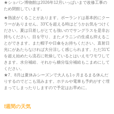
★ショパン博物館は2026年12月いっぱいまで改修工事の
ため閉館しています。
★熱波がくることがあります。ポーランドは基本的にクー
ラーがありません。33℃を超える時はどうかお気をつけく
ださい。夏は日差しがとても強いのでサングラスを是非お
持ちください。目を守り、またメラニンの生成も抑えるこ
とができます。また帽子や日傘をお持ちください。直射日
光にがあたらなければ大分涼しく感じられます。ただ31℃
を超え始めたら流石に乾燥しているとはいえモワモワして
きます。水分補給、それから糖分塩分補給もこまめにして
ください。
★7、8月は夏休みシーズンで大人も1ヶ月まるまる休んだ
りするのでどこも混みます。ホテルや電車も予約がすぐ埋
まってしまったりしますので予定はお早めに。
1週間の天気