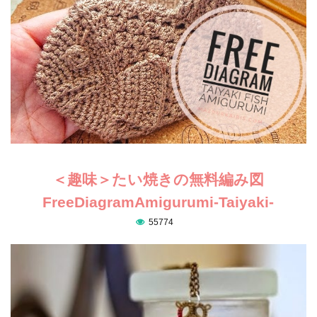
＜趣味＞たい焼きの無料編み図
FreeDiagramAmigurumi-Taiyaki-
55774