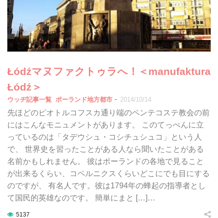
Łódźマヌファクトゥラへ！＜manufaktura
Łódź＞
-
ウッヂ記事一覧
ポーランド地方都市
2014/10/14
先ほどのピオトルコフスカ通り端のペンテコステ教会の前
にはこんなモニュメントがあります。 このてっぺんに立
っているのは「タデウシュ・コシチュシュコ」という人
で、 世界史を習ったことがある人なら聞いたことがある
名前かもしれません。 彼はポーランドの各地で見ること
が出来るくらい、コペルニクスくらいどこにでも目にする
のですが、 有名人です。彼は1794年の蜂起の指導者とし
て国民的英雄なのです。 簡単にまと […]…
5137