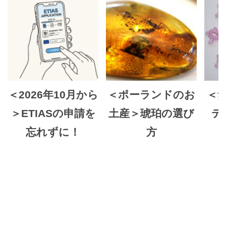
＜2026年10月から
＜ポーランドのお
＜
＞ETIASの申請を
土産＞琥珀の選び
テ
忘れずに！
方