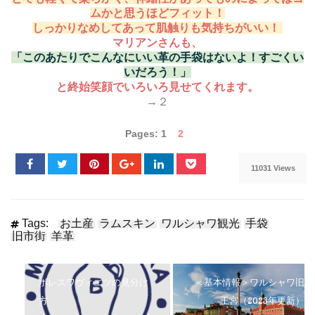
ムかと思うほどフィット！
しっかりなめしてあって肌触りも気持ちがいい！
マリアンさんも、
「このあたりでこんなにいい革の手袋はないよ！すごくい
いだろう！」
と終始笑顔でいろいろ見せてくれます。
→２
Pages:
1
2
11031 Views
Tags:
お土産
ラムスキン
ワルシャワ観光
手袋
旧市街
羊革
ボレスワヴィエツの見分け
＜基本情報＞ワルシャワ旧
方
王宮（2023年更新）