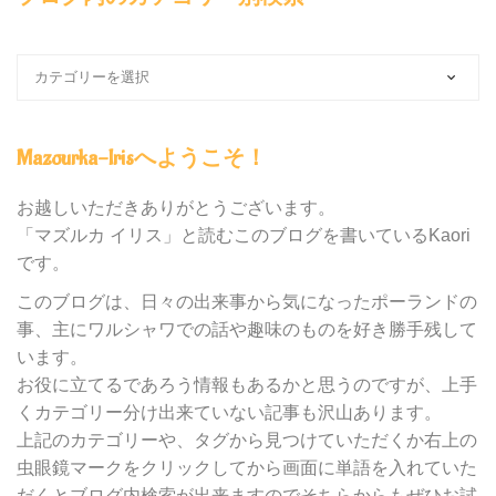
ブ
ロ
グ
内
Mazourka-Irisへようこそ！
の
カ
テ
お越しいただきありがとうございます。
ゴ
「マズルカ イリス」と読むこのブログを書いているKaori
リ
です。
ー
別
このブログは、日々の出来事から気になったポーランドの
検
事、主にワルシャワでの話や趣味のものを好き勝手残して
索
います。
お役に立てるであろう情報もあるかと思うのですが、上手
くカテゴリー分け出来ていない記事も沢山あります。
上記のカテゴリーや、タグから見つけていただくか右上の
虫眼鏡マークをクリックしてから画面に単語を入れていた
だくとブログ内検索が出来ますのでそちらからもぜひお試