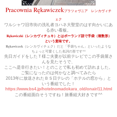
Pracownia R
ękawiczek
プラツォヴニア レンカヴィチ
ェク
ワルシャワ旧市街の洗礼者ヨハネ大聖堂のはす向かいにあ
る赤い看板。
R
ękawiczki（レンカヴィチュキ）とはポーランド語で手袋（複数形）
という意味です。
R
ękawiczek
（レンカヴィチェク）だと「手袋ちゃん」といったような
ちょっと可愛くした名詞の形です^^
先日ガイドをしたＴ様ご夫妻が以前テレビでこの手袋屋さ
んを見たそうで、
ここへ是非行きたい！とのことで私も初めて訪れました。
ご覧になったのは何かなと調べてみたら
2013年に放送されたＢＳ日テレの「ホテルの窓から」と
いう番組でした！
https://www.bs4.jp/hotelnomadokara_old/onair/11.html
この番組面白そうですね！旅番組大好きです^^