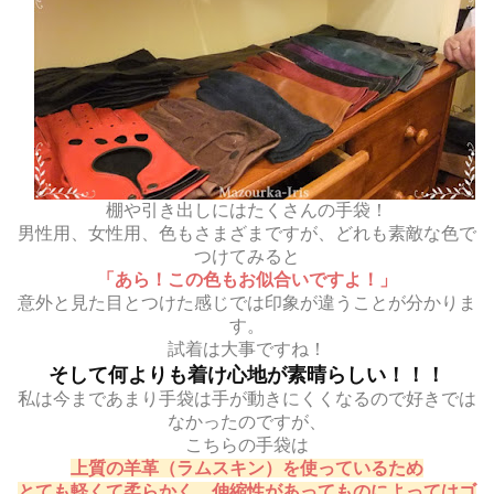
棚や引き出しにはたくさんの手袋！
男性用、女性用、色もさまざまですが、どれも素敵な色で
つけてみると
「あら！この色もお似合いですよ！」
意外と見た目とつけた感じでは印象が違うことが分かりま
す。
試着は大事ですね！
そして何よりも着け心地が素晴らしい！！！
私は今まであまり手袋は手が動きにくくなるので好きでは
なかったのですが、
こちらの手袋は
上質の羊革（ラムスキン）を使っているため
とても軽くて柔らかく、伸縮性があってものによってはゴ