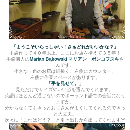
「ようこそいらっしゃい！さぁどれがいいかな？」
手袋作って４０年以上、ここにお店を構えて３５年！
手袋職人の
Marian B
ąkowski マリアン ボンコフスキ
さ
んです。
小さな一角のお店は細長く、右側にカウンター、
左側に作業スペースがあります。
「手を見せて。」
見ただけでサイズやいい形を選んでくれます。
英語はほとんど通じないのでポーランド語での会話になり
ますが、
分からなくてもきっとおじさんがよくしてくれるのできっ
と大丈夫。
次々に「これはどう？」と引き出しから出してくれます^^