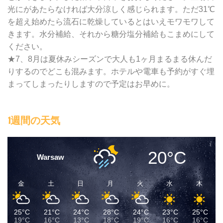
光にがあたらなければ大分涼しく感じられます。ただ31℃
を超え始めたら流石に乾燥しているとはいえモワモワして
きます。水分補給、それから糖分塩分補給もこまめにして
ください。
★7、8月は夏休みシーズンで大人も1ヶ月まるまる休んだ
りするのでどこも混みます。ホテルや電車も予約がすぐ埋
まってしまったりしますので予定はお早めに。
1週間の天気
20°C
Warsaw
金
土
日
月
火
水
木
25°C
21°C
24°C
28°C
24°C
23°C
25°C
19°C
16°C
13°C
18°C
19°C
16°C
16°C