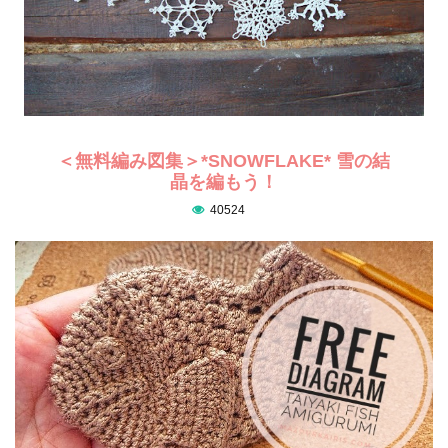
＜無料編み図集＞*SNOWFLAKE* 雪の結
晶を編もう！
40524