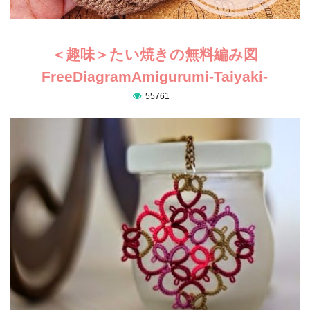
＜趣味＞たい焼きの無料編み図
FreeDiagramAmigurumi-Taiyaki-
55761