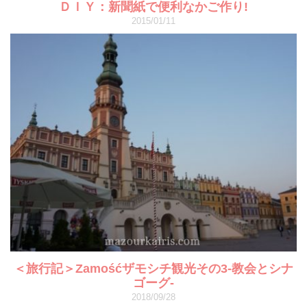
ＤＩＹ：新聞紙で便利なかご作り!
2015/01/11
＜旅行記＞Zamośćザモシチ観光その3-教会とシナ
ゴーグ-
2018/09/28