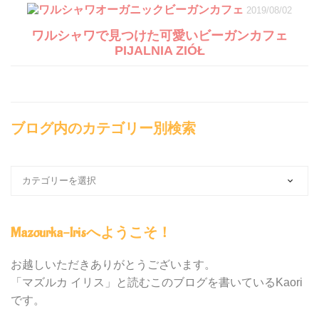
2019/08/02
ワルシャワで見つけた可愛いビーガンカフェ
PIJALNIA ZIÓŁ
ブログ内のカテゴリー別検索
ブ
ロ
グ
内
Mazourka-Irisへようこそ！
の
カ
テ
お越しいただきありがとうございます。
ゴ
「マズルカ イリス」と読むこのブログを書いているKaori
リ
です。
ー