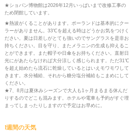
★ショパン博物館は2026年12月いっぱいまで改修工事の
ため閉館しています。
★熱波がくることがあります。ポーランドは基本的にクー
ラーがありません。33℃を超える時はどうかお気をつけく
ださい。夏は日差しがとても強いのでサングラスを是非お
持ちください。目を守り、またメラニンの生成も抑えるこ
とができます。また帽子や日傘をお持ちください。直射日
光にがあたらなければ大分涼しく感じられます。ただ31℃
を超え始めたら流石に乾燥しているとはいえモワモワして
きます。水分補給、それから糖分塩分補給もこまめにして
ください。
★7、8月は夏休みシーズンで大人も1ヶ月まるまる休んだ
りするのでどこも混みます。ホテルや電車も予約がすぐ埋
まってしまったりしますので予定はお早めに。
1週間の天気