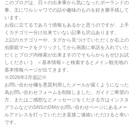
別
このブログは、日々の出来事から気になったポーランドの
検
事、主にワルシャワでの話や趣味のものを好き勝手残して
索
います。
お役に立てるであろう情報もあるかと思うのですが、上手
くカテゴリー分け出来ていない記事も沢山あります。
上記のカテゴリーや、タグから見つけていただくか右上の
虫眼鏡マークをクリックしてから画面に単語を入れていた
だくとブログ内検索が出来ますのでそちらからもぜひお試
しください :) ＜基本情報＞と検索するとメイン観光地の
基本情報ページが出てきます。
※2026年2月追記※
お問い合わせ欄を悪質利用したメールが届くようになった
為お問い合わせフォームを削除しました。ガイドご希望の
方、またはご感想などメッセージをくださる方はインスタ
グラムなどのSNSのDMかお問い合わせページにあるメー
ルアドレスを打っていただき直接ご連絡いただけると幸い
です。