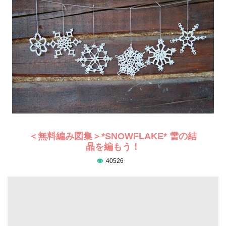
＜無料編み図集＞*SNOWFLAKE* 雪の結
晶を編もう！
40526