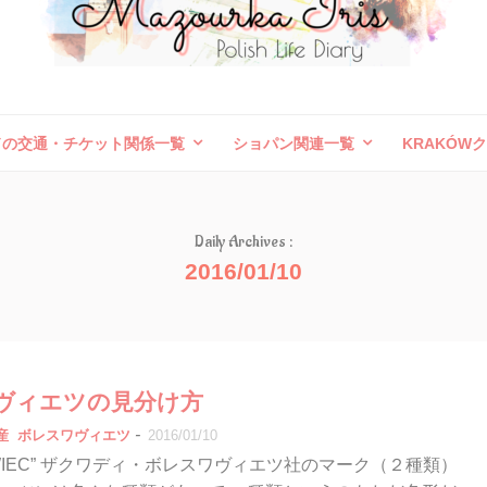
ドの交通・チケット関係一覧
ショパン関連一覧
KRAKÓW
ボレスワヴィエツ陶器祭
旅行記（外国）
お問い合わせ
Daily Archives :
2016/01/10
ヴィエツの見分け方
-
産
ボレスワヴィエツ
2016/01/10
ŁAWIEC” ザクワディ・ボレスワヴィエツ社のマーク（２種類）