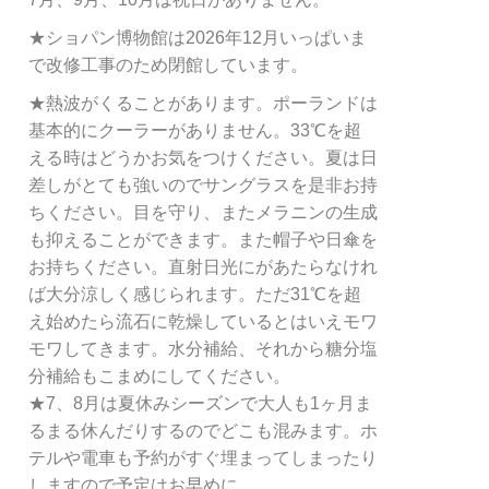
★ショパン博物館は2026年12月いっぱいま
で改修工事のため閉館しています。
★熱波がくることがあります。ポーランドは
基本的にクーラーがありません。33℃を超
える時はどうかお気をつけください。夏は日
差しがとても強いのでサングラスを是非お持
ちください。目を守り、またメラニンの生成
も抑えることができます。また帽子や日傘を
お持ちください。直射日光にがあたらなけれ
ば大分涼しく感じられます。ただ31℃を超
え始めたら流石に乾燥しているとはいえモワ
モワしてきます。水分補給、それから糖分塩
分補給もこまめにしてください。
★7、8月は夏休みシーズンで大人も1ヶ月ま
るまる休んだりするのでどこも混みます。ホ
テルや電車も予約がすぐ埋まってしまったり
しますので予定はお早めに。