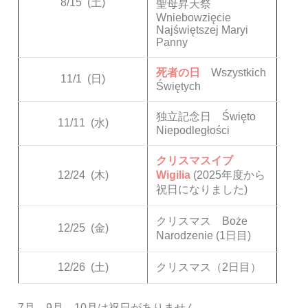
8/15
(土)
聖母昇天祭
Wniebowzięcie
Najświętszej Maryi
Panny
死者の日
Wszystkich
11/1
(日)
Świętych
独立記念日 Święto
11/11
(水)
Niepodległości
クリスマスイブ
12/24
(木)
Wigilia
(2025年度から
祝日になりました)
クリスマス Boże
12/25
(金)
Narodzenie (1日目)
12/26
(土)
クリスマス（2日目）
7月、9月、10月は祝日がありません。