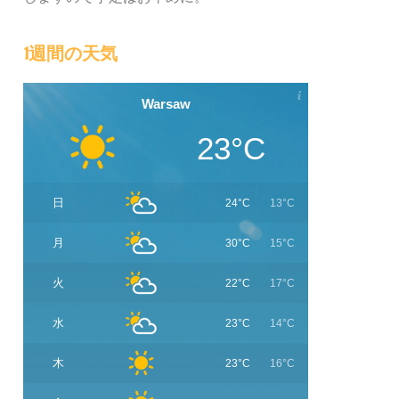
1週間の天気
Warsaw
23°C
日
24°C
13°C
月
30°C
15°C
火
22°C
17°C
水
23°C
14°C
木
23°C
16°C