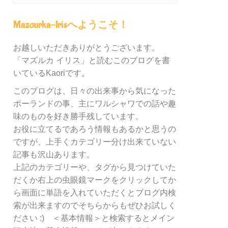
グ
内
Mazourka-Irisへようこそ！
の
カ
お越しいただきありがとうございます。
テ
「マズルカ イリス」と読むこのブログを書
ゴ
リ
いているKaoriです。
ー
このブログは、日々の出来事から気になった
別
ポーランドの事、主にワルシャワでの話や趣
検
索
味のものを好き勝手残しています。
お役に立てるであろう情報もあるかと思うの
ですが、上手くカテゴリー分け出来ていない
記事も沢山あります。
上記のカテゴリーや、タグから見つけていた
だくか右上の虫眼鏡マークをクリックしてか
ら画面に単語を入れていただくとブログ内検
索が出来ますのでそちらからもぜひお試しく
ださい :) ＜基本情報＞と検索するとメイン