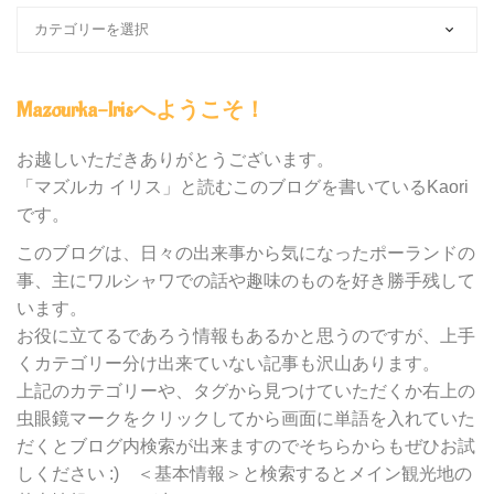
ブ
ロ
グ
内
Mazourka-Irisへようこそ！
の
カ
テ
お越しいただきありがとうございます。
ゴ
「マズルカ イリス」と読むこのブログを書いているKaori
リ
です。
ー
別
このブログは、日々の出来事から気になったポーランドの
検
事、主にワルシャワでの話や趣味のものを好き勝手残して
索
います。
お役に立てるであろう情報もあるかと思うのですが、上手
くカテゴリー分け出来ていない記事も沢山あります。
上記のカテゴリーや、タグから見つけていただくか右上の
虫眼鏡マークをクリックしてから画面に単語を入れていた
だくとブログ内検索が出来ますのでそちらからもぜひお試
しください :) ＜基本情報＞と検索するとメイン観光地の