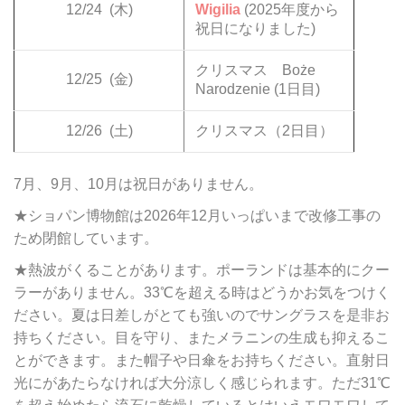
12/24
(木)
Wigilia
(2025年度から
祝日になりました)
クリスマス Boże
12/25
(金)
Narodzenie (1日目)
12/26
(土)
クリスマス（2日目）
7月、9月、10月は祝日がありません。
★ショパン博物館は2026年12月いっぱいまで改修工事の
ため閉館しています。
★熱波がくることがあります。ポーランドは基本的にクー
ラーがありません。33℃を超える時はどうかお気をつけく
ださい。夏は日差しがとても強いのでサングラスを是非お
持ちください。目を守り、またメラニンの生成も抑えるこ
とができます。また帽子や日傘をお持ちください。直射日
光にがあたらなければ大分涼しく感じられます。ただ31℃