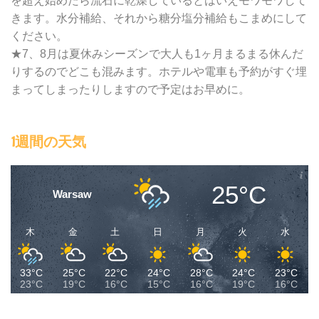
を超え始めたら流石に乾燥しているとはいえモワモワして
きます。水分補給、それから糖分塩分補給もこまめにして
ください。
★7、8月は夏休みシーズンで大人も1ヶ月まるまる休んだ
りするのでどこも混みます。ホテルや電車も予約がすぐ埋
まってしまったりしますので予定はお早めに。
1週間の天気
25°C
Warsaw
木
金
土
日
月
火
水
33°C
25°C
22°C
24°C
28°C
24°C
23°C
23°C
19°C
16°C
15°C
16°C
19°C
16°C