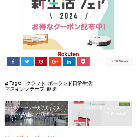
3638 Views
Tags:
クラフト
ポーランド日常生活
マスキングテープ
趣味
4/3チャーター便で戻ってき
＜コロナ関連＞検疫アプリ
ましたレポート（長編で
で在宅確認
す）