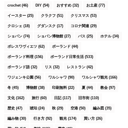
crochet
(46)
DIY
(54)
おすすめ
(32)
お土産
(77)
イースター
(25)
クラクフ
(51)
クリスマス
(53)
クロシェ
(18)
グダンスク
(17)
コロナ関連
(29)
ショパン
(74)
ショパン博物館
(27)
バス
(25)
ホテル
(34)
ボレスワヴィエツ
(62)
ポーランド
(44)
ポーランド料理
(156)
ポーランド日常生活
(533)
ポーランド語
(32)
リス
(32)
レストラン
(42)
ワジェンキ公園
(56)
ワルシャワ
(90)
ワルシャワ観光
(166)
冬
(45)
博物館
(38)
印刷無料
(22)
夏
(44)
教会
(97)
文化
(162)
旅行
(60)
日記
(117)
旧市街
(110)
歴史
(47)
琥珀
(24)
秋
(29)
空港
(50)
編み図
(35)
編み物
(30)
行き方
(92)
観光
(174)
買い方
(26)