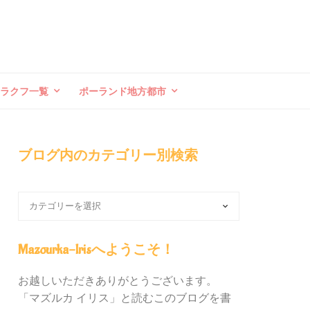
クラクフ一覧
ポーランド地方都市
ブログ内のカテゴリー別検索
ブ
ロ
グ
内
Mazourka-Irisへようこそ！
の
カ
お越しいただきありがとうございます。
テ
「マズルカ イリス」と読むこのブログを書
ゴ