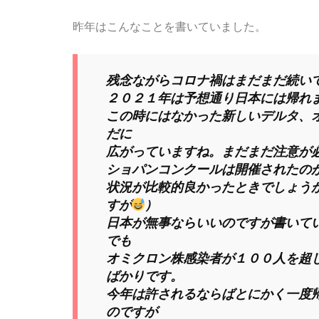
昨年はこんなことを書いていました。
残念ながらコロナ禍はまだまだ続い
２０２１年は予想通り日本には帰れ
この時にはなかった新しいデルタ、
だに
広がっていますね。まだまだ注意が
ショパンコンクールは開催されたの
状況が比較的良かったときでしょう
すが
）
日本が無事ならいいのですが書いて
でも
オミクロン株感染者が１００人を超
ばかりです。
今年は許されるならばとにかく一度
のですが