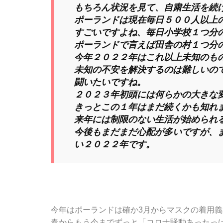
もちろん状況を見て、自粛生活を続
ポーランドは現在毎日５００人以上
すごいですよね、毎日小学校１つ分
ポーランドで言えば田舎の村１つ分
今年２０２２年はこれ以上未知のも
未知の不安を解決するのは難しいの
闘いたいですね。
２０２３年初頭には何らかの大きな
きっとこの１年はまだ続くかも知れ
来年には制限のない生活が始められ
今後もまだまだ心配が多いですが、
い２０２２年です。
今年はポーランドは確か3月からマスクの着用
春からもう今までずっと「コロナ騒動あったっ