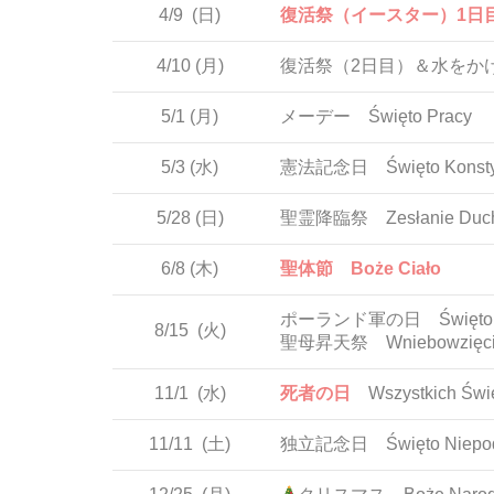
4/9
(日)
復活祭（イースター）1日
4/10
(月)
復活祭（2日目）＆水をかける日Po
5/1
(月)
メーデー Święto Pracy
5/3
(水)
憲法記念日 Święto Konstytu
5/28
(日)
聖霊降臨祭 Zesłanie Ducha Ś
6/8
(木)
聖体節 Boże Ciało
ポーランド軍の日 Święto Woj
8/15
(火)
聖母昇天祭 Wniebowzięcie N
11/1
(水)
死者の日
Wszystkich Świ
11/11
(土)
独立記念日 Święto Niepodl