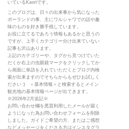
リ
いているKaoriです。
ー
このブログは、日々の出来事から気になった
別
ポーランドの事、主にワルシャワでの話や趣
検
索
味のものを好き勝手残しています。
お役に立てるであろう情報もあるかと思うの
ですが、上手くカテゴリー分け出来ていない
記事も沢山あります。
上記のカテゴリーや、タグから見つけていた
だくか右上の虫眼鏡マークをクリックしてか
ら画面に単語を入れていただくとブログ内検
索が出来ますのでそちらからもぜひお試しく
ださい :) ＜基本情報＞と検索するとメイン
観光地の基本情報ページが出てきます。
※2026年2月追記※
お問い合わせ欄を悪質利用したメールが届く
ようになった為お問い合わせフォームを削除
しました。ガイドご希望の方、またはご感想
などメッセージをくださる方はインスタグラ