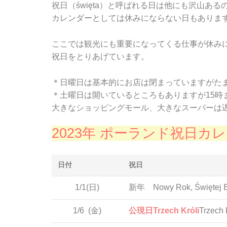
祝日（święta）と呼ばれる日は他にも沢山あ
カレンダーとしては休みにならない日もありま
ここでは観光にも重要になってくる仕事が休み
祝日をとりあげています。
＊日曜日は基本的にお店は閉まっていますがた
＊土曜日は開いているところもありますが15時
大きなショッピングモール、大きなスーパーは
2023年 ポーランド祝日カ
日付
祝日
1/1(日)
新年 Nowy Rok, Świętej Bo
1/6
(金)
公現日Trzech Króli
Trzech 