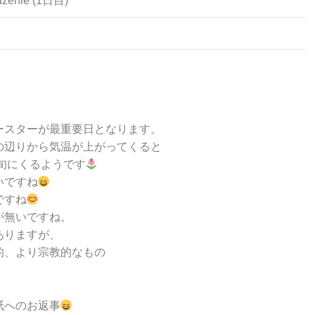
enie (1日目)
ースターが最重要日となります。
の辺りから気温が上がってくると
上旬にくるようです
いですね
ですね
が無いですね。
ありますが、
的、より宗教的なもの
紙へのお返事