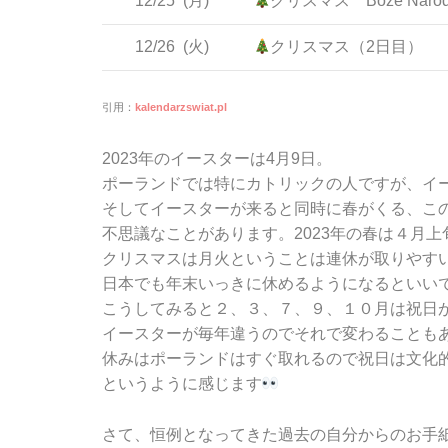
12/25
(月)
クリスマス Boże Narodz
12/26
(火)
クリスマス（2日目）
引用：
kalendarzswiat.pl
2023年のイースターは4月9日。
ポーランドでは特にカトリックの人ですが、イ
そしてイースターが来ると同時に春がくる、こ
不思議なことがあります。2023年の春は４月
クリスマスは月火ということは連休が取りやす
日本でも年末いっきに休めるようになるといい
こうしてみると２、３、７、９、１０月は祝日
イースターが毎年違うのでそれで変わることも
休みはポーランドはすぐ取れるので祝日は文化
というように感じます
さて、恒例となってきた過去の自分からのお手