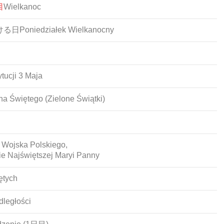
目
Wielkanoc
niedziałek Wielkanocny
cji 3 Maja
więtego (Zielone Świątki)
ska Polskiego,
ajświętszej Maryi Panny
ętych
egłości