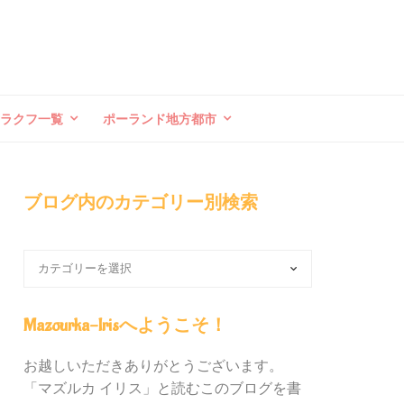
クラクフ一覧
ポーランド地方都市
ブログ内のカテゴリー別検索
ブ
ロ
グ
内
Mazourka-Irisへようこそ！
の
カ
お越しいただきありがとうございます。
テ
「マズルカ イリス」と読むこのブログを書
ゴ