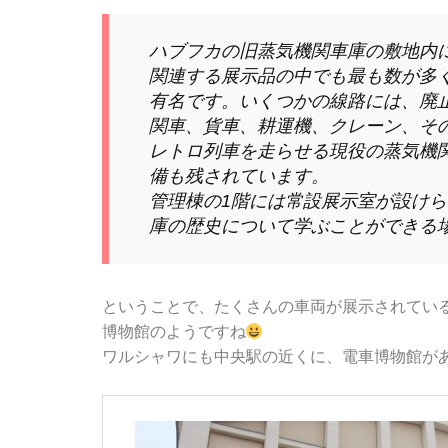
ハブフカの旧蒸気機関車庫の敷地内
関連する展示品の中でも最も数が多
有名です。いくつかの線路には、廃
関車、貨車、耕運機、クレーン、そ
レトロ列車を走らせる現役の蒸気機
備も残されています。
管理棟の1階には常設展示室が設け
庫の歴史について学ぶことができる
ということで、たくさんの車両が展示されている
博物館のようですね
ワルシャワにも中央駅の近くに、電車博物館が