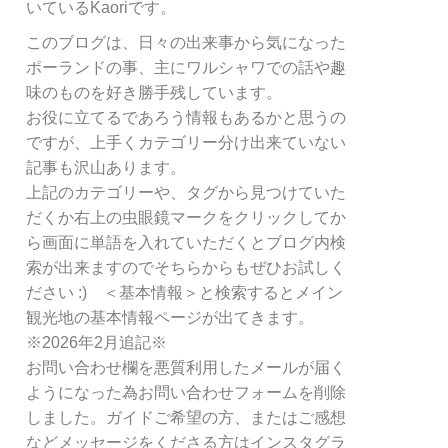
リ
いているKaoriです。
ー
このブログは、日々の出来事から気になった
別
ポーランドの事、主にワルシャワでの話や趣
検
索
味のものを好き勝手残しています。
お役に立てるであろう情報もあるかと思うの
ですが、上手くカテゴリー分け出来ていない
記事も沢山あります。
上記のカテゴリーや、タグから見つけていた
だくか右上の虫眼鏡マークをクリックしてか
ら画面に単語を入れていただくとブログ内検
索が出来ますのでそちらからもぜひお試しく
ださい :) ＜基本情報＞と検索するとメイン
観光地の基本情報ページが出てきます。
※2026年2月追記※
お問い合わせ欄を悪質利用したメールが届く
ようになった為お問い合わせフォームを削除
しました。ガイドご希望の方、またはご感想
などメッセージをくださる方はインスタグラ