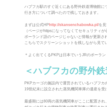
ハブフカ駅のすぐ近くにある野外鉄道博物館に
行き方について調べたので残しておきます。
まずは公式HP
http://skansenchabowka.pl/
を見
（ページがhttpsになってなくてセキュリティ
ポーランド語のページじゃないと情報が更新さ
こちらでスクリーンショットを残しながら見て
＊よく出てくるPKPは日本でいうJRのポーラ
＜ハブフカの野外鉄
PKPカーゴの施設内で運営されているハブフカ
19世紀末に設立された蒸気機関車庫の遺産を受
最盛期には80両の蒸気機関車がここに配置され