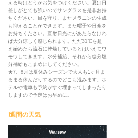
える時はどうかお気をつけください。夏は日
差しがとても強いのでサングラスを是非お持
ちください。目を守り、またメラニンの生成
も抑えることができます。また帽子や日傘を
お持ちください。直射日光にがあたらなけれ
ば大分涼しく感じられます。ただ31℃を超
え始めたら流石に乾燥しているとはいえモワ
モワしてきます。水分補給、それから糖分塩
分補給もこまめにしてください。
★7、8月は夏休みシーズンで大人も1ヶ月ま
るまる休んだりするのでどこも混みます。ホ
テルや電車も予約がすぐ埋まってしまったり
しますので予定はお早めに。
1週間の天気
Warsaw