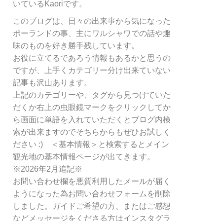
リ
いているKaoriです。
ー
このブログは、日々の出来事から気になった
別
ポーランドの事、主にワルシャワでの話や趣
検
索
味のものを好き勝手残しています。
お役に立てるであろう情報もあるかと思うの
ですが、上手くカテゴリー分け出来ていない
記事も沢山あります。
上記のカテゴリーや、タグから見つけていた
だくか右上の虫眼鏡マークをクリックしてか
ら画面に単語を入れていただくとブログ内検
索が出来ますのでそちらからもぜひお試しく
ださい :) ＜基本情報＞と検索するとメイン
観光地の基本情報ページが出てきます。
※2026年2月追記※
お問い合わせ欄を悪質利用したメールが届く
ようになった為お問い合わせフォームを削除
しました。ガイドご希望の方、またはご感想
などメッセージをくださる方はインスタグラ