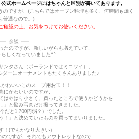
）
公式ホームページにはちゃんと区別が書いてあります。
うのですが、(こちらではオーブン料理も多く、何時間も焼く
も普通なので。)
ご確認の上、お気をつけてお使いください。
—– 余談 —–
ったのですが、新しいがらも増えていて、
らしくなっていました^^
サンタさん（ポーランドではミコワイ）、
ルダーにオーナメントもたくさんありました♪
もかわいいこのスープ用お玉！！
高にかわいいのですが、
てはやはり小さく、買ったところで使うかどうかを
…」と悩み写真だけ撮ってきました。
（今だと1,700円弱？）でした。
う！」と決めていたものを買ってまいりました。
す！(でもかなり大きい）
と高いのですが、それでもアウトレットなので