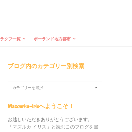
クラクフ一覧
ポーランド地方都市
ブログ内のカテゴリー別検索
ブ
ロ
グ
内
Mazourka-Irisへようこそ！
の
カ
お越しいただきありがとうございます。
テ
「マズルカ イリス」と読むこのブログを書
ゴ