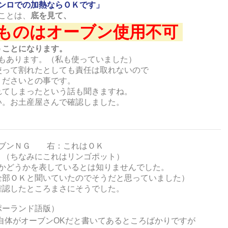
ンロでの加熱ならＯＫです」
ことは、
底を見て、
ものはオーブン使用不可
うことになります。
もあります。（私も使っていました）
使って割れたとしても責任は取れないので
くださいとの事です。
れてしまったという話も聞きますね。
い。お土産屋さんで確認しました。
ーブンＮＧ 右：これはＯＫ
！（ちなみにこれはリンゴポット）
かどうかを表しているとは知りませんでした。
全部ＯＫと聞いていたのでそうだと思っていました）
確認したところまさにそうでした。
ポーランド語版）
自体がオーブンOKだと書いてあるところばかりですが