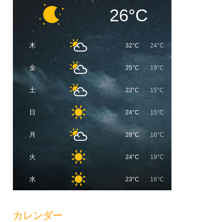
26°C
木
32°C
24°C
金
25°C
19°C
土
22°C
15°C
日
24°C
15°C
月
28°C
16°C
火
24°C
19°C
水
23°C
16°C
カレンダー