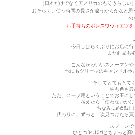
（日本だけでなくアメリカのもそうらしい
おそらく、使う時間の長さが違うからかなと思
の
お手持ちのボレスワヴィエツを
今日しばらくぶりにお店に行
また商品も冬
こんなかわいいスノーマンや
他にもツリー型のキャンドルホ
そしてとてもとて
柄も色も最
ただ、スープ用ということでお玉にし
考えたら「使わないかな
ちなみに約56zł
代わりに、ずっと「次見つけたら買
スプーンで
ひとつ34.10złとちょっ