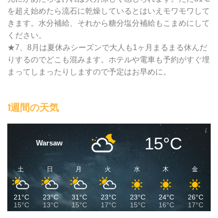
を超え始めたら流石に乾燥しているとはいえモワモワして
きます。水分補給、それから糖分塩分補給もこまめにして
ください。
★7、8月は夏休みシーズンで大人も1ヶ月まるまる休んだ
りするのでどこも混みます。ホテルや電車も予約がすぐ埋
まってしまったりしますので予定はお早めに。
1週間の天気
15°C
Warsaw
土
日
月
火
水
木
金
21°C
23°C
31°C
23°C
23°C
24°C
26°C
15°C
13°C
15°C
17°C
15°C
16°C
17°C