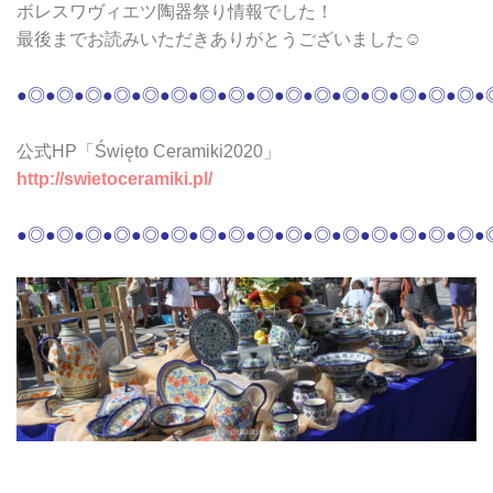
ボレスワヴィエツ陶器祭り情報でした！
最後までお読みいただきありがとうございました☺
●◎●
◎●◎●◎●◎
●◎●
◎●◎●◎●◎
●◎●
◎●◎●◎●◎
●◎●
公式HP「Święto Ceramiki2020」
http://swietoceramiki.pl/
●◎●
◎●◎●◎●◎
●◎●
◎●◎●◎●◎
●◎●
◎●◎●◎●◎
●◎●