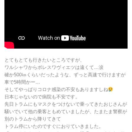
とてもとても行きたいところですが、
ワルシャワからボレスワヴィエツは遠くて…涙
確か500㎞くらいだったような、ずっと高速で行けますが
車で5時間かー…
そしてやっぱりコロナ感染の不安もありますしね
日本じゃないので病院も不安です。
先日トラムにもマスクをつけないで乗ってきたおじさんが
騒いでいて他の乗客ともめていましたが、たまたま警察が
別のトラムから降りてきて
トラム停にいたのですぐにおりていきました。