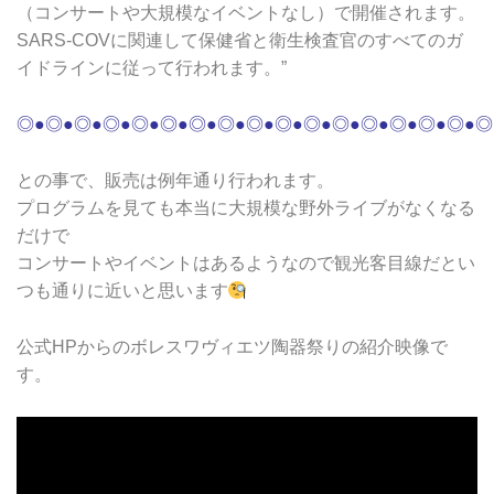
（コンサートや大規模なイベントなし）で開催されます。
SARS-COVに関連して保健省と衛生検査官のすべてのガ
イドラインに従って行われます。”
◎●◎●◎●◎●◎●
◎●◎●◎●◎●◎●
◎●◎●◎●◎●◎●◎
●◎
との事で、販売は例年通り行われます。
プログラムを見ても本当に大規模な野外ライブがなくなる
だけで
コンサートやイベントはあるようなので観光客目線だとい
つも通りに近いと思います
公式HPからのボレスワヴィエツ陶器祭りの紹介映像で
す。