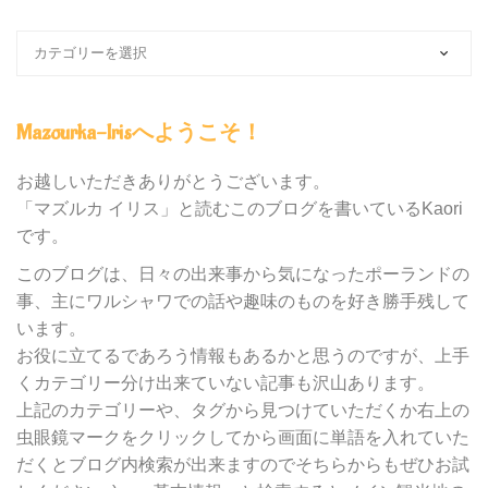
ブ
ロ
グ
内
Mazourka-Irisへようこそ！
の
カ
テ
お越しいただきありがとうございます。
ゴ
「マズルカ イリス」と読むこのブログを書いているKaori
リ
です。
ー
別
このブログは、日々の出来事から気になったポーランドの
検
事、主にワルシャワでの話や趣味のものを好き勝手残して
索
います。
お役に立てるであろう情報もあるかと思うのですが、上手
くカテゴリー分け出来ていない記事も沢山あります。
上記のカテゴリーや、タグから見つけていただくか右上の
虫眼鏡マークをクリックしてから画面に単語を入れていた
だくとブログ内検索が出来ますのでそちらからもぜひお試