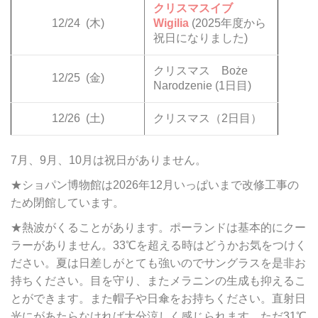
クリスマスイブ
12/24
(木)
Wigilia
(2025年度から
祝日になりました)
クリスマス Boże
12/25
(金)
Narodzenie (1日目)
12/26
(土)
クリスマス（2日目）
7月、9月、10月は祝日がありません。
★ショパン博物館は2026年12月いっぱいまで改修工事の
ため閉館しています。
★熱波がくることがあります。ポーランドは基本的にクー
ラーがありません。33℃を超える時はどうかお気をつけく
ださい。夏は日差しがとても強いのでサングラスを是非お
持ちください。目を守り、またメラニンの生成も抑えるこ
とができます。また帽子や日傘をお持ちください。直射日
光にがあたらなければ大分涼しく感じられます。ただ31℃