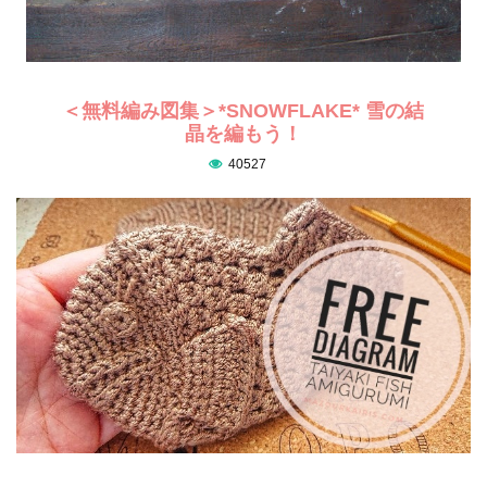
＜無料編み図集＞*SNOWFLAKE* 雪の結
晶を編もう！
40527