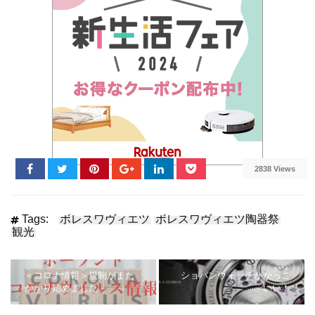
2838 Views
Tags:
ボレスワヴィエツ
ボレスワヴィエツ陶器祭
観光
＜コロナ情報＞規制がまた
ショパンウォッチがかっこ
かかり始めました。
いい！