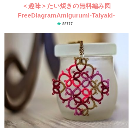
＜趣味＞たい焼きの無料編み図
FreeDiagramAmigurumi-Taiyaki-
55777