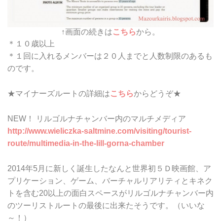
↑画面の続きは
こちら
から。
＊１０歳以上
＊１回に入れるメンバーは２０人までと人数制限のあるも
のです。
★マイナーズルートの詳細は
こちら
からどうぞ★
NEW！ リルゴルナチャンバー内のマルチメディア
http://www.wieliczka-saltmine.com/visiting/tourist-
route/multimedia-in-the-lill-gorna-chamber
2014年5月に新しく誕生したなんと世界初５Ｄ映画館、ア
プリケーション、ゲーム、バーチャルリアリティとキネク
トを含む20以上の面白スペースがリルゴルナチャンバー内
のツーリストルートの最後に出来たそうです。（いいな
～！）