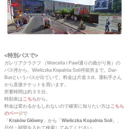
<特別バスで>
ガレリアクラクフ （Worcella i Pawl通りの曲がり角）の
バス停から、Wieliczka Kopalnia Soli停留所まで。Dar-
Busというバスが出ていて、料金は片道３zł。運転手さん
から直接チケットを買います。
所要時間は約３５分。
時刻表は
こちら
から。
料金は変わるかもしれないので確実に知りたい方は
こちら
のページ
で
「
Kraków Główny
」から「
Wieliczka Kopalnia Soli
」、
日付・時間を入れて検索してみてください。