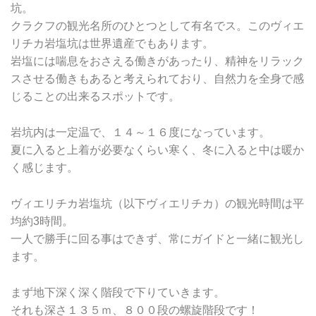
坑。
クラクフの観光名所のひとつとして有名でス。このヴィエ
リチカ岩塩坑は世界遺産でもあります。
岩塩には喘息をおさえる働きがあったり、精神をリラック
スさせる働きもあると考えられており、自然力を全身で感
じることの出来るスポットです。
岩坑内は一定温で、１４～１６度になっています。
夏に入ると上着が必要なくらい寒く、冬に入ると中は暖か
く感じます。
ヴィエリチカ岩塩坑（以下ヴィエリチカ）の観光時間は平
均約3時間。
一人で勝手に回る事はできず、常にガイドと一緒に観光し
ます。
まず地下深く深く階段で下りていきます。
それも深さ１３５ｍ、８００段の螺旋階段です！