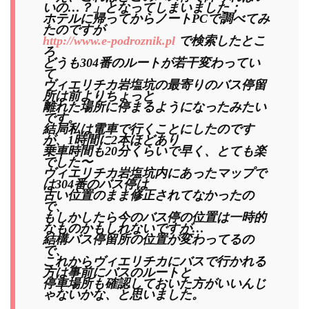
いの…？」となってしまいました；
ホテルに帰ってからノートPCで調べてみ
たのですが
http://www.e-podroznik.pl
で検索したとこ
ろ
どうも304番のルートが若干変わってい
て
ヴィエリチカ岩塩坑の最寄りのバス停留
所は前よりちょっと
離れた場所に停まるようになったみたい
です。
結局私は電車で行くことにしたのです
が、1時間に2本ほどあり
乗車時間も20分くらいで早く、とても楽
でした〜
ヴィエリチカ岩塩坑内にあったマップで
は304番のバス停は
古い位置のまま修正されてなかったの
で、
もしかしたら今のバス停の位置は一時的
なものかもしれないですが…
結構バス停留所の位置が変わってるの
で、
これからヴィエリチカにバスで行かれる
方は事前にバスのルートと
停車場所も確認しておいた方がいいんじ
ゃないかな、と思いました。