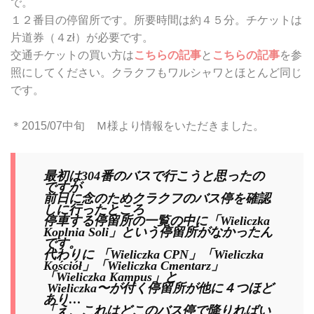
で。
１２番目の停留所です。所要時間は約４５分。チケットは
片道券（４zł）が必要です。
交通チケットの買い方は
こちらの記事
と
こちらの記事
を参
照にしてください。クラクフもワルシャワとほとんど同じ
です。
＊2015/07中旬 Ｍ様より情報をいただきました。
最初は304番のバスで行こうと思ったの
ですが
前日に念のためクラクフのバス停を確認
しに行ったところ
停車する停留所の一覧の中に「Wieliczka
Koplnia Soli」という停留所がなかったん
です。
代わりに 「Wieliczka CPN」「Wieliczka
Kościół」「Wieliczka Cmentarz」
「Wieliczka Kampus」と
Wieliczka〜が付く停留所が他に４つほど
あり…
「え、これはどこのバス停で降りればい