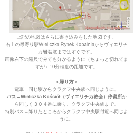
上記の地図はさらに書き込みをした地図です。
右上の最寄り駅Wieliczka Rynek Kopalniaからヴィエリチ
カ岩塩坑まではすぐです。
画像右下の縮尺でみても分かるように（ちょっと切れてま
すが）10分程度の距離です。
＜帰り方＞
電車→同じ駅からクラクフ中央駅へ同じように。
バス→Wieliczka Kościół（ヴィエリチカ教会）停留所
か
ら同じく３０４番に乗り、クラクフ中央駅まで。
特別バス→降りたところからクラクフ中央駅付近へ同じよ
うに。