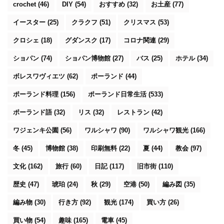
crochet
(46)
DIY
(54)
おすすめ
(32)
お土産
(77)
イースター
(25)
クラクフ
(51)
クリスマス
(53)
クロシェ
(18)
グダンスク
(17)
コロナ関連
(29)
ショパン
(74)
ショパン博物館
(27)
バス
(25)
ホテル
(34)
ボレスワヴィエツ
(62)
ポーランド
(44)
ポーランド料理
(156)
ポーランド日常生活
(533)
ポーランド語
(32)
リス
(32)
レストラン
(42)
ワジェンキ公園
(56)
ワルシャワ
(90)
ワルシャワ観光
(166)
冬
(45)
博物館
(38)
印刷無料
(22)
夏
(44)
教会
(97)
文化
(162)
旅行
(60)
日記
(117)
旧市街
(110)
歴史
(47)
琥珀
(24)
秋
(29)
空港
(50)
編み図
(35)
編み物
(30)
行き方
(92)
観光
(174)
買い方
(26)
買い物
(54)
趣味
(165)
電車
(45)