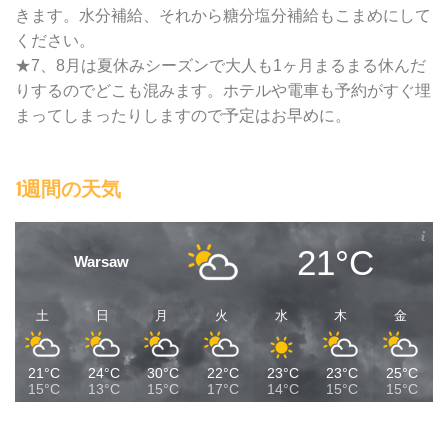
きます。水分補給、それから糖分塩分補給もこまめにして
ください。
★7、8月は夏休みシーズンで大人も1ヶ月まるまる休んだ
りするのでどこも混みます。ホテルや電車も予約がすぐ埋
まってしまったりしますので予定はお早めに。
1週間の天気
21°C
Warsaw
土
日
月
火
水
木
金
21°C
24°C
30°C
22°C
23°C
23°C
25°C
15°C
13°C
15°C
17°C
14°C
15°C
15°C