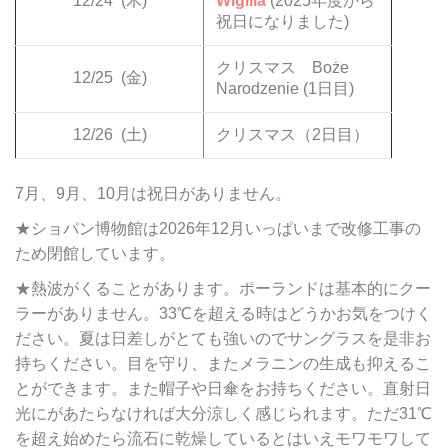
12/24
(木)
Wigilia
(2025年度から
祝日になりました)
クリスマス Boże
12/25
(金)
Narodzenie (1日目)
12/26
(土)
クリスマス（2日目）
7月、9月、10月は祝日がありません。
★ショパン博物館は2026年12月いっぱいまで改修工事の
ため閉館しています。
★熱波がくることがあります。ポーランドは基本的にクー
ラーがありません。33℃を超える時はどうかお気をつけく
ださい。夏は日差しがとても強いのでサングラスを是非お
持ちください。目を守り、またメラニンの生成も抑えるこ
とができます。また帽子や日傘をお持ちください。直射日
光にがあたらなければ大分涼しく感じられます。ただ31℃
を超え始めたら流石に乾燥しているとはいえモワモワして