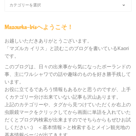
ブ
ロ
グ
内
Mazourka-Irisへようこそ！
の
カ
テ
お越しいただきありがとうございます。
ゴ
「マズルカ イリス」と読むこのブログを書いているKaori
リ
です。
ー
別
このブログは、日々の出来事から気になったポーランドの
検
事、主にワルシャワでの話や趣味のものを好き勝手残して
索
います。
お役に立てるであろう情報もあるかと思うのですが、上手
くカテゴリー分け出来ていない記事も沢山あります。
上記のカテゴリーや、タグから見つけていただくか右上の
虫眼鏡マークをクリックしてから画面に単語を入れていた
だくとブログ内検索が出来ますのでそちらからもぜひお試
しください :) ＜基本情報＞と検索するとメイン観光地の
基本情報ページが出てきます。