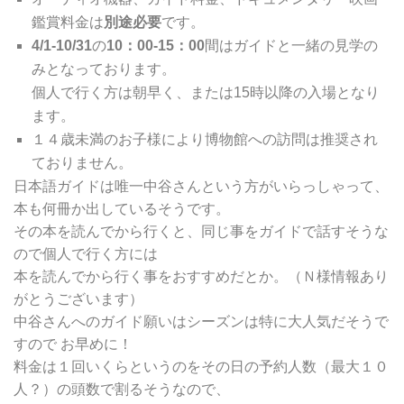
鑑賞料金は
別途必要
です。
4/1-10/31
の
10：00-15：00
間はガイドと一緒の見学の
みとなっております。
個人で行く方は朝早く、または15時以降の入場となり
ます。
１４歳未満のお子様により博物館への訪問は推奨され
ておりません。
日本語ガイドは唯一中谷さんという方がいらっしゃって、
本も何冊か出しているそうです。
その本を読んでから行くと、同じ事をガイドで話すそうな
ので個人で行く方には
本を読んでから行く事をおすすめだとか。（Ｎ様情報あり
がとうございます）
中谷さんへのガイド願いはシーズンは特に大人気だそうで
すので お早めに！
料金は１回いくらというのをその日の予約人数（最大１０
人？）の頭数で割るそうなので、