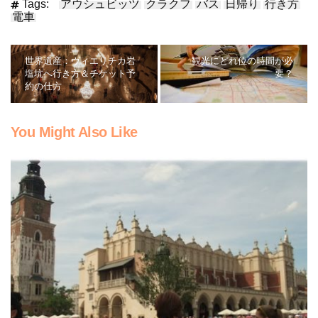
Tags:
アウシュビッツ
クラクフ
バス
日帰り
行き方
電車
世界遺産：ヴィエリチカ岩
観光にどれ位の時間が必
塩坑へ行き方＆チケット予
要？
約の仕方
You Might Also Like