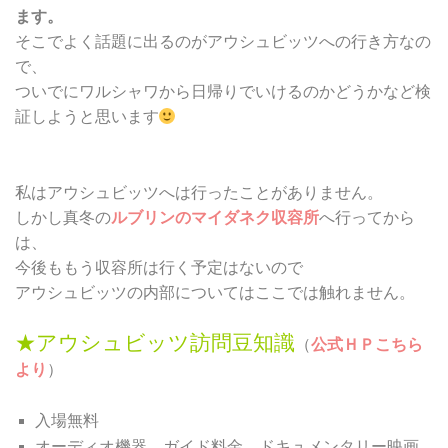
ます。
そこでよく話題に出るのがアウシュビッツへの行き方なの
で、
ついでにワルシャワから日帰りでいけるのかどうかなど検
証しようと思います
私はアウシュビッツへは行ったことがありません。
しかし真冬の
ルブリンのマイダネク収容所
へ行ってから
は、
今後ももう収容所は行く予定はないので
アウシュビッツの内部についてはここでは触れません。
★アウシュビッツ訪問豆知識
（
公式ＨＰこちら
より
）
入場無料
オーディオ機器、ガイド料金、ドキュメンタリー映画