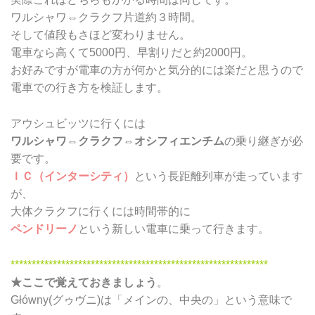
ワルシャワ⇔クラクフ片道約３時間。
そして値段もさほど変わりません。
電車なら高くて5000円、早割りだと約2000円。
お好みですが電車の方が何かと気分的には楽だと思うので
電車での行き方を検証します。
アウシュビッツに行くには
ワルシャワ
⇔
クラクフ
⇔
オシフィエンチム
の乗り継ぎが必
要です。
ＩＣ（インターシティ）
という長距離列車が走っています
が、
大体クラクフに行くには時間帯的に
ペンドリーノ
という新しい電車に乗って行きます。
*************************************************************
★ここで覚えておきましょう
。
Główny(グゥヴニ)は「メインの、中央の」という意味で