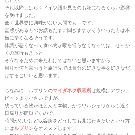
したが、
それ以降しばらくドイツ語を見るのも嫌になるくらい影響
を受けました。
全く世界史に興味がない人間でも、です。
霊感がある方のお話もたまに聞きますがそういった方は本
当に辛くなるそうです。
体調が悪くなって食べ物が喉を通らなくなっては、せっか
くの旅行もきっと
そうなるために来たわけではないと思いますから、
周りが何と言おうと旅行先では自分の好きな事を好きなだ
けするといいと思います。
ちなみに、ルブリンの
マイダネク収容所
は規模はアウシュ
ビッツより小さいですが、
残っている物がほとんど本物、かつワルシャワからも近く
日帰りが簡単ですので、
時間がないけど収容所をどうしても見に行きたいという方
には
ルブリン
をオススメします。