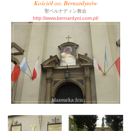
Kościół oo. Bernardynów
聖ベルナディン教会
http://www.bernardyni.com.pl/