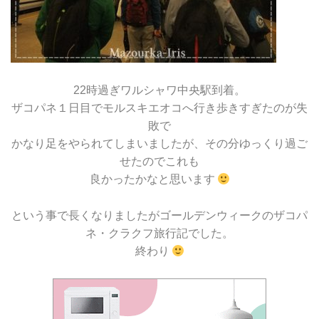
22時過ぎワルシャワ中央駅到着。
ザコパネ１日目でモルスキエオコへ行き歩きすぎたのが失
敗で
かなり足をやられてしまいましたが、その分ゆっくり過ご
せたのでこれも
良かったかなと思います
という事で長くなりましたがゴールデンウィークのザコパ
ネ・クラクフ旅行記でした。
終わり