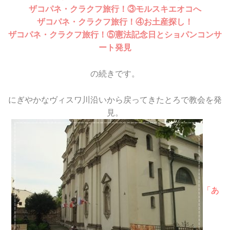
ザコパネ・クラクフ旅行！③モルスキエオコへ
ザコパネ・クラクフ旅行！④お土産探し！
ザコパネ・クラクフ旅行！⑤憲法記念日とショパンコンサ
ート発見
の続きです。
にぎやかなヴィスワ川沿いから戻ってきたとろで教会を発
見。
「あ