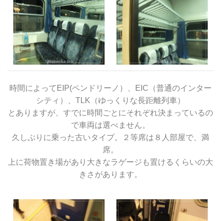
時間によってEIP(ペンドリーノ）、EIC（普通のインター
シティ）、TLK（ゆっくりな長距離列車）
とありますが、すでに時間ごとにそれぞれ決まっているの
で車両は選べません。
久しぶりに乗った古いタイプ。２等席は８人部屋で、満
席。
上に荷物置き場があり大きなラゲージも置けるくらいの大
きさがあります。