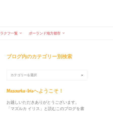
クラクフ一覧
ポーランド地方都市
ブログ内のカテゴリー別検索
ブ
ロ
グ
内
Mazourka-Irisへようこそ！
の
カ
お越しいただきありがとうございます。
テ
「マズルカ イリス」と読むこのブログを書
ゴ