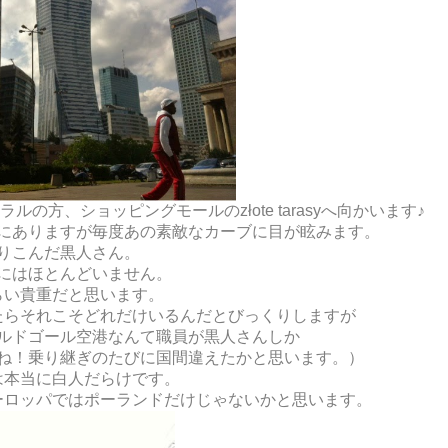
方、ショッピングモールのzłote tarasyへ向かいます♪
にありますが毎度あの素敵なカーブに目が眩みます。
りこんだ黒人さん。
にはほとんどいません。
らい貴重だと思います。
たらそれこそどれだけいるんだとびっくりしますが
ルドゴール空港なんて職員が黒人さんしか
ね！乗り継ぎのたびに国間違えたかと思います。）
は本当に白人だらけです。
ーロッパではポーランドだけじゃないかと思います。