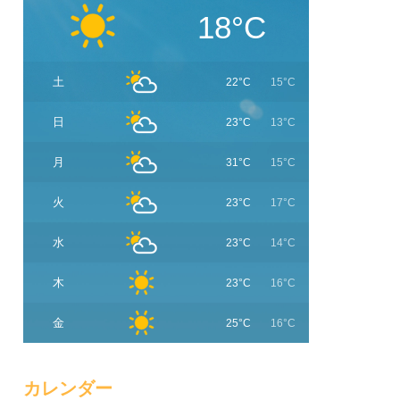
18°C
土
22°C
15°C
日
23°C
13°C
月
31°C
15°C
火
23°C
17°C
水
23°C
14°C
木
23°C
16°C
金
25°C
16°C
カレンダー