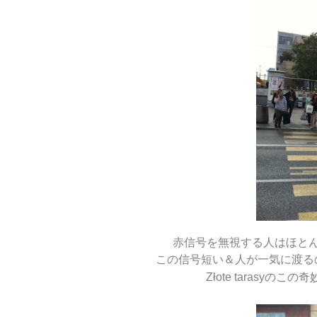
赤信号を無視する人はほと
この信号短い＆人が一気に渡る
Złote tarasy