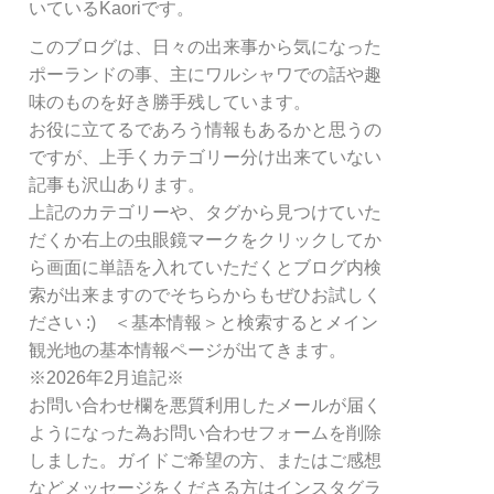
リ
いているKaoriです。
ー
このブログは、日々の出来事から気になった
別
ポーランドの事、主にワルシャワでの話や趣
検
索
味のものを好き勝手残しています。
お役に立てるであろう情報もあるかと思うの
ですが、上手くカテゴリー分け出来ていない
記事も沢山あります。
上記のカテゴリーや、タグから見つけていた
だくか右上の虫眼鏡マークをクリックしてか
ら画面に単語を入れていただくとブログ内検
索が出来ますのでそちらからもぜひお試しく
ださい :) ＜基本情報＞と検索するとメイン
観光地の基本情報ページが出てきます。
※2026年2月追記※
お問い合わせ欄を悪質利用したメールが届く
ようになった為お問い合わせフォームを削除
しました。ガイドご希望の方、またはご感想
などメッセージをくださる方はインスタグラ