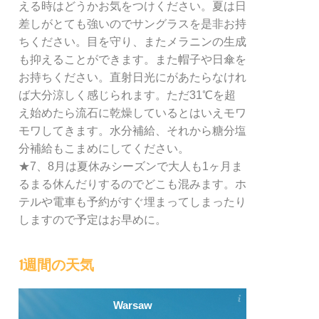
える時はどうかお気をつけください。夏は日
差しがとても強いのでサングラスを是非お持
ちください。目を守り、またメラニンの生成
も抑えることができます。また帽子や日傘を
お持ちください。直射日光にがあたらなけれ
ば大分涼しく感じられます。ただ31℃を超
え始めたら流石に乾燥しているとはいえモワ
モワしてきます。水分補給、それから糖分塩
分補給もこまめにしてください。
★7、8月は夏休みシーズンで大人も1ヶ月ま
るまる休んだりするのでどこも混みます。ホ
テルや電車も予約がすぐ埋まってしまったり
しますので予定はお早めに。
1週間の天気
Warsaw