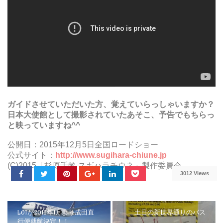
ネ」2015年12月5日全国ロ
ードショー
ガイドさせていただいた方、覚えていらっしゃいますか？
日本大使館として撮影されていたあそこ、予告でもちらっ
と映っていますね^^
公開日：2015年12月5日全国ロードショー
公式サイト：
http://www.sugihara-chiune.jp
(C)2015「杉原千畝 スギハラチウネ」製作委員会
3012 Views
LOTが2016年1月より成田直
土日の新世界通りのバス
行便就航決定！！