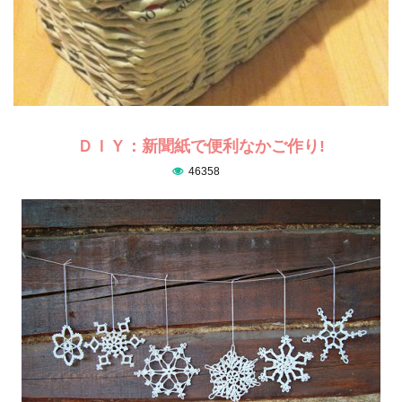
ＤＩＹ：新聞紙で便利なかご作り!
46358