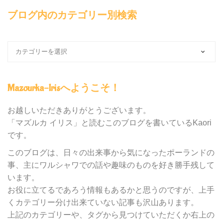
ブログ内のカテゴリー別検索
ブ
ロ
グ
内
Mazourka-Irisへようこそ！
の
カ
テ
お越しいただきありがとうございます。
ゴ
「マズルカ イリス」と読むこのブログを書いているKaori
リ
です。
ー
別
このブログは、日々の出来事から気になったポーランドの
検
事、主にワルシャワでの話や趣味のものを好き勝手残して
索
います。
お役に立てるであろう情報もあるかと思うのですが、上手
くカテゴリー分け出来ていない記事も沢山あります。
上記のカテゴリーや、タグから見つけていただくか右上の