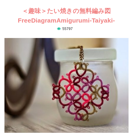
＜趣味＞たい焼きの無料編み図
FreeDiagramAmigurumi-Taiyaki-
55797