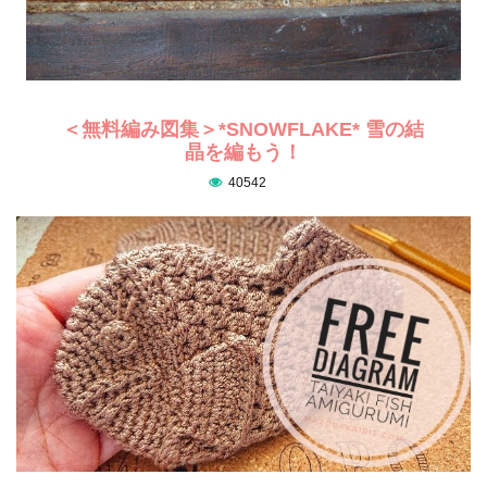
＜無料編み図集＞*SNOWFLAKE* 雪の結
晶を編もう！
40542