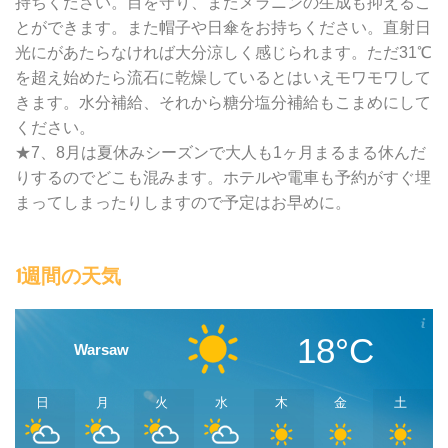
持ちください。目を守り、またメラニンの生成も抑えるこ
とができます。また帽子や日傘をお持ちください。直射日
光にがあたらなければ大分涼しく感じられます。ただ31℃
を超え始めたら流石に乾燥しているとはいえモワモワして
きます。水分補給、それから糖分塩分補給もこまめにして
ください。
★7、8月は夏休みシーズンで大人も1ヶ月まるまる休んだ
りするのでどこも混みます。ホテルや電車も予約がすぐ埋
まってしまったりしますので予定はお早めに。
1週間の天気
18°C
Warsaw
日
月
火
水
木
金
土