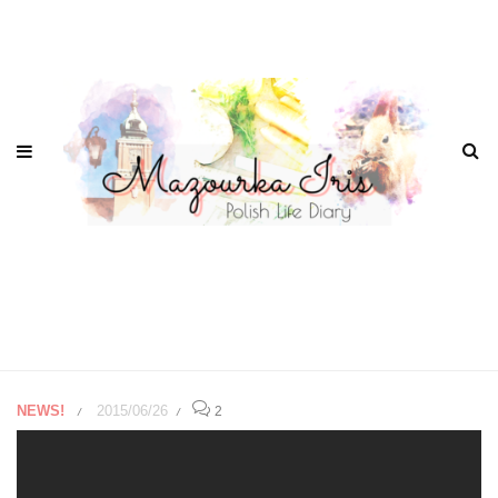
NEWS!
2015/06/26
2
/
/
「杉原千畝 スギハラチウ