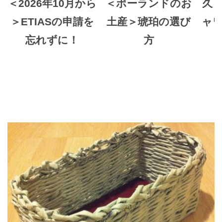
＜2026年10月から
＜ポーランドのお
久
＞ETIASの申請を
土産＞琥珀の選び
ャ
忘れずに！
方