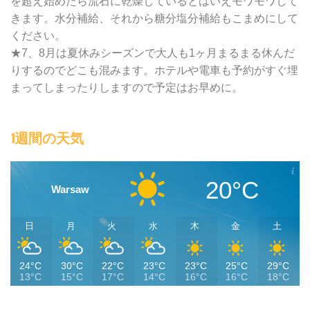
を超え始めたら流石に乾燥しているとはいえモワモワして
きます。水分補給、それから糖分塩分補給もこまめにして
ください。
★7、8月は夏休みシーズンで大人も1ヶ月まるまる休んだ
りするのでどこも混みます。ホテルや電車も予約がすぐ埋
まってしまったりしますので予定はお早めに。
1週間の天気
20°C
Warsaw
日
月
火
水
木
金
土
24°C
30°C
22°C
23°C
23°C
25°C
29°C
13°C
15°C
17°C
14°C
16°C
16°C
18°C