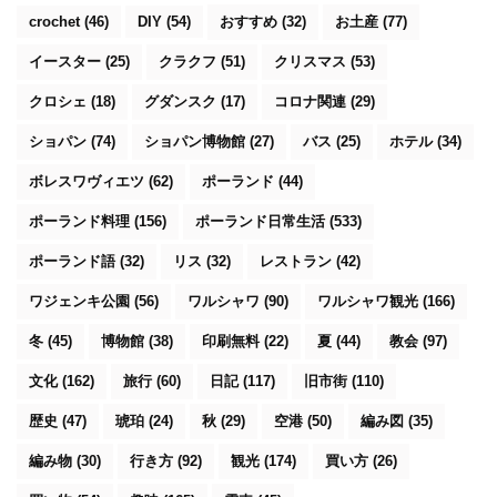
crochet
(46)
DIY
(54)
おすすめ
(32)
お土産
(77)
イースター
(25)
クラクフ
(51)
クリスマス
(53)
クロシェ
(18)
グダンスク
(17)
コロナ関連
(29)
ショパン
(74)
ショパン博物館
(27)
バス
(25)
ホテル
(34)
ボレスワヴィエツ
(62)
ポーランド
(44)
ポーランド料理
(156)
ポーランド日常生活
(533)
ポーランド語
(32)
リス
(32)
レストラン
(42)
ワジェンキ公園
(56)
ワルシャワ
(90)
ワルシャワ観光
(166)
冬
(45)
博物館
(38)
印刷無料
(22)
夏
(44)
教会
(97)
文化
(162)
旅行
(60)
日記
(117)
旧市街
(110)
歴史
(47)
琥珀
(24)
秋
(29)
空港
(50)
編み図
(35)
編み物
(30)
行き方
(92)
観光
(174)
買い方
(26)