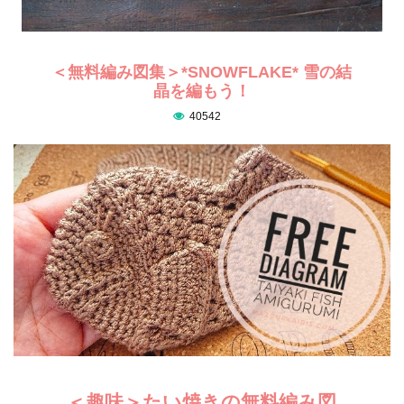
＜無料編み図集＞*SNOWFLAKE* 雪の結
晶を編もう！
40542
＜趣味＞たい焼きの無料編み図