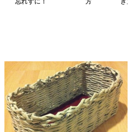
忘れずに！
方
き