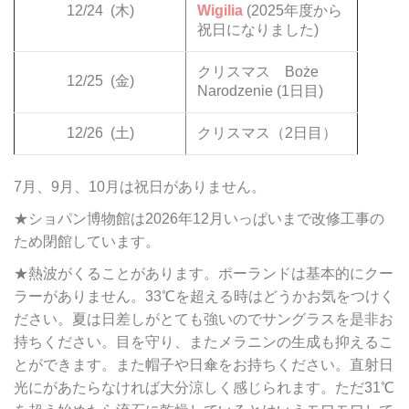
12/24
(木)
Wigilia
(2025年度から
祝日になりました)
クリスマス Boże
12/25
(金)
Narodzenie (1日目)
12/26
(土)
クリスマス（2日目）
7月、9月、10月は祝日がありません。
★ショパン博物館は2026年12月いっぱいまで改修工事の
ため閉館しています。
★熱波がくることがあります。ポーランドは基本的にクー
ラーがありません。33℃を超える時はどうかお気をつけく
ださい。夏は日差しがとても強いのでサングラスを是非お
持ちください。目を守り、またメラニンの生成も抑えるこ
とができます。また帽子や日傘をお持ちください。直射日
光にがあたらなければ大分涼しく感じられます。ただ31℃