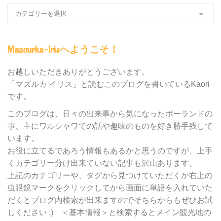
ブ
ロ
グ
内
Mazourka-Irisへようこそ！
の
カ
テ
お越しいただきありがとうございます。
ゴ
「マズルカ イリス」と読むこのブログを書いているKaori
リ
です。
ー
別
このブログは、日々の出来事から気になったポーランドの
検
事、主にワルシャワでの話や趣味のものを好き勝手残して
索
います。
お役に立てるであろう情報もあるかと思うのですが、上手
くカテゴリー分け出来ていない記事も沢山あります。
上記のカテゴリーや、タグから見つけていただくか右上の
虫眼鏡マークをクリックしてから画面に単語を入れていた
だくとブログ内検索が出来ますのでそちらからもぜひお試
しください :) ＜基本情報＞と検索するとメイン観光地の