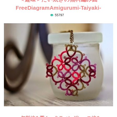
FreeDiagramAmigurumi-Taiyaki-
55797