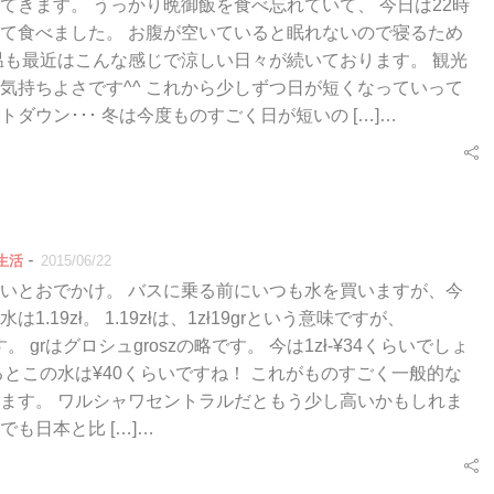
てきます。 うっかり晩御飯を食べ忘れていて、 今日は22時
て食べました。 お腹が空いていると眠れないので寝るため
温も最近はこんな感じで涼しい日々が続いております。 観光
気持ちよさです^^ これから少しずつ日が短くなっていって
トダウン･･･ 冬は今度ものすごく日が短いの […]…
-
生活
2015/06/22
いとおでかけ。 バスに乗る前にいつも水を買いますが、今
1.19zł。 1.19złは、1zł19grという意味ですが、
łです。 grはグロシュgroszの略です。 今は1zł-¥34くらいでしょ
るとこの水は¥40くらいですね！ これがものすごく一般的な
ます。 ワルシャワセントラルだともう少し高いかもしれま
でも日本と比 […]…