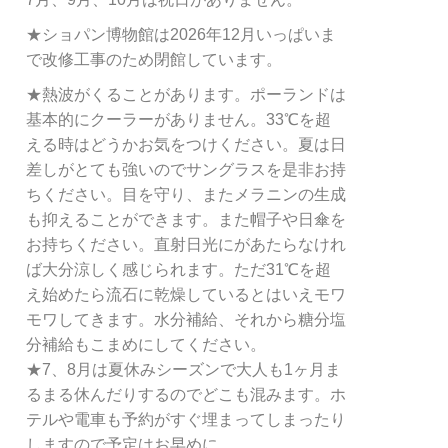
★ショパン博物館は2026年12月いっぱいま
で改修工事のため閉館しています。
★熱波がくることがあります。ポーランドは
基本的にクーラーがありません。33℃を超
える時はどうかお気をつけください。夏は日
差しがとても強いのでサングラスを是非お持
ちください。目を守り、またメラニンの生成
も抑えることができます。また帽子や日傘を
お持ちください。直射日光にがあたらなけれ
ば大分涼しく感じられます。ただ31℃を超
え始めたら流石に乾燥しているとはいえモワ
モワしてきます。水分補給、それから糖分塩
分補給もこまめにしてください。
★7、8月は夏休みシーズンで大人も1ヶ月ま
るまる休んだりするのでどこも混みます。ホ
テルや電車も予約がすぐ埋まってしまったり
しますので予定はお早めに。