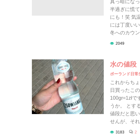
真っ暗になっ
半過ぎに慌て
にも！笑 気
には丁度いい
冬へのカウン
2049
水の値段
ポーランド日常
これからちょ
日買ったこの水は
100gr=1z
うか。 とす
値段だと思い
せんが、それ
3183
2