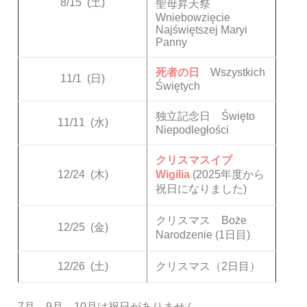
8/15
(土)
聖母昇天祭
Wniebowzięcie
Najświętszej Maryi
Panny
死者の日
Wszystkich
11/1
(日)
Świętych
独立記念日 Święto
11/11
(水)
Niepodległości
クリスマスイブ
12/24
(木)
Wigilia
(2025年度から
祝日になりました)
クリスマス Boże
12/25
(金)
Narodzenie (1日目)
12/26
(土)
クリスマス（2日目）
7月、9月、10月は祝日がありません。