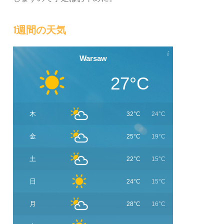
1週間の天気
Warsaw
27°C
木
32°C
24°C
金
25°C
19°C
土
22°C
15°C
日
24°C
15°C
月
28°C
16°C