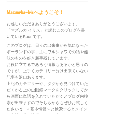
グ
内
Mazourka-Irisへようこそ！
の
カ
お越しいただきありがとうございます。
テ
「マズルカ イリス」と読むこのブログを書
ゴ
リ
いているKaoriです。
ー
このブログは、日々の出来事から気になった
別
ポーランドの事、主にワルシャワでの話や趣
検
索
味のものを好き勝手残しています。
お役に立てるであろう情報もあるかと思うの
ですが、上手くカテゴリー分け出来ていない
記事も沢山あります。
上記のカテゴリーや、タグから見つけていた
だくか右上の虫眼鏡マークをクリックしてか
ら画面に単語を入れていただくとブログ内検
索が出来ますのでそちらからもぜひお試しく
ださい :) ＜基本情報＞と検索するとメイン