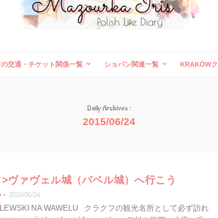
ドの交通・チケット関係一覧
ショパン関連一覧
KRAKÓW
ボレスワヴィエツ陶器祭
旅行記（外国）
お問い合わせ
Daily Archives :
2015/06/24
フ>ヴァヴェル城（バベル城）へ行こう
-
w
2015/06/24
RÓLEWSKI NA WAWELU クラクフの観光名所として必ず訪れ