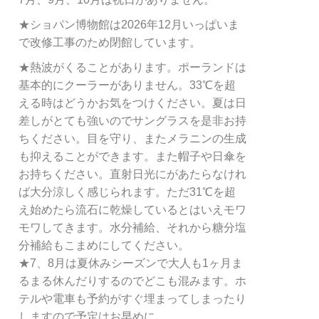
★ショパン博物館は2026年12月いっぱいま
で改修工事のため閉館しています。
★熱波がくることがあります。ポーランドは
基本的にクーラーがありません。33℃を超
える時はどうかお気をつけください。夏は日
差しがとても強いのでサングラスを是非お持
ちください。目を守り、またメラニンの生成
も抑えることができます。また帽子や日傘を
お持ちください。直射日光にがあたらなけれ
ば大分涼しく感じられます。ただ31℃を超
え始めたら流石に乾燥しているとはいえモワ
モワしてきます。水分補給、それから糖分塩
分補給もこまめにしてください。
★7、8月は夏休みシーズンで大人も1ヶ月ま
るまる休んだりするのでどこも混みます。ホ
テルや電車も予約がすぐ埋まってしまったり
しますので予定はお早めに。