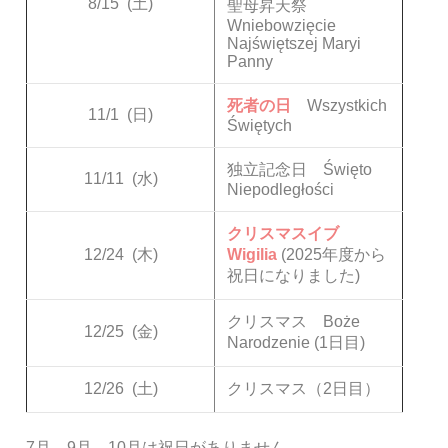
8/15
(土)
聖母昇天祭
Wniebowzięcie
Najświętszej Maryi
Panny
死者の日
Wszystkich
11/1
(日)
Świętych
独立記念日 Święto
11/11
(水)
Niepodległości
クリスマスイブ
12/24
(木)
Wigilia
(2025年度から
祝日になりました)
クリスマス Boże
12/25
(金)
Narodzenie (1日目)
12/26
(土)
クリスマス（2日目）
7月、9月、10月は祝日がありません。