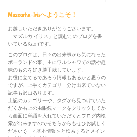
グ
内
Mazourka-Irisへようこそ！
の
カ
お越しいただきありがとうございます。
テ
「マズルカ イリス」と読むこのブログを書
ゴ
リ
いているKaoriです。
ー
このブログは、日々の出来事から気になった
別
ポーランドの事、主にワルシャワでの話や趣
検
索
味のものを好き勝手残しています。
お役に立てるであろう情報もあるかと思うの
ですが、上手くカテゴリー分け出来ていない
記事も沢山あります。
上記のカテゴリーや、タグから見つけていた
だくか右上の虫眼鏡マークをクリックしてか
ら画面に単語を入れていただくとブログ内検
索が出来ますのでそちらからもぜひお試しく
ださい :) ＜基本情報＞と検索するとメイン