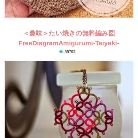
＜趣味＞たい焼きの無料編み図
FreeDiagramAmigurumi-Taiyaki-
55795