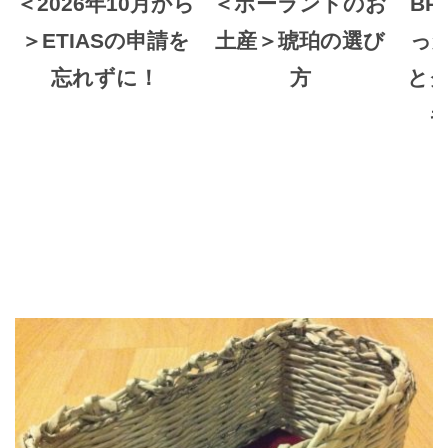
＜2026年10月から
＜ポーランドのお
BR
＞ETIASの申請を
土産＞琥珀の選び
っ
忘れずに！
方
と