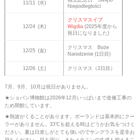
11/11
(水)
Niepodległości
クリスマスイブ
12/24
(木)
Wigilia
(2025年度から
祝日になりました)
クリスマス Boże
12/25
(金)
Narodzenie (1日目)
12/26
(土)
クリスマス（2日目）
7月、9月、10月は祝日がありません。
★ショパン博物館は2026年12月いっぱいまで改修工事の
ため閉館しています。
★熱波がくることがあります。ポーランドは基本的にクー
ラーがありません。33℃を超える時はどうかお気をつけく
ださい。夏は日差しがとても強いのでサングラスを是非お
持ちください。目を守り、またメラニンの生成も抑えるこ