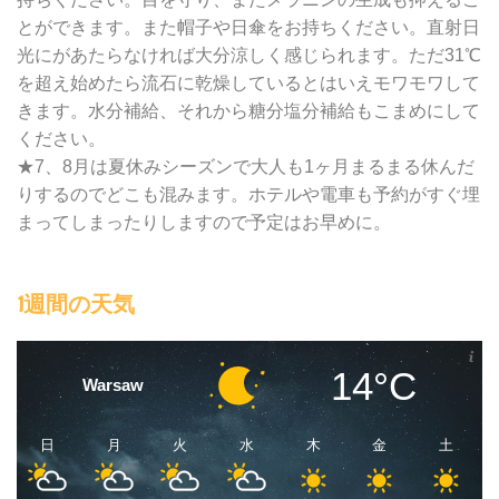
とができます。また帽子や日傘をお持ちください。直射日
光にがあたらなければ大分涼しく感じられます。ただ31℃
を超え始めたら流石に乾燥しているとはいえモワモワして
きます。水分補給、それから糖分塩分補給もこまめにして
ください。
★7、8月は夏休みシーズンで大人も1ヶ月まるまる休んだ
りするのでどこも混みます。ホテルや電車も予約がすぐ埋
まってしまったりしますので予定はお早めに。
1週間の天気
14°C
Warsaw
日
月
火
水
木
金
土