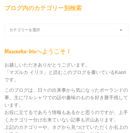
ブログ内のカテゴリー別検索
ブ
ロ
グ
内
Mazourka-Irisへようこそ！
の
カ
テ
お越しいただきありがとうございます。
ゴ
「マズルカ イリス」と読むこのブログを書いているKaori
リ
です。
ー
別
このブログは、日々の出来事から気になったポーランドの
検
事、主にワルシャワでの話や趣味のものを好き勝手残して
索
います。
お役に立てるであろう情報もあるかと思うのですが、上手
くカテゴリー分け出来ていない記事も沢山あります。
上記のカテゴリーや、タグから見つけていただくか右上の