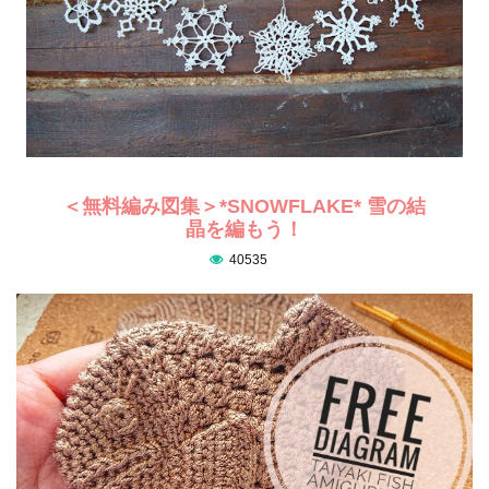
＜無料編み図集＞*SNOWFLAKE* 雪の結
晶を編もう！
40535