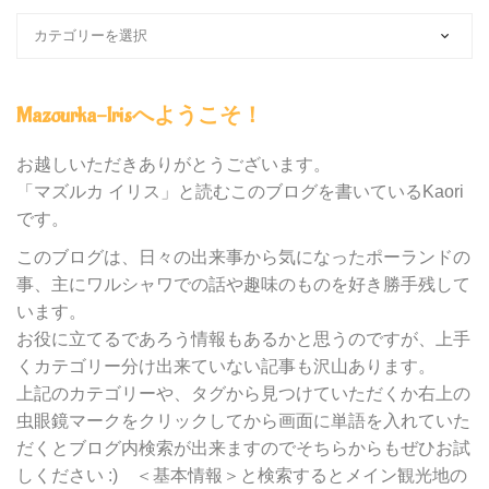
ブ
ロ
グ
内
Mazourka-Irisへようこそ！
の
カ
テ
お越しいただきありがとうございます。
ゴ
「マズルカ イリス」と読むこのブログを書いているKaori
リ
です。
ー
別
このブログは、日々の出来事から気になったポーランドの
検
事、主にワルシャワでの話や趣味のものを好き勝手残して
索
います。
お役に立てるであろう情報もあるかと思うのですが、上手
くカテゴリー分け出来ていない記事も沢山あります。
上記のカテゴリーや、タグから見つけていただくか右上の
虫眼鏡マークをクリックしてから画面に単語を入れていた
だくとブログ内検索が出来ますのでそちらからもぜひお試
しください :) ＜基本情報＞と検索するとメイン観光地の