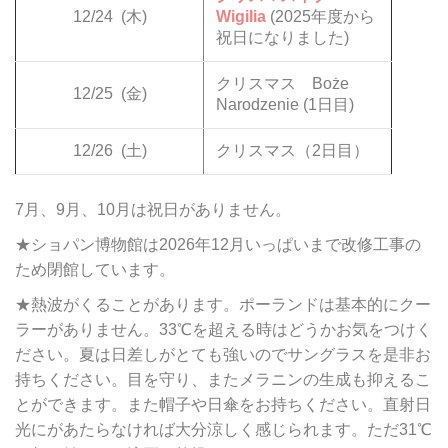
12/24
(木)
Wigilia
(2025年度から
祝日になりました)
クリスマス Boże
12/25
(金)
Narodzenie (1日目)
12/26
(土)
クリスマス（2日目）
7月、9月、10月は祝日がありません。
★ショパン博物館は2026年12月いっぱいまで改修工事の
ため閉館しています。
★熱波がくることがあります。ポーランドは基本的にクー
ラーがありません。33℃を超える時はどうかお気をつけく
ださい。夏は日差しがとても強いのでサングラスを是非お
持ちください。目を守り、またメラニンの生成も抑えるこ
とができます。また帽子や日傘をお持ちください。直射日
光にがあたらなければ大分涼しく感じられます。ただ31℃