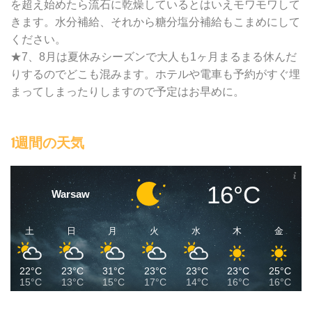
を超え始めたら流石に乾燥しているとはいえモワモワして
きます。水分補給、それから糖分塩分補給もこまめにして
ください。
★7、8月は夏休みシーズンで大人も1ヶ月まるまる休んだ
りするのでどこも混みます。ホテルや電車も予約がすぐ埋
まってしまったりしますので予定はお早めに。
1週間の天気
16°C
Warsaw
土
日
月
火
水
木
金
22°C
23°C
31°C
23°C
23°C
23°C
25°C
15°C
13°C
15°C
17°C
14°C
16°C
16°C