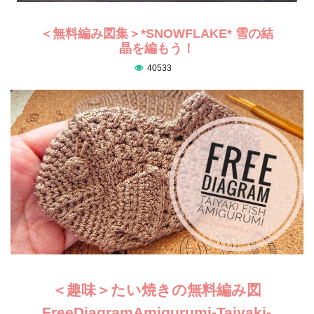
＜無料編み図集＞*SNOWFLAKE* 雪の結
晶を編もう！
40533
＜趣味＞たい焼きの無料編み図
FreeDiagramAmigurumi-Taiyaki-