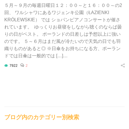
５月～９月の毎週日曜日１２：００～と１６：００～の2
回、 ワルシャワにあるワジェンキ公園（ŁAZIENKI
KRÓLEWSKIE） では ショパンピアノコンサートが催さ
れています。 ゆっくりお昼寝をしながら聴くのならば曇
りの日がベスト。 ポーランドの日差しは予想以上に強い
のです。 ５～６月はまだ風が冷たいので天気の日でも羽
織りものがあると◎ ※日傘をお持ちになる方、ポーラン
ドでは日傘は一般的では […]…
7922
2
ブログ内のカテゴリー別検索