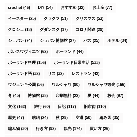
crochet
(46)
DIY
(54)
おすすめ
(32)
お土産
(77)
イースター
(25)
クラクフ
(51)
クリスマス
(53)
クロシェ
(18)
グダンスク
(17)
コロナ関連
(29)
ショパン
(74)
ショパン博物館
(27)
バス
(25)
ホテル
(34)
ボレスワヴィエツ
(62)
ポーランド
(44)
ポーランド料理
(156)
ポーランド日常生活
(533)
ポーランド語
(32)
リス
(32)
レストラン
(42)
ワジェンキ公園
(56)
ワルシャワ
(90)
ワルシャワ観光
(166)
冬
(45)
博物館
(38)
印刷無料
(22)
夏
(44)
教会
(97)
文化
(162)
旅行
(60)
日記
(117)
旧市街
(110)
歴史
(47)
琥珀
(24)
秋
(29)
空港
(50)
編み図
(35)
編み物
(30)
行き方
(92)
観光
(174)
買い方
(26)