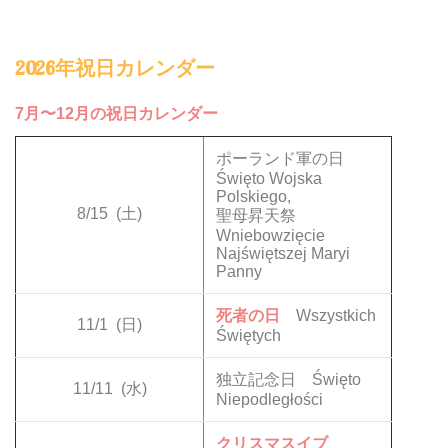
2026年祝日カレンダー
7月〜12月の祝日カレンダー
ポーランド軍の日
Święto Wojska
Polskiego,
8/15
(土)
聖母昇天祭
Wniebowzięcie
Najświętszej Maryi
Panny
死者の日
Wszystkich
11/1
(日)
Świętych
独立記念日 Święto
11/11
(水)
Niepodległości
クリスマスイブ