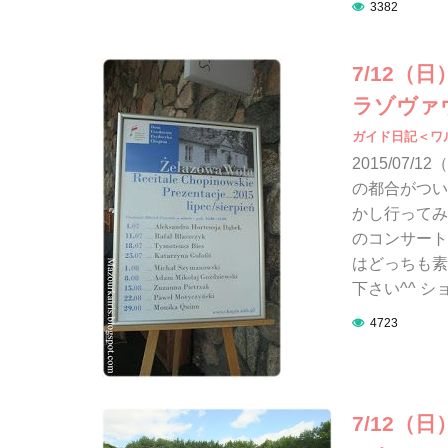
3382
7/12
ラゾヴァ
ガイド日記＜ワ
2015/07
の都合がつい
かし行ってみ
のコンサート
はどっちも素
下さい^^ 
4723
7/12