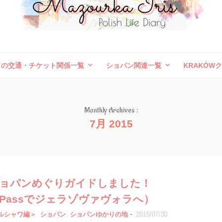
ドの交通・チケット関係一覧
ショパン関連一覧
KRAKÓW
ボレスワヴィエツ陶器祭
旅行記（外国）
お問い合わせ
Monthly Archives :
7月 2015
24ショパンめぐりガイドしました！
inPassでジェラゾヴァヴォラへ）
-
ルシャワ編＞
ショパン
ショパンゆかりの地
2015/07/30