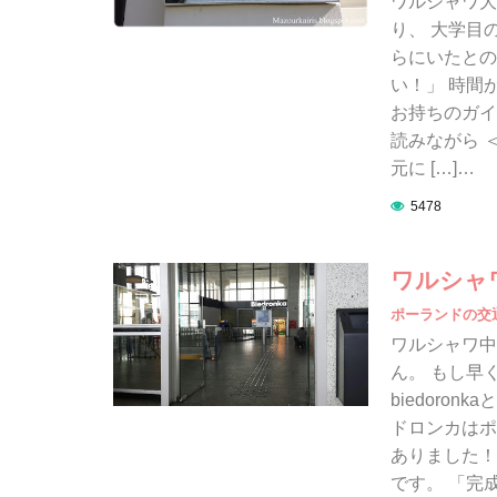
ワルシャワ大
り、 大学目
らにいたとの
い！」 時間
お持ちのガイ
読みながら 
元に […]…
5478
ワルシャ
ポーランドの交
ワルシャワ中
ん。 もし早
biedoro
ドロンカはポ
ありました！
です。 「完