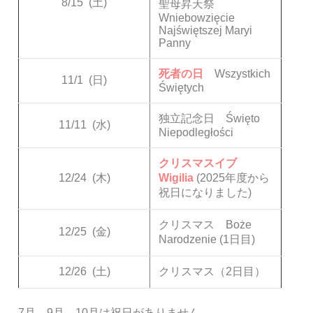
8/15
(土)
聖母昇天祭
Wniebowzięcie
Najświętszej Maryi
Panny
死者の日
Wszystkich
11/1
(日)
Świętych
独立記念日 Święto
11/11
(水)
Niepodległości
クリスマスイブ
12/24
(木)
Wigilia
(2025年度から
祝日になりました)
クリスマス Boże
12/25
(金)
Narodzenie (1日目)
12/26
(土)
クリスマス（2日目）
7月、9月、10月は祝日がありません。