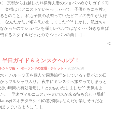
/22（水） 京都からお越しのＨ様御夫妻のショパンめぐりガイド同
！ 奥様はピアニストでいらっしゃって、子供たちにも教え
るとのこと。 私も子供の頃習っていたピアノの先生が大好
、 なんだか幼い頃を思い出しました*^^* しかし、私はちゃ
なかったのでショパンを弾くレベルではなく･･･ 好きな曲ば
習するスタイルだったので ショパンの曲 […]…
（木）半日ガイド＆ミンスクヘルプ！
-
ルシャワ編＞
ポーランドの交通・チケット
2015/07/28
/16（水） バルト３国を個人で周遊旅行をしているＹ様がこの日
からワルシャワ入り。 夜中にミンスクへ旅立ってしまうと
短い時間の有効活用に！とお供いたしました^^ 天気もよ
た。 早速ヴィルニュスからのバスが来る待ち合わせ場所
te tarasy(ズオテタラシィ)の窓掃除はなんだか楽しそうだな
のぼっているように […]…