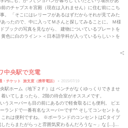
学内にも、かつてショパンが暮らしていたという場所があ
の前のチャプスキ宮殿（現在は入れません）に住む前にこち
事。 「そこにはレリーフがあるはずだからそれが見てみた
があったので、中に入ってＭさんと探してみることに。 Ｍ様
ドブックの写真を見ながら、 建物についているプレートを
＜黄色に白のライン＞＜日本語学科が入っているらしい＞を
ワ中央駅で充電
-
通・チケット
旅支度（携帯電話）
2015/07/19
央駅ホーム（地下２Ｆ）は ベンチがなくゆっくりできませ
く着いてしまったら、2階の待合室がオススメです。
nkaというスーパーも目の前にあるので軽食取るにも便利。 ビエ
ーランドで一番有名なスーパーです^^ そしてコンセントも
 これは便利ですね。 ※ポーランドのコンセントはCタイプ
成したらまたがらっと雰囲気変わるんだろうな～」な […]…