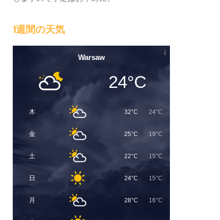
1週間の天気
Warsaw
24°C
木
32°C
24°C
金
25°C
19°C
土
22°C
15°C
日
24°C
15°C
月
28°C
16°C