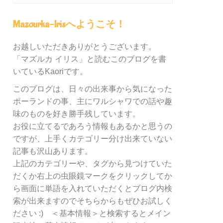
グ
内
Mazourka-Irisへようこそ！
の
カ
お越しいただきありがとうございます。
テ
「マズルカ イリス」と読むこのブログを書
ゴ
リ
いているKaoriです。
ー
このブログは、日々の出来事から気になった
別
ポーランドの事、主にワルシャワでの話や趣
検
索
味のものを好き勝手残しています。
お役に立てるであろう情報もあるかと思うの
ですが、上手くカテゴリー分け出来ていない
記事も沢山あります。
上記のカテゴリーや、タグから見つけていた
だくか右上の虫眼鏡マークをクリックしてか
ら画面に単語を入れていただくとブログ内検
索が出来ますのでそちらからもぜひお試しく
ださい :) ＜基本情報＞と検索するとメイン