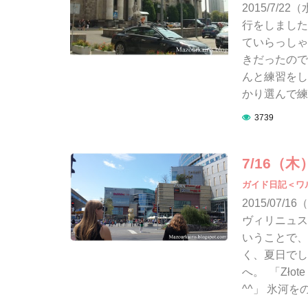
2015/7
行をしました
ていらっしゃ
きだったので
んと練習をし
かり選んで練
3739
7/16
ガイド日記＜ワ
2015/07
ヴィリニュス
いうことで、
く、夏日でし
へ。 「Zło
^^」 氷河を