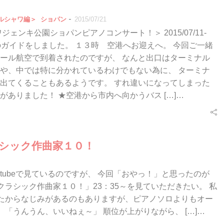
-
ルシャワ編＞
ショパン
2015/07/21
ェンキ公園ショパンピアノコンサート！＞ 2015/07/11-
のガイドをしました。 １３時 空港へお迎えへ。 今回ご一緒
ール航空で到着されたのですが、 なんと出口はターミナル
や、中では特に分かれているわけでもない為に、 ターミナ
出てくることもあるようです。 すれ違いになってしまった
がありました！ ★空港から市内へ向かうバス […]…
シック作曲家１０！
tubeで見ているのですが、 今回「おやっ！」と思ったのが
クラシック作曲家１０！」23：35～を見ていただきたい。 私
いたからなじみがあるのもありますが、ピアノソロよりもオー
「うんうん、いいねぇ～」 順位が上がりながら、 […]…