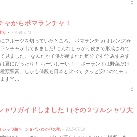
チャからポマランチャ！
-
生活
2015/07/20
にフルーツを切っていたところ、 ポマランチャ(オレンジ)か
ランチャが出てきました! こんなしっかり皮まで形成されて
て見ました。 なんだか子供が産まれた気分です^^ みずみず
は夏にぴったり！ おーいしーい！！ ポーランドは野菜だけ
種類豊富、しかも値段も日本と比べて グッと安いのでモリ
ます^^…
ワルシャワガイドしました！(その２ワルシャワ大
-
ルシャワ編＞
ショパンゆかりの地
2015/07/19