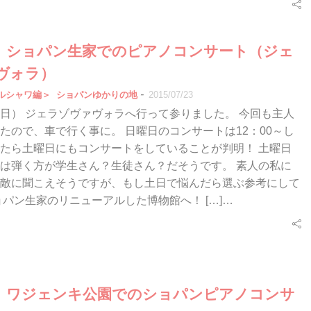
（日）ショパン生家でのピアノコンサート（ジェ
ヴォラ）
-
ルシャワ編＞
ショパンゆかりの地
2015/07/23
/12（日） ジェラゾヴァヴォラへ行って参りました。 今回も主人
たので、車で行く事に。 日曜日のコンサートは12：00～し
たら土曜日にもコンサートをしていることが判明！ 土曜日
は弾く方が学生さん？生徒さん？だそうです。 素人の私に
敵に聞こえそうですが、もし土日で悩んだら選ぶ参考にして
ショパン生家のリニューアルした博物館へ！ […]…
（日）ワジェンキ公園でのショパンピアノコンサ