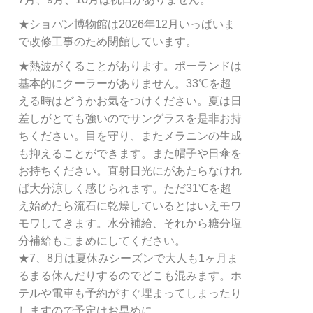
★ショパン博物館は2026年12月いっぱいま
で改修工事のため閉館しています。
★熱波がくることがあります。ポーランドは
基本的にクーラーがありません。33℃を超
える時はどうかお気をつけください。夏は日
差しがとても強いのでサングラスを是非お持
ちください。目を守り、またメラニンの生成
も抑えることができます。また帽子や日傘を
お持ちください。直射日光にがあたらなけれ
ば大分涼しく感じられます。ただ31℃を超
え始めたら流石に乾燥しているとはいえモワ
モワしてきます。水分補給、それから糖分塩
分補給もこまめにしてください。
★7、8月は夏休みシーズンで大人も1ヶ月ま
るまる休んだりするのでどこも混みます。ホ
テルや電車も予約がすぐ埋まってしまったり
しますので予定はお早めに。