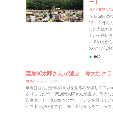
ート
ガイド日記＜ワ
＜日曜日のワジ
12 ２日間
した方はカタ
１かと思いき
ル２の方から
のですがご縁
4970
葉加瀬太郎さんが選ぶ、偉大なクラ
-
NEWS!
2015/07/20
最近はなんだか嵐の番組を見るのが楽しくてyou
ありました^^ 「葉加瀬太郎さんが選ぶ、偉大な
自身クラシックは好きです。 ピアノを習って
ケストラが好きです。 第１０位から見ていって、