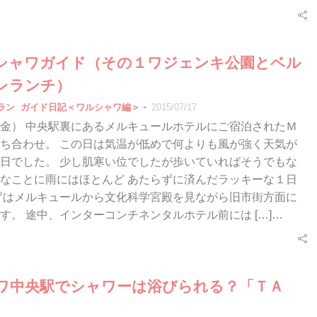
ワルシャワガイド（その１ワジェンキ公園とベル
レランチ）
-
ラン
ガイド日記＜ワルシャワ編＞
2015/07/17
/10（金） 中央駅裏にあるメルキュールホテルにご宿泊されたＭ
ち合わせ。 この日は気温が低めで何よりも風が強く天気が
日でした。 少し肌寒い位でしたが歩いていればそうでもな
なことに雨にはほとんど あたらずに済んだラッキーな１日
まずはメルキュールから文化科学宮殿を見ながら旧市街方面に
す。 途中、インターコンチネンタルホテル前には […]…
ワ中央駅でシャワーは浴びられる？「ＴＡ