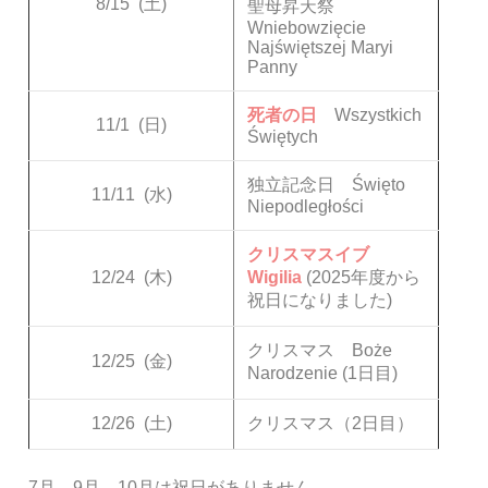
8/15
(土)
聖母昇天祭
Wniebowzięcie
Najświętszej Maryi
Panny
死者の日
Wszystkich
11/1
(日)
Świętych
独立記念日 Święto
11/11
(水)
Niepodległości
クリスマスイブ
12/24
(木)
Wigilia
(2025年度から
祝日になりました)
クリスマス Boże
12/25
(金)
Narodzenie (1日目)
12/26
(土)
クリスマス（2日目）
7月、9月、10月は祝日がありません。