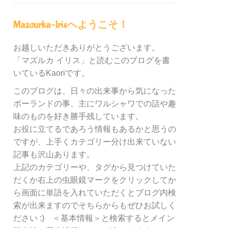
グ
内
Mazourka-Irisへようこそ！
の
カ
お越しいただきありがとうございます。
テ
「マズルカ イリス」と読むこのブログを書
ゴ
リ
いているKaoriです。
ー
このブログは、日々の出来事から気になった
別
ポーランドの事、主にワルシャワでの話や趣
検
索
味のものを好き勝手残しています。
お役に立てるであろう情報もあるかと思うの
ですが、上手くカテゴリー分け出来ていない
記事も沢山あります。
上記のカテゴリーや、タグから見つけていた
だくか右上の虫眼鏡マークをクリックしてか
ら画面に単語を入れていただくとブログ内検
索が出来ますのでそちらからもぜひお試しく
ださい :) ＜基本情報＞と検索するとメイン