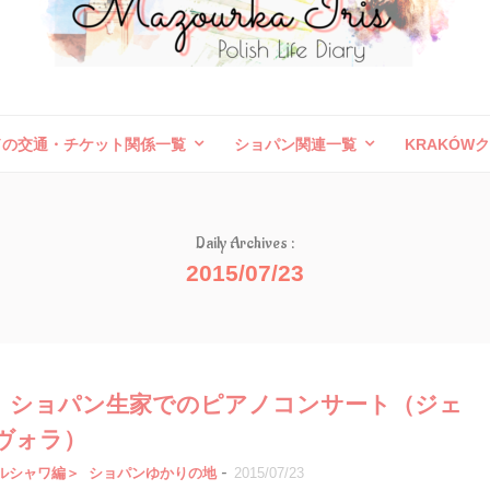
ドの交通・チケット関係一覧
ショパン関連一覧
KRAKÓW
ボレスワヴィエツ陶器祭
旅行記（外国）
お問い合わせ
Daily Archives :
2015/07/23
（日）ショパン生家でのピアノコンサート（ジェ
ヴォラ）
-
ルシャワ編＞
ショパンゆかりの地
2015/07/23