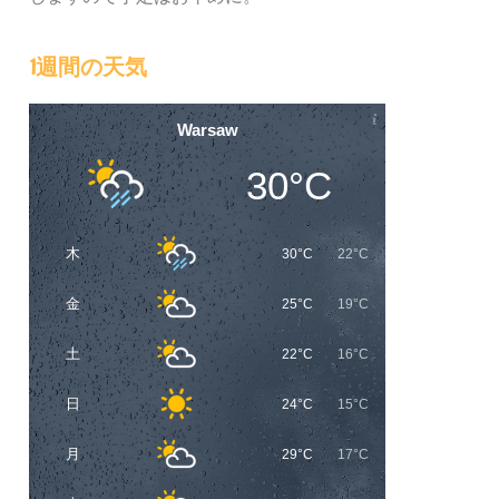
1週間の天気
Warsaw
30°C
木
30°C
22°C
金
25°C
19°C
土
22°C
16°C
日
24°C
15°C
月
29°C
17°C