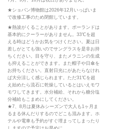
★ショパン博物館は2026年12月いっぱいま
で改修工事のため閉館しています。
★熱波がくることがあります。ポーランドは
基本的にクーラーがありません。33℃を超
える時はどうかお気をつけください。夏は日
差しがとても強いのでサングラスを是非お持
ちください。目を守り、またメラニンの生成
も抑えることができます。また帽子や日傘を
お持ちください。直射日光にがあたらなけれ
ば大分涼しく感じられます。ただ31℃を超
え始めたら流石に乾燥しているとはいえモワ
モワしてきます。水分補給、それから糖分塩
分補給もこまめにしてください。
★7、8月は夏休みシーズンで大人も1ヶ月ま
るまる休んだりするのでどこも混みます。ホ
テルや電車も予約がすぐ埋まってしまったり
しますので予定はお早めに。