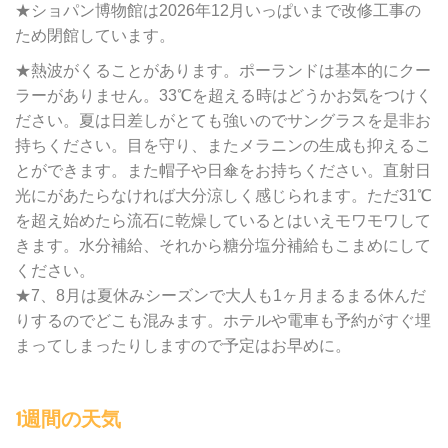
★ショパン博物館は2026年12月いっぱいまで改修工事の
ため閉館しています。
★熱波がくることがあります。ポーランドは基本的にクー
ラーがありません。33℃を超える時はどうかお気をつけく
ださい。夏は日差しがとても強いのでサングラスを是非お
持ちください。目を守り、またメラニンの生成も抑えるこ
とができます。また帽子や日傘をお持ちください。直射日
光にがあたらなければ大分涼しく感じられます。ただ31℃
を超え始めたら流石に乾燥しているとはいえモワモワして
きます。水分補給、それから糖分塩分補給もこまめにして
ください。
★7、8月は夏休みシーズンで大人も1ヶ月まるまる休んだ
りするのでどこも混みます。ホテルや電車も予約がすぐ埋
まってしまったりしますので予定はお早めに。
1週間の天気