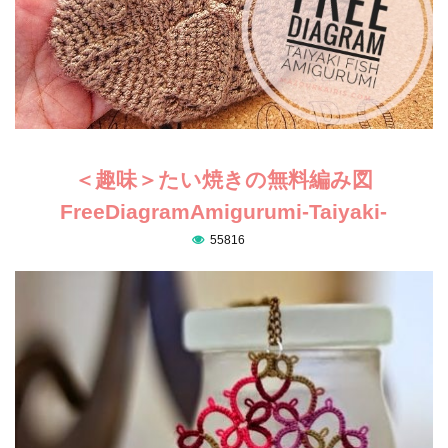
＜趣味＞たい焼きの無料編み図
FreeDiagramAmigurumi-Taiyaki-
55816