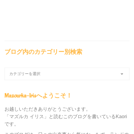
ブログ内のカテゴリー別検索
ブ
ロ
グ
内
Mazourka-Irisへようこそ！
の
カ
テ
お越しいただきありがとうございます。
ゴ
「マズルカ イリス」と読むこのブログを書いているKaori
リ
です。
ー
別