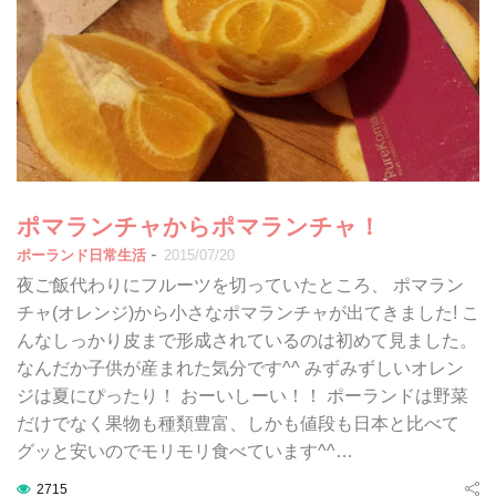
ポマランチャからポマランチャ！
-
ポーランド日常生活
2015/07/20
夜ご飯代わりにフルーツを切っていたところ、 ポマラン
チャ(オレンジ)から小さなポマランチャが出てきました! こ
んなしっかり皮まで形成されているのは初めて見ました。
なんだか子供が産まれた気分です^^ みずみずしいオレン
ジは夏にぴったり！ おーいしーい！！ ポーランドは野菜
だけでなく果物も種類豊富、しかも値段も日本と比べて
グッと安いのでモリモリ食べています^^…
2715