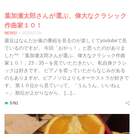
葉加瀬太郎さんが選ぶ、偉大なクラシック
作曲家１０！
-
NEWS!
2015/07/20
最近はなんだか嵐の番組を見るのが楽しくてyoutubeで見
ているのですが、 今回「おやっ！」と思ったのがありま
した^^ 「葉加瀬太郎さんが選ぶ、偉大なクラシック作曲
家１０！」23：35～を見ていただきたい。 私自身クラシ
ックは好きです。 ピアノを習っていたからなじみがある
のもありますが、ピアノソロよりもオーケストラが好きで
す。 第１０位から見ていって、「うんうん、いいねぇ
～」 順位が上がりながら、 […]…
5781