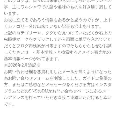
このブログは、日々の出来事から気になったポーランドの
検
事、主にワルシャワでの話や趣味のものを好き勝手残して
索
います。
お役に立てるであろう情報もあるかと思うのですが、上手
くカテゴリー分け出来ていない記事も沢山あります。
上記のカテゴリーや、タグから見つけていただくか右上の
虫眼鏡マークをクリックしてから画面に単語を入れていた
だくとブログ内検索が出来ますのでそちらからもぜひお試
しください :) ＜基本情報＞と検索するとメイン観光地の
基本情報ページが出てきます。
※2026年2月追記※
お問い合わせ欄を悪質利用したメールが届くようになった
為お問い合わせフォームを削除しました。ガイドご希望の
方、またはご感想などメッセージをくださる方はインスタ
グラムなどのSNSのDMかお問い合わせページにあるメー
ルアドレスを打っていただき直接ご連絡いただけると幸い
です。