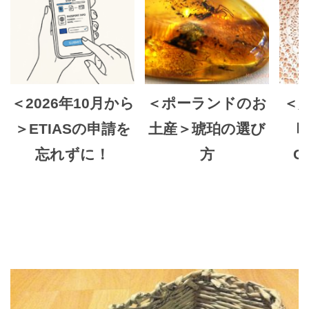
＜2026年10月から
＜ポーランドのお
＜
＞ETIASの申請を
土産＞琥珀の選び
忘れずに！
方
C