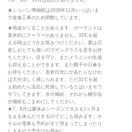
★ショパン博物館は2026年12月いっぱいま
で改修工事のため閉館しています。
★熱波がくることがあります。ポーランドは
基本的にクーラーがありません。33℃を超
える時はどうかお気をつけください。夏は日
差しがとても強いのでサングラスを是非お持
ちください。目を守り、またメラニンの生成
も抑えることができます。また帽子や日傘を
お持ちください。直射日光にがあたらなけれ
ば大分涼しく感じられます。ただ31℃を超
え始めたら流石に乾燥しているとはいえモワ
モワしてきます。水分補給、それから糖分塩
分補給もこまめにしてください。
★7、8月は夏休みシーズンで大人も1ヶ月ま
るまる休んだりするのでどこも混みます。ホ
テルや電車も予約がすぐ埋まってしまったり
しますので予定はお早めに。