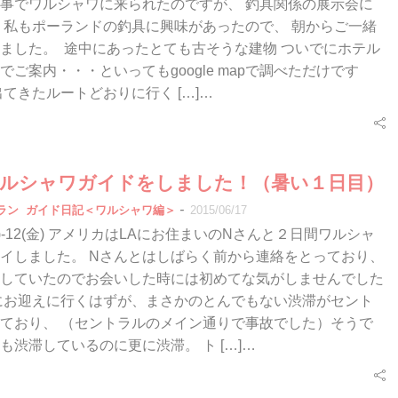
事でワルシャワに来られたのですが、 釣具関係の展示会に
 私もポーランドの釣具に興味があったので、 朝からご一緒
ました。 途中にあったとても古そうな建物 ついでにホテル
でご案内・・・といってもgoogle mapで調べただけです
出てきたルートどおりに行く […]…
12ワルシャワガイドをしました！（暑い１日目）
-
ラン
ガイド日記＜ワルシャワ編＞
2015/06/17
11(木)-12(金) アメリカはLAにお住まいのNさんと２日間ワルシャ
イしました。 Nさんとはしばらく前から連絡をとっており、
していたのでお会いした時には初めてな気がしませんでした
時にお迎えに行くはずが、まさかのとんでもない渋滞がセント
ており、 （セントラルのメイン通りで事故でした）そうで
も渋滞しているのに更に渋滞。 ト […]…