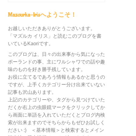
グ
内
Mazourka-Irisへようこそ！
の
カ
お越しいただきありがとうございます。
テ
「マズルカ イリス」と読むこのブログを書
ゴ
リ
いているKaoriです。
ー
このブログは、日々の出来事から気になった
別
ポーランドの事、主にワルシャワでの話や趣
検
索
味のものを好き勝手残しています。
お役に立てるであろう情報もあるかと思うの
ですが、上手くカテゴリー分け出来ていない
記事も沢山あります。
上記のカテゴリーや、タグから見つけていた
だくか右上の虫眼鏡マークをクリックしてか
ら画面に単語を入れていただくとブログ内検
索が出来ますのでそちらからもぜひお試しく
ださい :) ＜基本情報＞と検索するとメイン