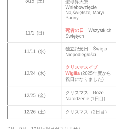
8/15
(土)
聖母昇天祭
Wniebowzięcie
Najświętszej Maryi
Panny
死者の日
Wszystkich
11/1
(日)
Świętych
独立記念日 Święto
11/11
(水)
Niepodległości
クリスマスイブ
12/24
(木)
Wigilia
(2025年度から
祝日になりました)
クリスマス Boże
12/25
(金)
Narodzenie (1日目)
12/26
(土)
クリスマス（2日目）
7月、9月、10月は祝日がありません。