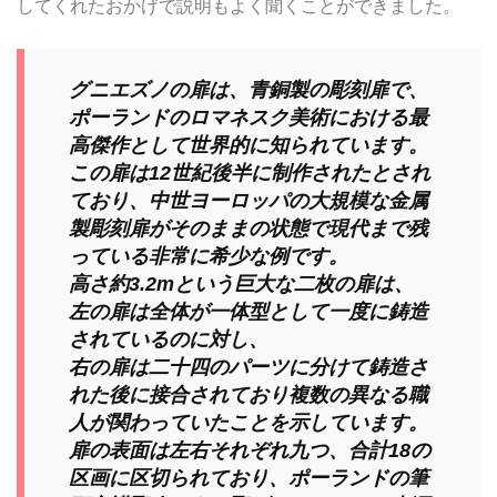
してくれたおかげで説明もよく聞くことができました。
グニエズノの扉は、青銅製の彫刻扉で、
ポーランドのロマネスク美術における最
高傑作として世界的に知られています。
この扉は12世紀後半に制作されたとされ
ており、中世ヨーロッパの大規模な金属
製彫刻扉がそのままの状態で現代まで残
っている非常に希少な例です。
高さ約3.2mという巨大な二枚の扉は、
左の扉は全体が一体型として一度に鋳造
されているのに対し、
右の扉は二十四のパーツに分けて鋳造さ
れた後に接合されており複数の異なる職
人が関わっていたことを示しています。
扉の表面は左右それぞれ九つ、合計18の
区画に区切られており、ポーランドの筆