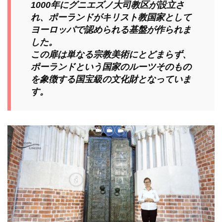
1000年にグニエズノ大司教区が設立さ
れ、ポーランドがキリスト教国家として
ヨーロッパで認められる基盤が作られま
した。
この扉は単なる宗教美術にとどまらず、
ポーランドという国家のルーツそのもの
を象徴する国宝級の文化財となっていま
す。