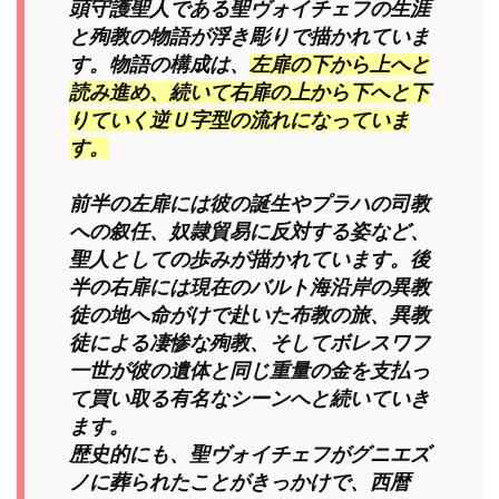
頭守護聖人である聖ヴォイチェフの生涯
と殉教の物語が浮き彫りで描かれていま
す。物語の構成は、
左扉の下から上へと
読み進め、続いて右扉の上から下へと下
りていく逆Ｕ字型の流れになっていま
す。
前半の左扉には彼の誕生やプラハの司教
への叙任、奴隷貿易に反対する姿など、
聖人としての歩みが描かれています。後
半の右扉には現在のバルト海沿岸の異教
徒の地へ命がけで赴いた布教の旅、異教
徒による凄惨な殉教、そしてボレスワフ
一世が彼の遺体と同じ重量の金を支払っ
て買い取る有名なシーンへと続いていき
ます。
歴史的にも、聖ヴォイチェフがグニエズ
ノに葬られたことがきっかけで、西暦