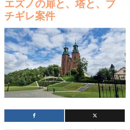
エズノの扉と、塔と、ブ
チギレ案件