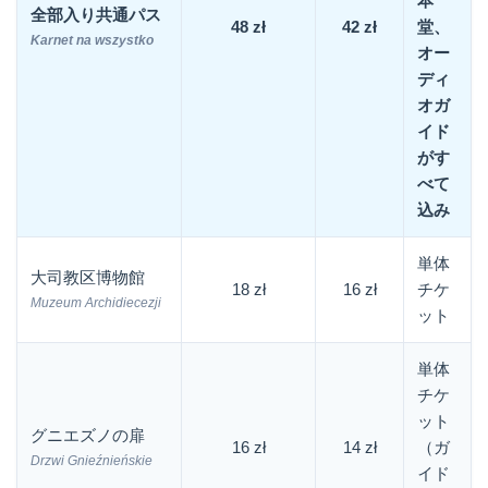
本
全部入り共通パス
48 zł
42 zł
堂、
Karnet na wszystko
オー
ディ
オガ
イド
がす
べて
込み
単体
大司教区博物館
18 zł
16 zł
チケ
Muzeum Archidiecezji
ット
単体
チケ
ット
グニエズノの扉
16 zł
14 zł
（ガ
Drzwi Gnieźnieńskie
イド