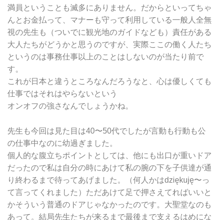
満員ということも滅多にありません。だからといってちゃ
んとお金払って、マナーも守って利用している一般人全無
視の先生も（ついでに観光地のガイドなども）責任がある
大人たちがどうかと思うのですが、実際ここの働く人たち
というのは事務仕事以上のことはしないのが当たり前で
す。
これが日本と違うところなんだろうなと、心は優しくても
仕事ではそれはやらないという
オンオフの強さなんでしょうかね。
先生も今回は見た目は40〜50代でしたが言動も行動も公
の仕事中なのに幼過ぎました。
個人的な腹立ちポイントとしては、他にも出口が重いドア
だったので私は自分の時にあけて私の腕の下を子供達が通
り終わるまで待ってあげました。（何人かはdziękuję〜っ
て言ってくれました）ただあけて足で押さえてればいいと
かそういう普通のドアじゃなかったのです。大聖堂なのも
あって。結局先生たちが来るまで最後まで支えるはめにな