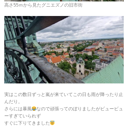
高さ55ｍから見たグニエズノの旧市街
実はこの数日ずっと嵐が来ていてこの日も雨が降ったり止
んだり。
さらには暴風
なので頑張ってのぼりましたがビュービュ
ーすぎていられず
すぐに下りてきました