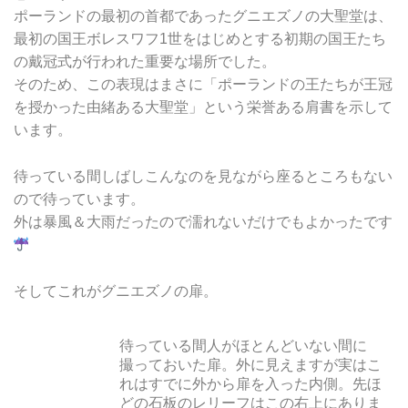
ポーランドの最初の首都であったグニエズノの大聖堂は、
最初の国王ボレスワフ1世をはじめとする初期の国王たち
の戴冠式が行われた重要な場所でした。
そのため、この表現はまさに「ポーランドの王たちが王冠
を授かった由緒ある大聖堂」という栄誉ある肩書を示して
います。
待っている間しばしこんなのを見ながら座るところもない
ので待っています。
外は暴風＆大雨だったので濡れないだけでもよかったです
そしてこれがグニエズノの扉。
待っている間人がほとんどいない間に
撮っておいた扉。
外に見えますが実はこ
れはすでに外から扉を入った内側。先ほ
どの石板のレリーフはこの右上にありま