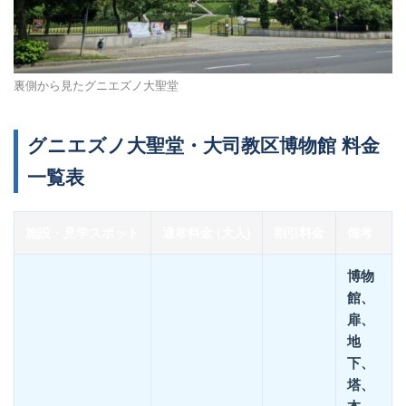
裏側から見たグニエズノ大聖堂
グニエズノ大聖堂・大司教区博物館 料金
一覧表
施設・見学スポット
通常料金 (大人)
割引料金
備考
博物
館、
扉、
地
下、
塔、