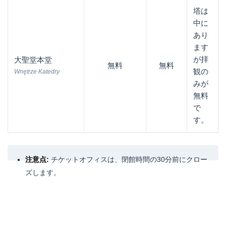
塔は
中に
あり
ます
が拝
大聖堂本堂
無料
無料
観の
Wnętrze Katedry
みが
無料
で
す。
注意点:
チケットオフィスは、閉館時間の30分前にクロー
ズします。