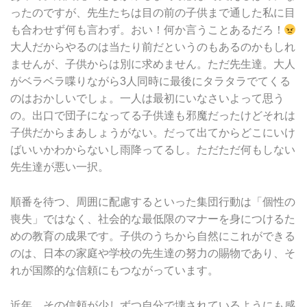
ったのですが、先生たちは目の前の子供まで通した私に目
も合わせず何も言わず。おい！何か言うことあるだろ！
大人だからやるのは当たり前だというのもあるのかもしれ
ませんが、子供からは別に求めません。ただ先生達。大人
がベラベラ喋りながら3人同時に最後にタラタラでてくる
のはおかしいでしょ。一人は最初にいなさいよって思う
の。出口で団子になってる子供達も邪魔だったけどそれは
子供だからまあしょうがない。だって出てからどこにいけ
ばいいかわからないし雨降ってるし。ただただ何もしない
先生達が悪い一択。
順番を待つ、周囲に配慮するといった集団行動は「個性の
喪失」ではなく、社会的な最低限のマナーを身につけるた
めの教育の成果です。子供のうちから自然にこれができる
のは、日本の家庭や学校の先生達の努力の賜物であり、そ
れが国際的な信頼にもつながっています。
近年、その信頼が少しずつ自分で壊されているようにも感