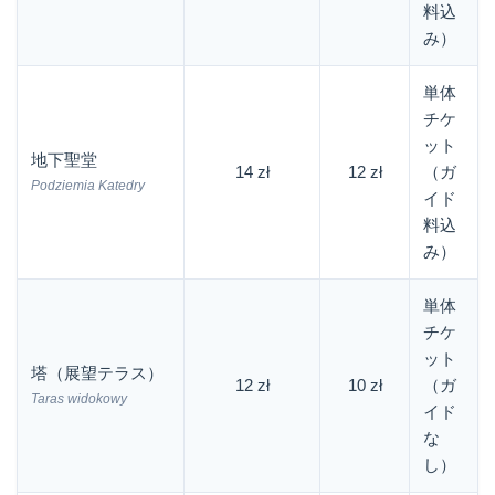
料込
み）
単体
チケ
ット
地下聖堂
14 zł
12 zł
（ガ
Podziemia Katedry
イド
料込
み）
単体
チケ
ット
塔（展望テラス）
12 zł
10 zł
（ガ
Taras widokowy
イド
な
し）