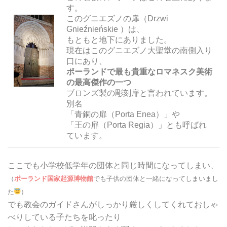
す。
このグニエズノの扉（Drzwi
Gnieźnieńskie ）は、
もともと地下にありました。
現在はこのグニエズノ大聖堂の南側入り
口にあり、
ポーランドで最も貴重なロマネスク美術
の最高傑作の一つ
ブロンズ製の彫刻扉と言われています。
別名
「青銅の扉（Porta Enea）」や
「王の扉（Porta Regia）」とも呼ばれ
ています。
ここでも小学校低学年の団体と同じ時間になってしまい、
（
ポーランド国家起源博物館
でも子供の団体と一緒になってしまいまし
た
）
でも教会のガイドさんがしっかり厳しくしてくれておしゃ
べりしている子たちを叱ったり