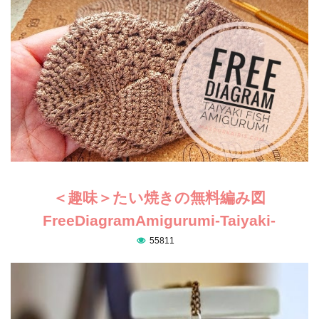
＜趣味＞たい焼きの無料編み図
FreeDiagramAmigurumi-Taiyaki-
55811