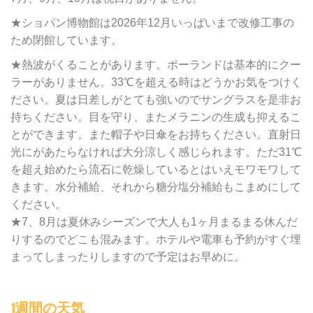
★ショパン博物館は2026年12月いっぱいまで改修工事の
ため閉館しています。
★熱波がくることがあります。ポーランドは基本的にクー
ラーがありません。33℃を超える時はどうかお気をつけく
ださい。夏は日差しがとても強いのでサングラスを是非お
持ちください。目を守り、またメラニンの生成も抑えるこ
とができます。また帽子や日傘をお持ちください。直射日
光にがあたらなければ大分涼しく感じられます。ただ31℃
を超え始めたら流石に乾燥しているとはいえモワモワして
きます。水分補給、それから糖分塩分補給もこまめにして
ください。
★7、8月は夏休みシーズンで大人も1ヶ月まるまる休んだ
りするのでどこも混みます。ホテルや電車も予約がすぐ埋
まってしまったりしますので予定はお早めに。
1週間の天気