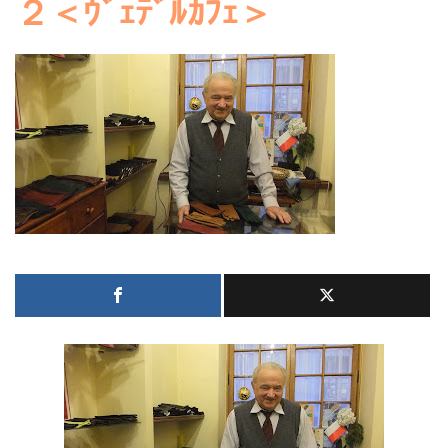
２＜ｳﾞｪﾃﾞﾙｶﾌｪ＞