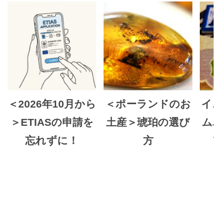
＜2026年10月から
＜ポーランドのお
イ
＞ETIASの申請を
土産＞琥珀の選び
ム
忘れずに！
方