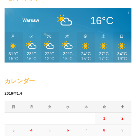
16°C
Warsaw
月
火
水
木
金
土
日
31°C
23°C
22°C
22°C
24°C
27°C
34°C
15°C
16°C
12°C
15°C
15°C
17°C
19°C
カレンダー
2016年1月
日
月
火
水
木
金
土
1
2
3
4
5
6
7
8
9