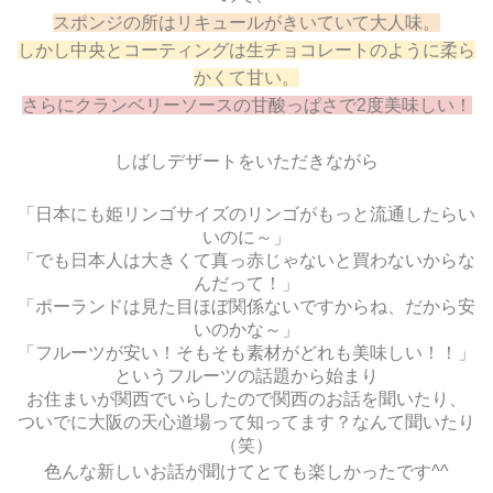
スポンジの所はリキュールがきいていて大人味。
しかし中央とコーティングは生チョコレートのように柔ら
かくて甘い。
さらにクランベリーソースの甘酸っぱさで2度美味しい！
しばしデザートをいただきながら
「日本にも姫リンゴサイズのリンゴがもっと流通したらい
いのに～」
「でも日本人は大きくて真っ赤じゃないと買わないからな
んだって！」
「ポーランドは見た目ほぼ関係ないですからね、だから安
いのかな～」
「フルーツが安い！そもそも素材がどれも美味しい！！」
というフルーツの話題から始まり
お住まいが関西でいらしたので関西のお話を聞いたり、
ついでに大阪の天心道場って知ってます？なんて聞いたり
（笑）
色んな新しいお話が聞けてとても楽しかったです^^