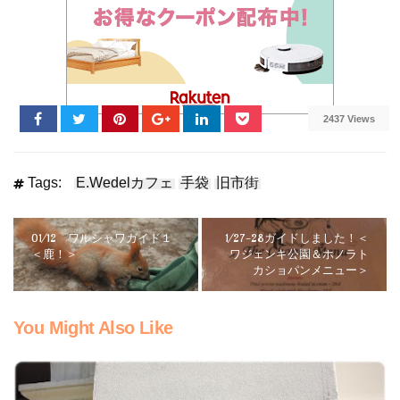
2437 Views
Tags:
E.Wedelカフェ
手袋
旧市街
01/12 ワルシャワガイド１
1/27-28ガイドしました！＜
＜鹿！＞
ワジェンキ公園＆ホノラト
カショパンメニュー＞
You Might Also Like