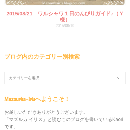
2015/08/21 ワルシャワ１日のんびりガイド♪（Ｙ
様）
2015/09/19
ブログ内のカテゴリー別検索
ブ
ロ
グ
内
Mazourka-Irisへようこそ！
の
カ
テ
お越しいただきありがとうございます。
ゴ
「マズルカ イリス」と読むこのブログを書いているKaori
リ
です。
ー