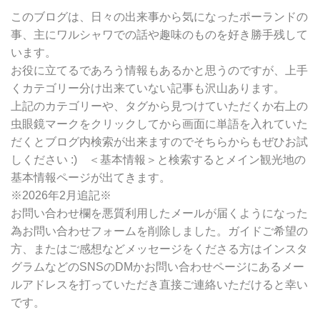
別
このブログは、日々の出来事から気になったポーランドの
検
事、主にワルシャワでの話や趣味のものを好き勝手残して
索
います。
お役に立てるであろう情報もあるかと思うのですが、上手
くカテゴリー分け出来ていない記事も沢山あります。
上記のカテゴリーや、タグから見つけていただくか右上の
虫眼鏡マークをクリックしてから画面に単語を入れていた
だくとブログ内検索が出来ますのでそちらからもぜひお試
しください :) ＜基本情報＞と検索するとメイン観光地の
基本情報ページが出てきます。
※2026年2月追記※
お問い合わせ欄を悪質利用したメールが届くようになった
為お問い合わせフォームを削除しました。ガイドご希望の
方、またはご感想などメッセージをくださる方はインスタ
グラムなどのSNSのDMかお問い合わせページにあるメー
ルアドレスを打っていただき直接ご連絡いただけると幸い
です。