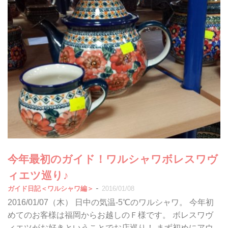
今年最初のガイド！ワルシャワボレスワヴ
ィエツ巡り♪
-
ガイド日記＜ワルシャワ編＞
2016/01/08
2016/01/07（木） 日中の気温-5℃のワルシャワ。 今年初
めてのお客様は福岡からお越しのＦ様です。 ボレスワヴ
ィエツがお好きということでお店巡り！ まず初めにアウ