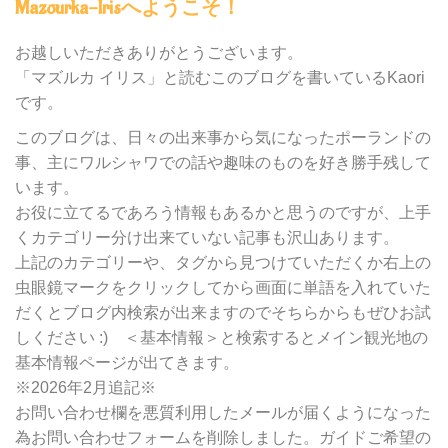
Mazourka-Irisへようこそ！
の
カ
テ
お越しいただきありがとうございます。
ゴ
「マズルカ イリス」と読むこのブログを書いているKaori
リ
です。
ー
別
このブログは、日々の出来事から気になったポーランドの
検
事、主にワルシャワでの話や趣味のものを好き勝手残して
索
います。
お役に立てるであろう情報もあるかと思うのですが、上手
くカテゴリー分け出来ていない記事も沢山あります。
上記のカテゴリーや、タグから見つけていただくか右上の
虫眼鏡マークをクリックしてから画面に単語を入れていた
だくとブログ内検索が出来ますのでそちらからもぜひお試
しください :) ＜基本情報＞と検索するとメイン観光地の
基本情報ページが出てきます。
※2026年2月追記※
お問い合わせ欄を悪質利用したメールが届くようになった
為お問い合わせフォームを削除しました。ガイドご希望の