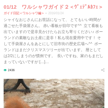
01/12 ワルシャワガイド２＜ｳﾞｪﾃﾞﾙｶﾌｪ＞
-
ガイド日記＜ワルシャワ編＞
2016/01/24
シャイなおじさんにお世話になって、 とてもいい時間が
過ごせた手袋屋さん。 赤い看板が目印です^^ 立て看板も
出ていますので是非見かけたらお立ち寄りください♪ ポー
ランドの素敵なお土産に是非！私も現在愛用中です！ そ
して手袋屋さんをあとにして旧市街の歴史広場へ^^ ポー
ランドはまだクリスマスツリーが出ています。 暦として
は2/2にしまうのが慣例です。 長いですね、家のもまだし
まっていないですが […]…
2436