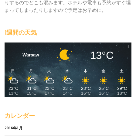
りするのでどこも混みます。ホテルや電車も予約がすぐ埋
まってしまったりしますので予定はお早めに。
1週間の天気
13°C
Warsaw
日
月
火
水
木
金
土
23°C
31°C
23°C
23°C
23°C
25°C
29°C
13°C
15°C
17°C
14°C
16°C
16°C
18°C
カレンダー
2016年1月