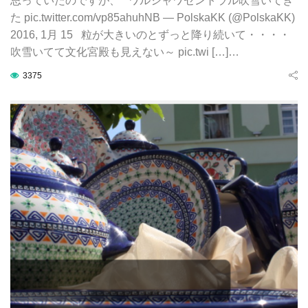
思っていたのですが、 ワルシャワセントラル吹雪いてき
た pic.twitter.com/vp85ahuhNB — PolskaKK (@PolskaKK)
2016, 1月 15 粒が大きいのとずっと降り続いて・・・・
吹雪いてて文化宮殿も見えない～ pic.twi […]…
3375