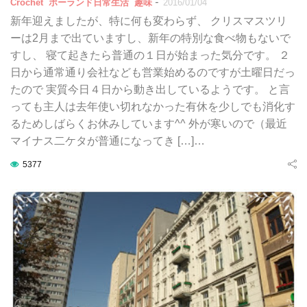
-
Crochet
ポーランド日常生活
趣味
2016/01/04
新年迎えましたが、特に何も変わらず、 クリスマスツリ
ーは2月まで出ていますし、新年の特別な食べ物もないで
すし、 寝て起きたら普通の１日が始まった気分です。 ２
日から通常通り会社なども営業始めるのですが土曜日だっ
たので 実質今日４日から動き出しているようです。 と言
っても主人は去年使い切れなかった有休を少しでも消化す
るためしばらくお休みしています^^ 外が寒いので（最近
マイナス二ケタが普通になってき […]…
5377