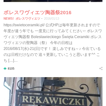
ボレスワヴィエツ陶器祭2016
-
NEWS!
ボレスワヴィエツ
2016/01/13
https://swietoceramiki.pl/ 公式HPは毎年更新されますので
年度が違う年でも 一度見に行ってみてください↑ ボレスワ
ヴィエツ陶器祭 Bolesławieckiego Święta Ceramiki ボレス
ワヴィエツの聖陶器（祭） 今年の日程は
2016/08/17(水)-21(日)です！ 楽しみですね～♪ 今出ている
のは日程だけなので 追々更新していこうと思います^^ こ
ち […]…
8105