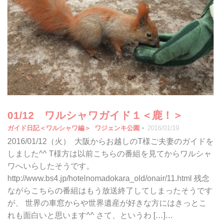
01/12 ワルシャワガイド１＜鹿！＞
-
ガイド日記＜ワルシャワ編＞
ワジェンキ公園
2016/01/19
2016/01/12（火） 大阪からお越しのT様ご夫妻のガイドを
しました^^ T様方は以前こちらの番組を見てからワルシャ
ワへいらしたそうです。
http://www.bs4.jp/hotelnomadokara_old/onair/11.html 残念
ながらこちらの番組はもう放送終了してしまったそうです
が、 世界の車窓からや世界遺産が好きな方にはきっとこ
れも面白いと思います^^ さて、というわ […]…