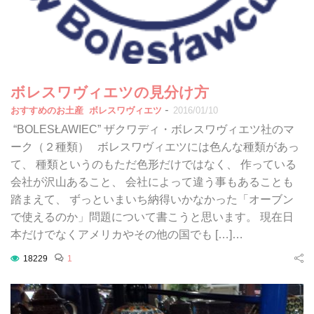
ボレスワヴィエツの見分け方
-
おすすめのお土産
ボレスワヴィエツ
2016/01/10
“BOLESŁAWIEC” ザクワディ・ボレスワヴィエツ社のマ
ーク（２種類） ボレスワヴィエツには色んな種類があっ
て、 種類というのもただ色形だけではなく、 作っている
会社が沢山あること、 会社によって違う事もあることも
踏まえて、 ずっといまいち納得いかなかった「オーブン
で使えるのか」問題について書こうと思います。 現在日
本だけでなくアメリカやその他の国でも […]…
18229
1