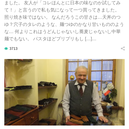
ました。 友人が「コレほんとに日本の味なのか試してみ
て！」と言うので私も気になって一つ買ってきました。
照り焼き味ではない。 なんだろうこの甘さは…天丼のつ
ゆ？穴子のタレのような、麺つゆのかなり甘いもののよう
な… 何よりこれはうどんじゃないし蕎麦じゃないし中華
麺でもない。 パスタほどプリプリもし […]…
3713