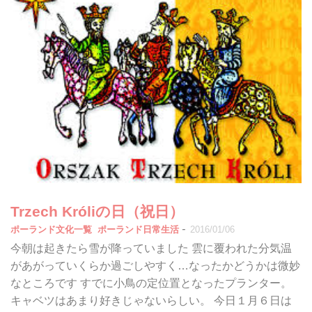
Trzech Króliの日（祝日）
-
ポーランド文化一覧
ポーランド日常生活
2016/01/06
今朝は起きたら雪が降っていました 雲に覆われた分気温
があがっていくらか過ごしやすく…なったかどうかは微妙
なところです すでに小鳥の定位置となったプランター。
キャベツはあまり好きじゃないらしい。 今日１月６日は