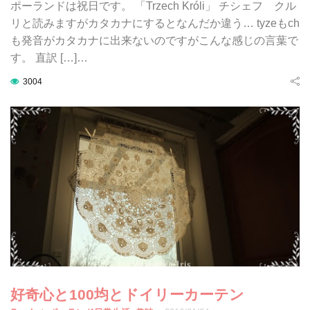
ポーランドは祝日です。 「Trzech Króli」 チシェフ クル
リと読みますがカタカナにするとなんだか違う… tyzeもch
も発音がカタカナに出来ないのですがこんな感じの言葉で
す。 直訳 […]…
3004
好奇心と100均とドイリーカーテン