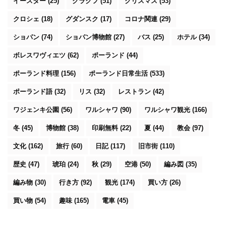
イースター
(25)
クラクフ
(51)
クリスマス
(53)
クロシェ
(18)
グダンスク
(17)
コロナ関連
(29)
ショパン
(74)
ショパン博物館
(27)
バス
(25)
ホテル
(34)
ボレスワヴィエツ
(62)
ポーランド
(44)
ポーランド料理
(156)
ポーランド日常生活
(533)
ポーランド語
(32)
リス
(32)
レストラン
(42)
ワジェンキ公園
(56)
ワルシャワ
(90)
ワルシャワ観光
(166)
冬
(45)
博物館
(38)
印刷無料
(22)
夏
(44)
教会
(97)
文化
(162)
旅行
(60)
日記
(117)
旧市街
(110)
歴史
(47)
琥珀
(24)
秋
(29)
空港
(50)
編み図
(35)
編み物
(30)
行き方
(92)
観光
(174)
買い方
(26)
買い物
(54)
趣味
(165)
電車
(45)