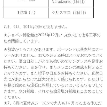
Narodzenie (1日目)
12/26
(土)
クリスマス（2日目）
7月、9月、10月は祝日がありません。
★ショパン博物館は2026年12月いっぱいまで改修工事の
ため閉館しています。
★熱波がくることがあります。ポーランドは基本的にクー
ラーがありません。33℃を超える時はどうかお気をつけく
ださい。夏は日差しがとても強いのでサングラスを是非お
持ちください。目を守り、またメラニンの生成も抑えるこ
とができます。また帽子や日傘をお持ちください。直射日
光にがあたらなければ大分涼しく感じられます。ただ31℃
を超え始めたら流石に乾燥しているとはいえモワモワして
きます。水分補給、それから糖分塩分補給もこまめにして
ください。
★7、8月は夏休みシーズンで大人も1ヶ月まるまる休んだ