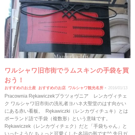
ワルシャワ旧市街でラムスキンの手袋を買
おう！
-
おすすめのお土産
おすすめのお店
ワルシャワ観光名所
2016/01/13
Pracownia Rękawiczekプラツォヴニア レンカヴィチェ
ク ワルシャワ旧市街の洗礼者ヨハネ大聖堂のはす向かい
にある赤い看板。 Rękawiczki（レンカヴィチュキ）とは
ポーランド語で手袋（複数形）という意味です。
Rękawiczek（レンカヴィチェク）だと「手袋ちゃん」と
いったような ちょっと可愛くした名詞の形です^^ 先日ガ