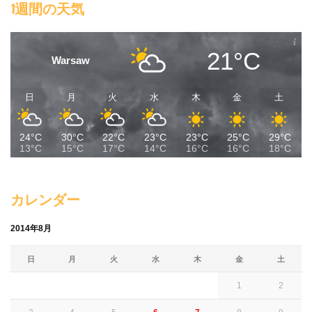
1週間の天気
21°C
Warsaw
日
月
火
水
木
金
土
24°C
30°C
22°C
23°C
23°C
25°C
29°C
13°C
15°C
17°C
14°C
16°C
16°C
18°C
カレンダー
2014年8月
日
月
火
水
木
金
土
1
2