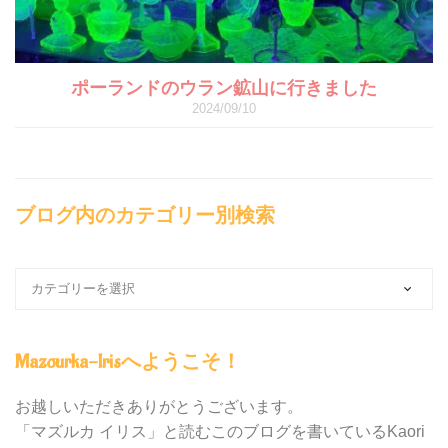
ポーランドのウラン鉱山に行きました
2024/09/10
ブログ内のカテゴリー別検索
ブ
ロ
グ
内
Mazourka-Irisへようこそ！
の
カ
テ
お越しいただきありがとうございます。
ゴ
「マズルカ イリス」と読むこのブログを書いているKaori
リ