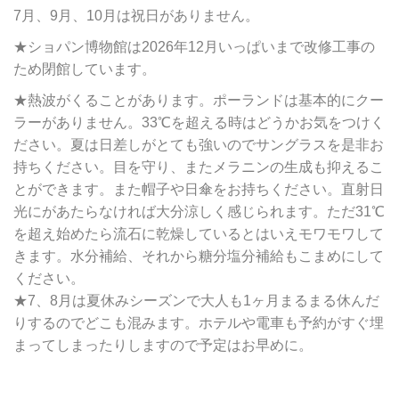
7月、9月、10月は祝日がありません。
★ショパン博物館は2026年12月いっぱいまで改修工事の
ため閉館しています。
★熱波がくることがあります。ポーランドは基本的にクー
ラーがありません。33℃を超える時はどうかお気をつけく
ださい。夏は日差しがとても強いのでサングラスを是非お
持ちください。目を守り、またメラニンの生成も抑えるこ
とができます。また帽子や日傘をお持ちください。直射日
光にがあたらなければ大分涼しく感じられます。ただ31℃
を超え始めたら流石に乾燥しているとはいえモワモワして
きます。水分補給、それから糖分塩分補給もこまめにして
ください。
★7、8月は夏休みシーズンで大人も1ヶ月まるまる休んだ
りするのでどこも混みます。ホテルや電車も予約がすぐ埋
まってしまったりしますので予定はお早めに。