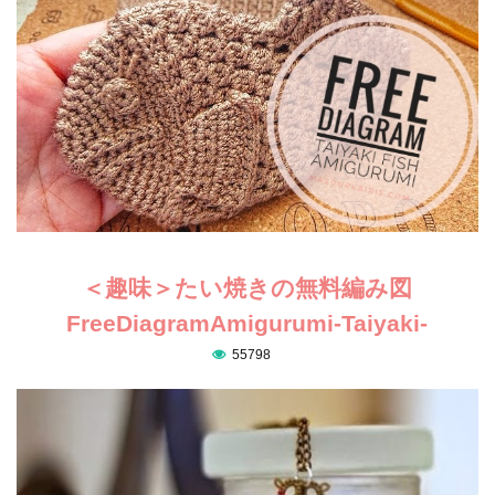
＜趣味＞たい焼きの無料編み図
FreeDiagramAmigurumi-Taiyaki-
55798