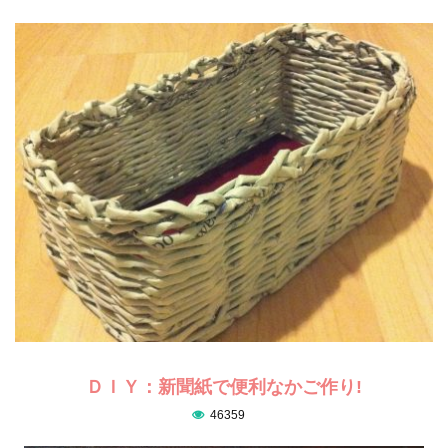
ＤＩＹ：新聞紙で便利なかご作り!
46359