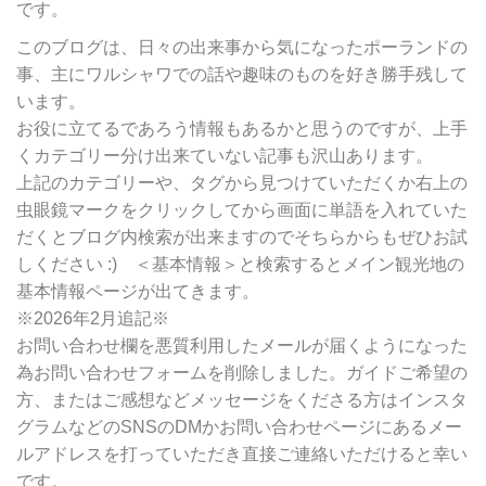
です。
ー
別
このブログは、日々の出来事から気になったポーランドの
検
事、主にワルシャワでの話や趣味のものを好き勝手残して
索
います。
お役に立てるであろう情報もあるかと思うのですが、上手
くカテゴリー分け出来ていない記事も沢山あります。
上記のカテゴリーや、タグから見つけていただくか右上の
虫眼鏡マークをクリックしてから画面に単語を入れていた
だくとブログ内検索が出来ますのでそちらからもぜひお試
しください :) ＜基本情報＞と検索するとメイン観光地の
基本情報ページが出てきます。
※2026年2月追記※
お問い合わせ欄を悪質利用したメールが届くようになった
為お問い合わせフォームを削除しました。ガイドご希望の
方、またはご感想などメッセージをくださる方はインスタ
グラムなどのSNSのDMかお問い合わせページにあるメー
ルアドレスを打っていただき直接ご連絡いただけると幸い
です。