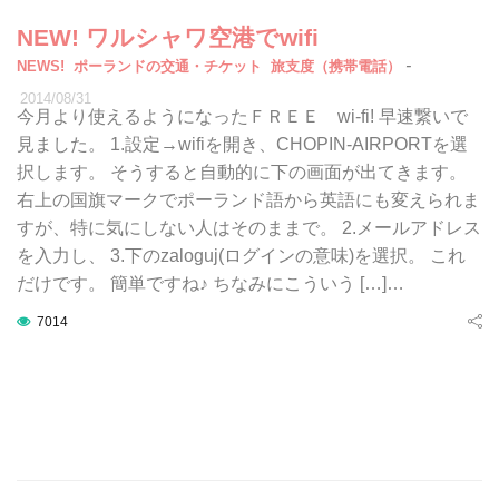
NEW! ワルシャワ空港でwifi
-
NEWS!
ポーランドの交通・チケット
旅支度（携帯電話）
2014/08/31
今月より使えるようになったＦＲＥＥ wi-fi! 早速繋いで
見ました。 1.設定→wifiを開き、CHOPIN-AIRPORTを選
択します。 そうすると自動的に下の画面が出てきます。
右上の国旗マークでポーランド語から英語にも変えられま
すが、特に気にしない人はそのままで。 2.メールアドレス
を入力し、 3.下のzaloguj(ログインの意味)を選択。 これ
だけです。 簡単ですね♪ ちなみにこういう […]…
7014