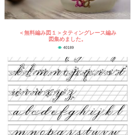
＜無料編み図１＞タティングレース編み
図集めました。
40189