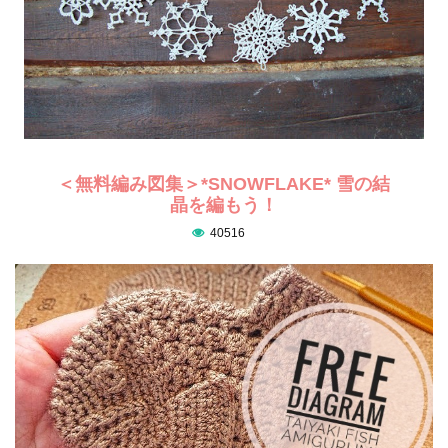
＜無料編み図集＞*SNOWFLAKE* 雪の結
晶を編もう！
40516