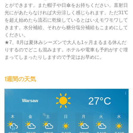
とができます。また帽子や日傘をお持ちください。直射日
光にがあたらなければ大分涼しく感じられます。ただ31℃
を超え始めたら流石に乾燥しているとはいえモワモワして
きます。水分補給、それから糖分塩分補給もこまめにして
ください。
★7、8月は夏休みシーズンで大人も1ヶ月まるまる休んだ
りするのでどこも混みます。ホテルや電車も予約がすぐ埋
まってしまったりしますので予定はお早めに。
1週間の天気
27°C
Warsaw
木
金
土
日
月
火
水