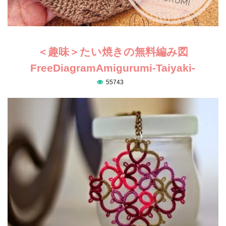
＜趣味＞たい焼きの無料編み図
FreeDiagramAmigurumi-Taiyaki-
55743