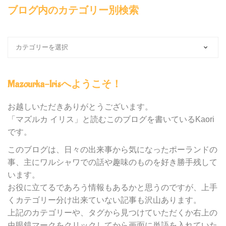
ブログ内のカテゴリー別検索
ブ
ロ
グ
内
Mazourka-Irisへようこそ！
の
カ
テ
お越しいただきありがとうございます。
ゴ
「マズルカ イリス」と読むこのブログを書いているKaori
リ
です。
ー
別
このブログは、日々の出来事から気になったポーランドの
検
事、主にワルシャワでの話や趣味のものを好き勝手残して
索
います。
お役に立てるであろう情報もあるかと思うのですが、上手
くカテゴリー分け出来ていない記事も沢山あります。
上記のカテゴリーや、タグから見つけていただくか右上の
虫眼鏡マークをクリックしてから画面に単語を入れていた