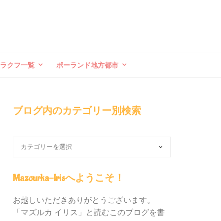
クラクフ一覧
ポーランド地方都市
ブログ内のカテゴリー別検索
ブ
ロ
グ
内
Mazourka-Irisへようこそ！
の
カ
お越しいただきありがとうございます。
テ
「マズルカ イリス」と読むこのブログを書
ゴ