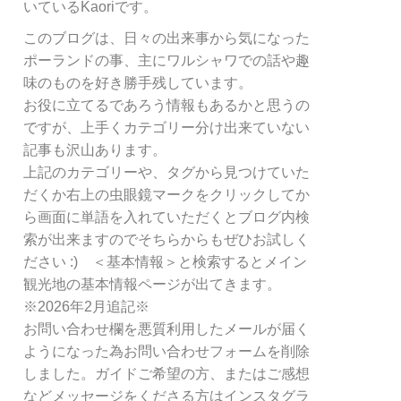
リ
いているKaoriです。
ー
このブログは、日々の出来事から気になった
別
ポーランドの事、主にワルシャワでの話や趣
検
索
味のものを好き勝手残しています。
お役に立てるであろう情報もあるかと思うの
ですが、上手くカテゴリー分け出来ていない
記事も沢山あります。
上記のカテゴリーや、タグから見つけていた
だくか右上の虫眼鏡マークをクリックしてか
ら画面に単語を入れていただくとブログ内検
索が出来ますのでそちらからもぜひお試しく
ださい :) ＜基本情報＞と検索するとメイン
観光地の基本情報ページが出てきます。
※2026年2月追記※
お問い合わせ欄を悪質利用したメールが届く
ようになった為お問い合わせフォームを削除
しました。ガイドご希望の方、またはご感想
などメッセージをくださる方はインスタグラ