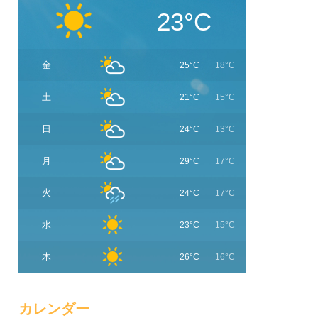
23°C
金
25°C
18°C
土
21°C
15°C
日
24°C
13°C
月
29°C
17°C
火
24°C
17°C
水
23°C
15°C
木
26°C
16°C
カレンダー