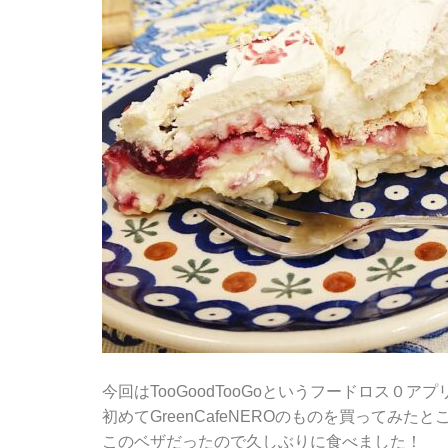
今回はTooGoodTooGoというフードロス０ア
初めてGreenCafeNEROのものを買ってみ
このベザだったので久しぶりに食べました！