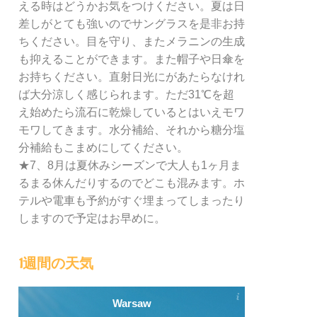
える時はどうかお気をつけください。夏は日
差しがとても強いのでサングラスを是非お持
ちください。目を守り、またメラニンの生成
も抑えることができます。また帽子や日傘を
お持ちください。直射日光にがあたらなけれ
ば大分涼しく感じられます。ただ31℃を超
え始めたら流石に乾燥しているとはいえモワ
モワしてきます。水分補給、それから糖分塩
分補給もこまめにしてください。
★7、8月は夏休みシーズンで大人も1ヶ月ま
るまる休んだりするのでどこも混みます。ホ
テルや電車も予約がすぐ埋まってしまったり
しますので予定はお早めに。
1週間の天気
Warsaw