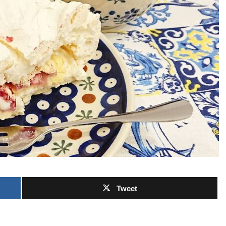
Tweet
。