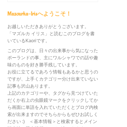
グ
内
Mazourka-Irisへようこそ！
の
カ
お越しいただきありがとうございます。
テ
「マズルカ イリス」と読むこのブログを書
ゴ
リ
いているKaoriです。
ー
このブログは、日々の出来事から気になった
別
ポーランドの事、主にワルシャワでの話や趣
検
索
味のものを好き勝手残しています。
お役に立てるであろう情報もあるかと思うの
ですが、上手くカテゴリー分け出来ていない
記事も沢山あります。
上記のカテゴリーや、タグから見つけていた
だくか右上の虫眼鏡マークをクリックしてか
ら画面に単語を入れていただくとブログ内検
索が出来ますのでそちらからもぜひお試しく
ださい :) ＜基本情報＞と検索するとメイン