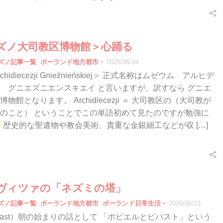
ズノ大司教区博物館＞心踊る
-
エズノ記事一覧
ポーランド地方都市
2026/06/24
rchidiecezji Gnieźnieńskiej＞ 正式名称はムゼウム アルヒデ
 グニエズニエンスキエイ と言いますが、訳すなら グニエ
物館となります。 Archidiecezji ＝ 大司教区の（大司教が
のこと） ということでこの単語初めて見たのですが勉強に
歴史的な聖遺物や教会美術、貴重な金銀細工などが収 […]
ヴィツァの「ネズミの塔」
-
エズノ記事一覧
ポーランド地方都市
ポーランド日常生活
2026/06/23
iast）朝の始まりの話として 「ポピエルとピパスト」という