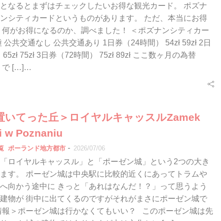
となるとまずはチェックしたいお得な観光カード。 ポズナ
ンシティカードというものがあります。 ただ、本当にお得
 何がお得になるのか、調べました！ ＜ポズナンシティカー
公共交通なし 公共交通あり 1日券（24時間） 54zł 59zł 2日
65zł 75zł 3日券（72時間） 75zł 89zł ここ数ヶ月の為替
で […]…
置いてった丘＞ロイヤルキャッスルZamek
i w Poznaniu
-
覧
ポーランド地方都市
2026/07/06
「ロイヤルキャッスル」と「ポーゼン城」という2つの大き
ます。 ポーゼン城は中央駅に比較的近くにあってトラムや
へ向かう途中に きっと「あれはなんだ！？」って思うよう
建物が 街中に出てくるのですがそれがまさにポーゼン城で
情報＞ポーゼン城は行かなくてもいい？ このポーゼン城は先