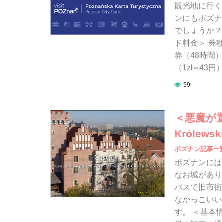
観光地に行く
ンにもポズナ
でしょうか？
ド料金＞ 券種 
券（48時間） 
（1zł≒43円）
99
＜悪魔が
Królewsk
ポズナン記事一
ポズナンには
なお城があり
バスで旧市街
なかっこいい
す。 ＜基本