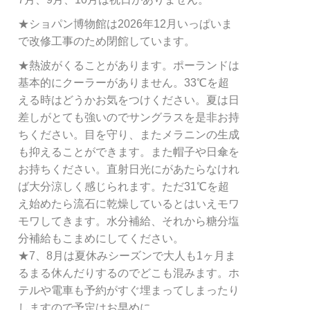
★ショパン博物館は2026年12月いっぱいま
で改修工事のため閉館しています。
★熱波がくることがあります。ポーランドは
基本的にクーラーがありません。33℃を超
える時はどうかお気をつけください。夏は日
差しがとても強いのでサングラスを是非お持
ちください。目を守り、またメラニンの生成
も抑えることができます。また帽子や日傘を
お持ちください。直射日光にがあたらなけれ
ば大分涼しく感じられます。ただ31℃を超
え始めたら流石に乾燥しているとはいえモワ
モワしてきます。水分補給、それから糖分塩
分補給もこまめにしてください。
★7、8月は夏休みシーズンで大人も1ヶ月ま
るまる休んだりするのでどこも混みます。ホ
テルや電車も予約がすぐ埋まってしまったり
しますので予定はお早めに。