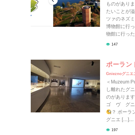
ものがありま
たいことが溢
ツァのネズミ
博物館に行っ
物館に行った
147
ポーラン
Gnieznoグニ
＜Muzeum Po
し離れたグニ
のがあります
ゴ ヴ グニ
？ ポーラ
グニエ […]…
197