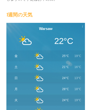
1週間の天気
Warsaw
22°C
金
25°C
19°C
土
21°C
16°C
日
24°C
13°C
月
28°C
18°C
火
24°C
19°C