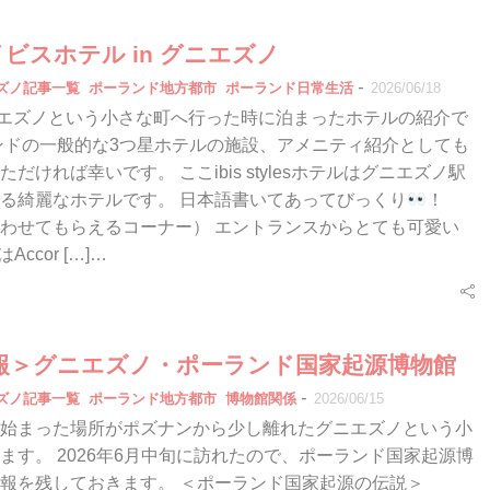
＞イビスホテル in グニエズノ
-
エズノ記事一覧
ポーランド地方都市
ポーランド日常生活
2026/06/18
oグニエズノという小さな町へ行った時に泊まったホテルの紹介で
ンドの一般的な3つ星ホテルの施設、アメニティ紹介としても
だければ幸いです。 ここibis stylesホテルはグニエズノ駅
る綺麗なホテルです。 日本語書いてあってびっくり
！
わせてもらえるコーナー） エントランスからとても可愛い
はAccor […]…
報＞グニエズノ・ポーランド国家起源博物館
-
エズノ記事一覧
ポーランド地方都市
博物館関係
2026/06/15
始まった場所がポズナンから少し離れたグニエズノという小
ます。 2026年6月中旬に訪れたので、ポーランド国家起源博
報を残しておきます。 ＜ポーランド国家起源の伝説＞