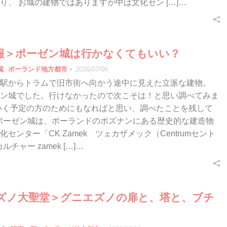
り、 お城の建物ではありますが中は文化セン […]…
報＞ポーゼン城は行かなくてもいい？
-
覧
ポーランド地方都市
2026/07/06
駅からトラムで旧市街へ向かう途中に見えた立派な建物。
ン城でした。行けなかったので次こそは！と思い調べてみま
いく予定の方のためにもなればと思い、調べたことを残して
ポーゼン城は、ポーランドのポズナンにある歴史的な建造物
センター「CK Zamek ツェカザメック（Centrumセント
yカルチャー zamek […]…
ズノ大聖堂＞グニエズノの扉と、塔と、ブチ