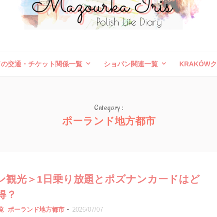
ドの交通・チケット関係一覧
ショパン関連一覧
KRAKÓW
ボレスワヴィエツ陶器祭
旅行記（外国）
お問い合わせ
Category :
ポーランド地方都市
ン観光＞1日乗り放題とポズナンカードはど
得？
-
覧
ポーランド地方都市
2026/07/07