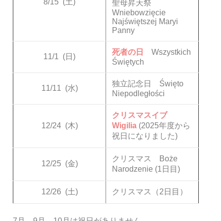
8/15
(土)
聖母昇天祭
Wniebowzięcie
Najświętszej Maryi
Panny
死者の日
Wszystkich
11/1
(日)
Świętych
独立記念日 Święto
11/11
(水)
Niepodległości
クリスマスイブ
12/24
(木)
Wigilia
(2025年度から
祝日になりました)
クリスマス Boże
12/25
(金)
Narodzenie (1日目)
12/26
(土)
クリスマス（2日目）
7月、9月、10月は祝日がありません。