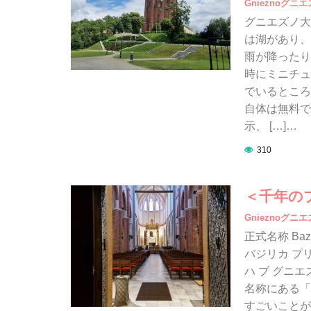
Gnieznoグニ
グニエズノ大
は湖があり、
雨が降ったり
時にミニチュ
でいるところ
自体は無料で
示、 […]…
310
＜千年の
Gnieznoグニ
正式名称 Bazyli
バジリカ プ
ハ ブ グニ
名称にある「P
すごいことが