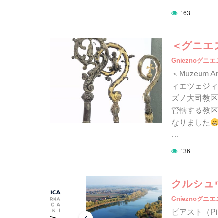
163
＜グニエ
Gnieznoグニ
＜Muzeum A
ィエツェジィ
ズノ大司教区博
管轄する教区
なりました
…
136
クルシュ
Gnieznoグニ
ピアスト（P