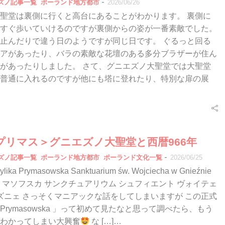
-
エズノ記事一覧
ポーランド地方都市
2026/06/26
聖堂は裏側に行くと高台にあることがわかります。 裏側に
すぐ歩いていけるのですが裏側からの姿が一番素敵でした。
止んだりで違う日のようですが同じ日です。 ぐるっと回る
アがあったり、バラの素敵な花壇のある多分ブラザーが住ん
があったりしました。 さて、グニエズノ大聖堂では大聖堂
普通に入れるのですが他にも塔に登れたり、特別な扉の展
プリマス＞グニエズノ大聖堂と西暦966年
-
エズノ記事一覧
ポーランド地方都市
ポーランド文化一覧
2026/06/25
ka Prymasowska Sanktuarium św. Wojciecha w Gnieźnie
リマソフスカ サンクチュアリウム シュフィエント ヴォイテェ
エズニェ さっそくマニアックな話をしてしまいますが この正式
rymasowska 」って初めて見たなと思って調べたら、もう
わかってしまい大興奮
な […]…