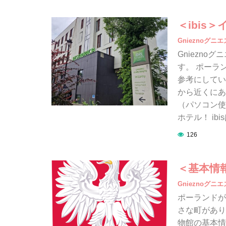
＜ibis
Gnieznoグニ
Gniezn
す。 ポーラ
参考にしていた
から近くにあ
（パソコン使
ホテル！ ibis
126
＜基本情
Gnieznoグニ
ポーランドが
さな町があり
物館の基本情