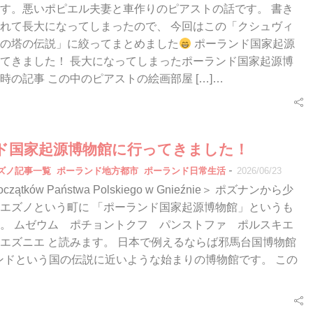
す。悪いポピエル夫妻と車作りのピアストの話です。 書き
れて長大になってしまったので、 今回はこの「クシュヴィ
の塔の伝説」に絞ってまとめました
ポーランド国家起源
てきました！ 長大になってしまったポーランド国家起源博
時の記事 この中のピアストの絵画部屋 […]…
ド国家起源博物館に行ってきました！
-
エズノ記事一覧
ポーランド地方都市
ポーランド日常生活
2026/06/23
czątków Państwa Polskiego w Gnieźnie＞ ポズナンから少
エズノという町に 「ポーランド国家起源博物館」というも
。 ムゼウム ポチョントクフ パンストファ ポルスキエ
エズニエ と読みます。 日本で例えるならば邪馬台国博物館
ンドという国の伝説に近いような始まりの博物館です。 この