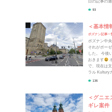
日の記事の通
93
＜基本情
ポズナン記事一
ポズナン中央
それがポーゼ
した。 今後
おきます
で、現在は文化
ラル Kultur
136
＜グニエ
ギレ案件