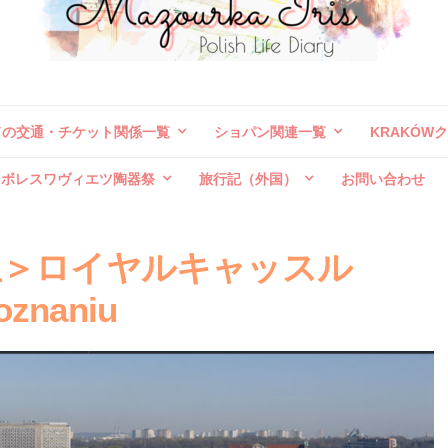
ドの交通・チケット関係一覧
ショパン関連一覧
KRAKÓW
ボレスワヴィエツ陶器祭
旅行記（外国）
お問い合わせ
丘＞ロイヤルキャッスル
oznaniu