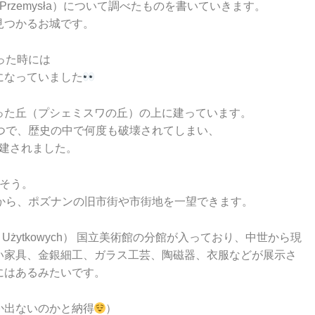
Przemysła）について調べたものを書いていきます。
見つかるお城です。
った時には
になっていました
った丘（プシェミスワの丘）の上に建っています。
つで、歴史の中で何度も破壊されてしまい、
再建されました。
だそう。
から、ポズナンの旧市街や市街地を一望できます。
k Użytkowych） 国立美術館の分館が入っており、中世から現
い家具、金銀細工、ガラス工芸、陶磁器、衣服などが展示さ
にはあるみたいです。
か出ないのかと納得
）