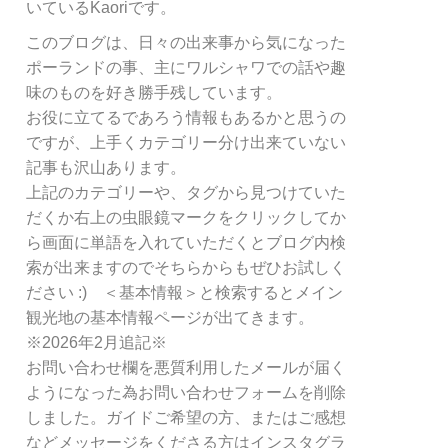
リ
いているKaoriです。
ー
このブログは、日々の出来事から気になった
別
ポーランドの事、主にワルシャワでの話や趣
検
索
味のものを好き勝手残しています。
お役に立てるであろう情報もあるかと思うの
ですが、上手くカテゴリー分け出来ていない
記事も沢山あります。
上記のカテゴリーや、タグから見つけていた
だくか右上の虫眼鏡マークをクリックしてか
ら画面に単語を入れていただくとブログ内検
索が出来ますのでそちらからもぜひお試しく
ださい :) ＜基本情報＞と検索するとメイン
観光地の基本情報ページが出てきます。
※2026年2月追記※
お問い合わせ欄を悪質利用したメールが届く
ようになった為お問い合わせフォームを削除
しました。ガイドご希望の方、またはご感想
などメッセージをくださる方はインスタグラ