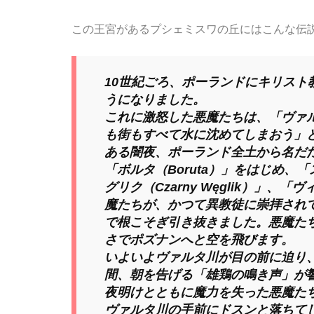
この王宮があるプシェミスワの丘にはこんな伝
10世紀ごろ、ポーランドにキリス
うになりました。
これに激怒した悪魔たちは、「ヴァ
も街もすべて水に沈めてしまおう」
ある闇夜、ポーランド全土から名だた
「ボルタ（Boruta）」をはじめ、
グリク（Czarny Węglik）」、「
魔たちが、かつて異教徒に崇拝されて
で根こそぎ引き抜きました。悪魔た
さでポズナンへと空を飛びます。
いよいよヴァルタ川が目の前に迫り
間、朝を告げる「雄鶏の鳴き声」が
夜明けとともに魔力を失った悪魔た
ヴァルタ川の手前にドスンと落ちて