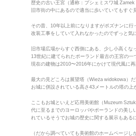
歴史の古い王宮（通称：プシェミスワ城 Zamek 
旧市街の中にあるので適当に歩いていてもすぐ
その昔、10年以上前になりますがポズナンに行
改装工事をしていて入れなかったのでずっと気
旧市場広場からすぐ西側にある、少し小高くな
13世紀に建てられたポーランド最古の王宮の一
現在の建物は2010〜2016年にかけて現代風に
最大の見どころは展望塔（Wieża widokowa）
お城に併設されている高さ43メートルの塔の上
ここもお城といえど応用美術館（Muzeum Sztu
代に至るまでのヨーロッパやポーランドの美し
れているそうでお城の歴史に関する展示もある
（だから調べていても美術館のホームページし