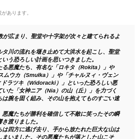
説があります。
ト教が広まり、聖堂や十字架が次々と建てられるよ
ルタ川の流れを堰き止めて大洪水を起こし、聖堂
という恐ろしい計画を思いつきました。
る悪魔たち、有名な「ロキタ（Rokita）」や
「スムウカ（Smułka）」や「チャルヌィ・ヴェン
ヴィドラツキ（Widoracki）」といった恐ろしい悪
いた「女神ニア（Nia）の山（丘）」を力づく
ちは腕を固く組み、その山を抱えてものすごい速
、悪魔たちが勝利を確信して不敵に笑ったその瞬
響き渡りました。
ちは四方に逃げ去り、手から放たれた巨大な山は
しまいました。その悪魔たちが落とした山こそ