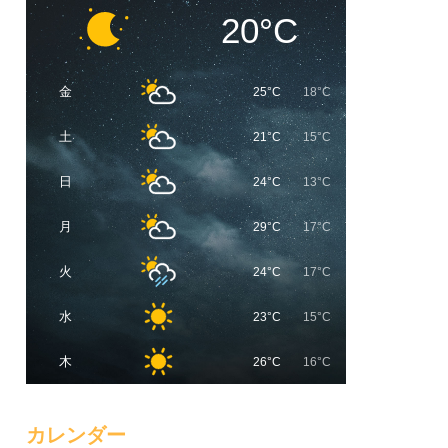
20°C
金
25°C
18°C
土
21°C
15°C
日
24°C
13°C
月
29°C
17°C
火
24°C
17°C
水
23°C
15°C
木
26°C
16°C
カレンダー