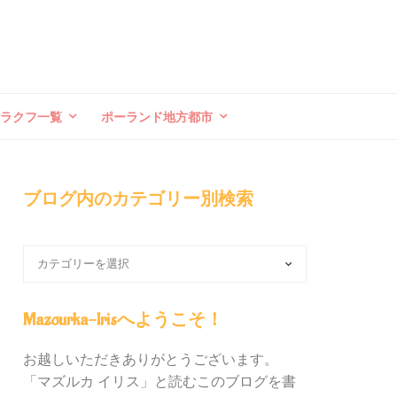
クラクフ一覧
ポーランド地方都市
ブログ内のカテゴリー別検索
ブ
ロ
グ
内
Mazourka-Irisへようこそ！
の
カ
お越しいただきありがとうございます。
テ
「マズルカ イリス」と読むこのブログを書
ゴ