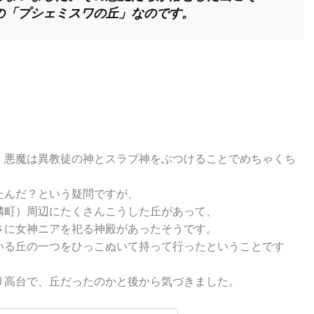
の「プシェミスワの丘」なのです。
、悪魔は異教徒の神とスラブ神をぶつけることでめちゃくち
たんだ？という疑問ですが、
隣町）周辺にたくさんこうした丘があって、
さに女神ニアを祀る神殿があったそうです。
いる丘の一つをひっこぬいて持って行ったということです
り高台で、丘だったのかと後から気づきました。