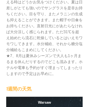
える時はどうかお気をつけください。夏は日
差しがとても強いのでサングラスを是非お持
ちください。目を守り、またメラニンの生成
も抑えることができます。また帽子や日傘を
お持ちください。直射日光にがあたらなけれ
ば大分涼しく感じられます。ただ31℃を超
え始めたら流石に乾燥しているとはいえモワ
モワしてきます。水分補給、それから糖分塩
分補給もこまめにしてください。
★7、8月は夏休みシーズンで大人も1ヶ月ま
るまる休んだりするのでどこも混みます。ホ
テルや電車も予約がすぐ埋まってしまったり
しますので予定はお早めに。
1週間の天気
Warsaw