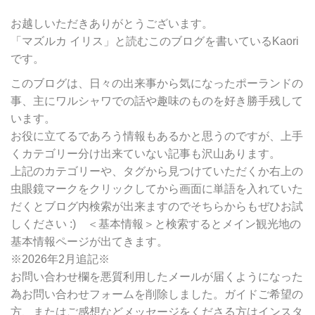
カ
テ
お越しいただきありがとうございます。
ゴ
「マズルカ イリス」と読むこのブログを書いているKaori
リ
です。
ー
別
このブログは、日々の出来事から気になったポーランドの
検
事、主にワルシャワでの話や趣味のものを好き勝手残して
索
います。
お役に立てるであろう情報もあるかと思うのですが、上手
くカテゴリー分け出来ていない記事も沢山あります。
上記のカテゴリーや、タグから見つけていただくか右上の
虫眼鏡マークをクリックしてから画面に単語を入れていた
だくとブログ内検索が出来ますのでそちらからもぜひお試
しください :) ＜基本情報＞と検索するとメイン観光地の
基本情報ページが出てきます。
※2026年2月追記※
お問い合わせ欄を悪質利用したメールが届くようになった
為お問い合わせフォームを削除しました。ガイドご希望の
方、またはご感想などメッセージをくださる方はインスタ