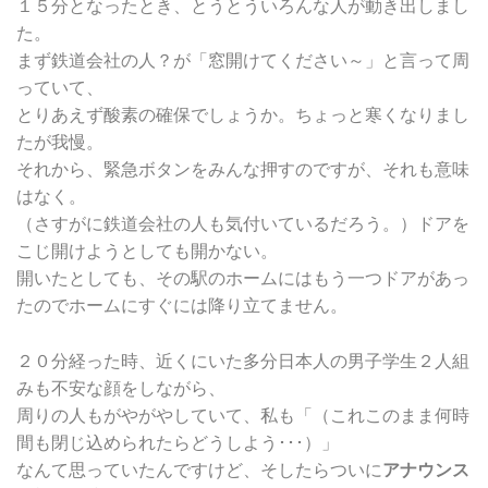
１５分となったとき、とうとういろんな人が動き出しまし
た。
まず鉄道会社の人？が「窓開けてください～」と言って周
っていて、
とりあえず酸素の確保でしょうか。ちょっと寒くなりまし
たが我慢。
それから、緊急ボタンをみんな押すのですが、それも意味
はなく。
（さすがに鉄道会社の人も気付いているだろう。）ドアを
こじ開けようとしても開かない。
開いたとしても、その駅のホームにはもう一つドアがあっ
たのでホームにすぐには降り立てません。
２０分経った時、近くにいた多分日本人の男子学生２人組
みも不安な顔をしながら、
周りの人もがやがやしていて、私も「（これこのまま何時
間も閉じ込められたらどうしよう･･･）」
なんて思っていたんですけど、そしたらついに
アナウンス