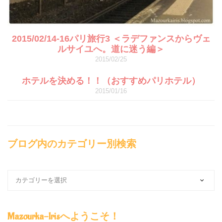
2015/02/14-16パリ旅行3 ＜ラデファンスからヴェ
ルサイユへ。道に迷う編＞
2015/02/25
ホテルを決める！！（おすすめパリホテル）
2015/01/16
ブログ内のカテゴリー別検索
ブ
ロ
グ
内
Mazourka-Irisへようこそ！
の