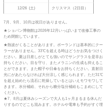
12/26
(土)
クリスマス（2日目）
7月、9月、10月は祝日がありません。
★ショパン博物館は2026年12月いっぱいまで改修工事の
ため閉館しています。
★熱波がくることがあります。ポーランドは基本的にクー
ラーがありません。33℃を超える時はどうかお気をつけく
ださい。夏は日差しがとても強いのでサングラスを是非お
持ちください。目を守り、またメラニンの生成も抑えるこ
とができます。また帽子や日傘をお持ちください。直射日
光にがあたらなければ大分涼しく感じられます。ただ31℃
を超え始めたら流石に乾燥しているとはいえモワモワして
きます。水分補給、それから糖分塩分補給もこまめにして
ください。
★7、8月は夏休みシーズンで大人も1ヶ月まるまる休んだ
りするのでどこも混みます。ホテルや電車も予約がすぐ埋