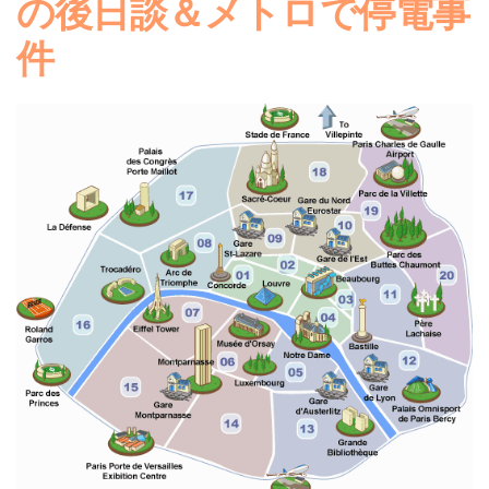
の後日談＆メトロで停電事
件