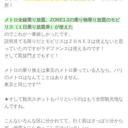
所！
メトロ全線乗り放題、ZONE1-2の乗り物乗り放題のモビ
リス（１日乗り放題券）が使えた
のでこれが一番嬉しかったです。
説明見てる限りだとモビリスはＺＯＮＥ３は使えないと思
っていたのですがラデファンスは使えるのです！
そして凱旋門までもすぐ！
メトロの乗り換えは東京のメトロ乗っている人なら、パリ
のメトロはなんてことはありません。
東京と同じです^^
★そして観光スポットもパリというのはもう全部観光地な
んですね。
こんないろんな区に分かれてて、行く前はさっぱり分から
ず、地図とにらめっこしてはパンクし･･･