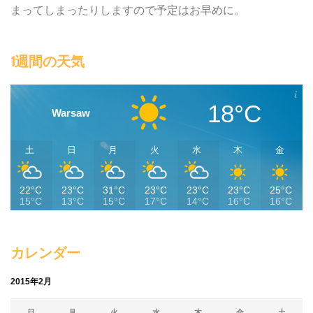
まってしまったりしますので予定はお早めに。
1週間の天気
18°C
Warsaw
土
日
月
火
水
木
金
22°C
23°C
31°C
23°C
23°C
23°C
25°C
15°C
13°C
15°C
17°C
14°C
16°C
16°C
カレンダー
2015年2月
日
月
火
水
木
金
土