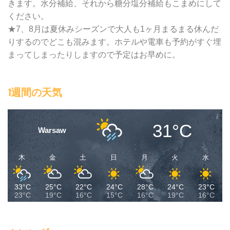
きます。水分補給、それから糖分塩分補給もこまめにして
ください。
★7、8月は夏休みシーズンで大人も1ヶ月まるまる休んだ
りするのでどこも混みます。ホテルや電車も予約がすぐ埋
まってしまったりしますので予定はお早めに。
1週間の天気
31°C
Warsaw
木
金
土
日
月
火
水
33°C
25°C
22°C
24°C
28°C
24°C
23°C
23°C
19°C
16°C
15°C
16°C
19°C
16°C