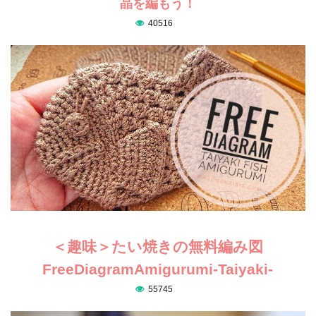
晶を編もう！
40516
＜趣味＞たい焼きの無料編み図
FreeDiagramAmigurumi-Taiyaki-
55745