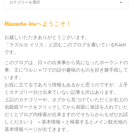
ロ
グ
内
Mazourka-Irisへようこそ！
の
カ
テ
お越しいただきありがとうございます。
ゴ
「マズルカ イリス」と読むこのブログを書いているKaori
リ
です。
ー
別
このブログは、日々の出来事から気になったポーランドの
検
事、主にワルシャワでの話や趣味のものを好き勝手残して
索
います。
お役に立てるであろう情報もあるかと思うのですが、上手
くカテゴリー分け出来ていない記事も沢山あります。
上記のカテゴリーや、タグから見つけていただくか右上の
虫眼鏡マークをクリックしてから画面に単語を入れていた
だくとブログ内検索が出来ますのでそちらからもぜひお試
しください :) ＜基本情報＞と検索するとメイン観光地の
基本情報ページが出てきます。