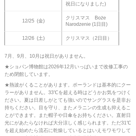
祝日になりました)
クリスマス Boże
12/25
(金)
Narodzenie (1日目)
12/26
(土)
クリスマス（2日目）
7月、9月、10月は祝日がありません。
★ショパン博物館は2026年12月いっぱいまで改修工事の
ため閉館しています。
★熱波がくることがあります。ポーランドは基本的にクー
ラーがありません。33℃を超える時はどうかお気をつけく
ださい。夏は日差しがとても強いのでサングラスを是非お
持ちください。目を守り、またメラニンの生成も抑えるこ
とができます。また帽子や日傘をお持ちください。直射日
光にがあたらなければ大分涼しく感じられます。ただ31℃
を超え始めたら流石に乾燥しているとはいえモワモワして