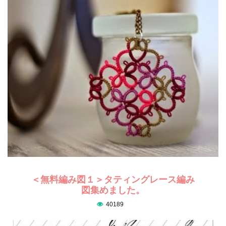
＜無料編み図１＞タティングレース編み
図集めました。
40189