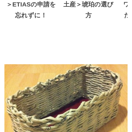
＞ETIASの申請を
土産＞琥珀の選び
ワ
忘れずに！
方
た