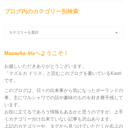
ブログ内のカテゴリー別検索
ブ
ロ
グ
内
Mazourka-Irisへようこそ！
の
カ
テ
お越しいただきありがとうございます。
ゴ
「マズルカ イリス」と読むこのブログを書いているKaori
リ
です。
ー
別
このブログは、日々の出来事から気になったポーランドの
検
事、主にワルシャワでの話や趣味のものを好き勝手残して
索
います。
お役に立てるであろう情報もあるかと思うのですが、上手
くカテゴリー分け出来ていない記事も沢山あります。
上記のカテゴリーや、タグから見つけていただくか右上の