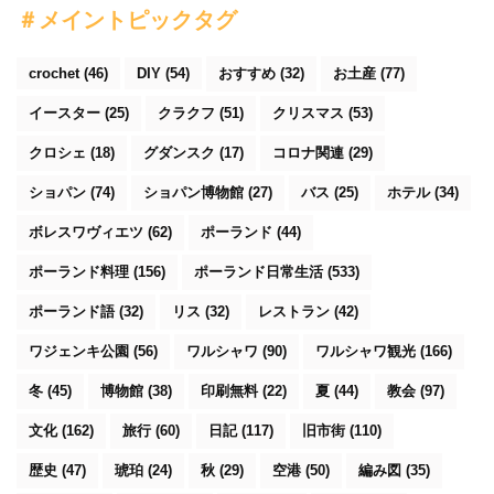
＃メイントピックタグ
crochet
(46)
DIY
(54)
おすすめ
(32)
お土産
(77)
イースター
(25)
クラクフ
(51)
クリスマス
(53)
クロシェ
(18)
グダンスク
(17)
コロナ関連
(29)
ショパン
(74)
ショパン博物館
(27)
バス
(25)
ホテル
(34)
ボレスワヴィエツ
(62)
ポーランド
(44)
ポーランド料理
(156)
ポーランド日常生活
(533)
ポーランド語
(32)
リス
(32)
レストラン
(42)
ワジェンキ公園
(56)
ワルシャワ
(90)
ワルシャワ観光
(166)
冬
(45)
博物館
(38)
印刷無料
(22)
夏
(44)
教会
(97)
文化
(162)
旅行
(60)
日記
(117)
旧市街
(110)
歴史
(47)
琥珀
(24)
秋
(29)
空港
(50)
編み図
(35)