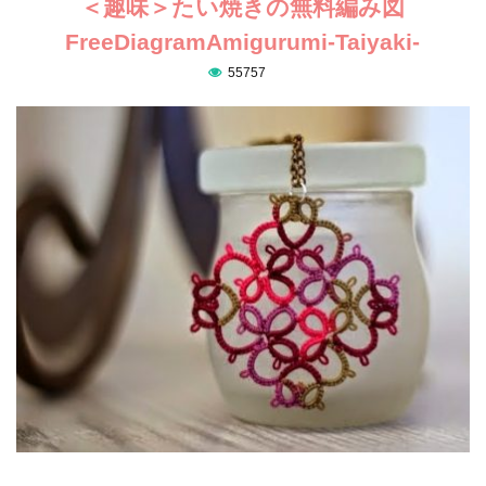
＜趣味＞たい焼きの無料編み図
FreeDiagramAmigurumi-Taiyaki-
55757