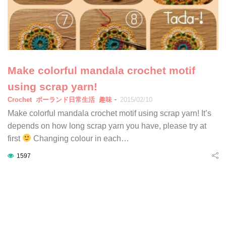
Make colorful mandala crochet motif
using scrap yarn!
-
Crochet
ポーランド日常生活
趣味
2015/02/10
Make colorful mandala crochet motif using scrap yarn! It’s
depends on how long scrap yarn you have, please try at
first
Changing colour in each…
1597