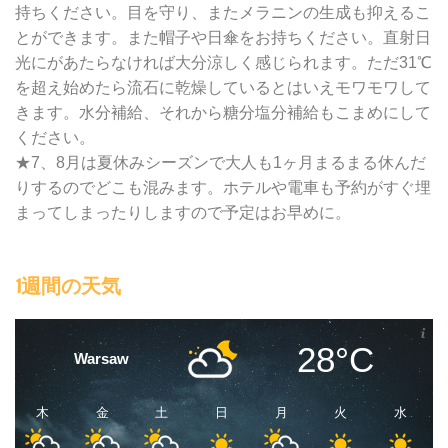
持ちください。目を守り、またメラニンの生成も抑えるこ
とができます。また帽子や日傘をお持ちください。直射日
光にがあたらなければ大分涼しく感じられます。ただ31℃
を超え始めたら流石に乾燥しているとはいえモワモワして
きます。水分補給、それから糖分塩分補給もこまめにして
ください。
★7、8月は夏休みシーズンで大人も1ヶ月まるまる休んだ
りするのでどこも混みます。ホテルや電車も予約がすぐ埋
まってしまったりしますので予定はお早めに。
1週間の天気
28°C
Warsaw
木
金
土
日
月
火
水