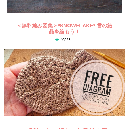
＜無料編み図集＞*SNOWFLAKE* 雪の結
晶を編もう！
40523