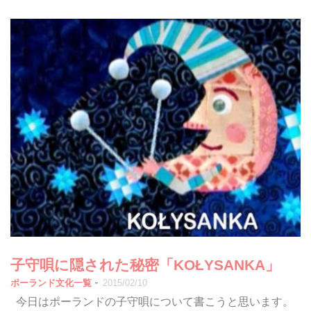
子守唄に隠された秘密「KOŁYSANKA」
-
ポーランド文化一覧
2015/02/10
今日はポーランドの子守唄について書こうと思います。